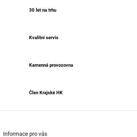
l
á
30 let na trhu
d
a
c
í
p
Kvalitní servis
r
v
k
y
v
Kamenná provozovna
ý
p
i
s
Člen Krajské HK
u
Z
á
p
a
Informace pro vás