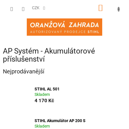
Přejít
NÁKUPNÍ
na
CZK
obsah
KOŠÍK
AP Systém - Akumulátorové
příslušenství
Nejprodávanější
STIHL AL 501
Skladem
4 170 Kč
STIHL Akumulátor AP 200 S
Skladem