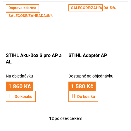
Doprava zdarma
SALECODE:ZAHRADA:5:%
SALECODE:ZAHRADA:5:%
STIHL Aku-Box S pro AP a
STIHL Adaptér AP
AL
Na objednávku
Dostupné na objednávku
1 860 Kč
1 580 Kč
Do košíku
Do košíku
12
položek celkem
O
v