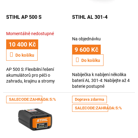
t
r
ů
o
d
STIHL AP 500 S
STIHL AL 301-4
u
k
Momentálně nedostupné
Průměrné
t
Na objednávku
hodnocení
10 400 Kč
ů
produktu
9 600 Kč
je
Do košíku
3,9
Do košíku
z
AP 500 S: Flexibilní řešení
5
Nabíječka k nabíjení několika
akumulátorů pro péči o
hvězdiček.
baterií AL 301-4: Nabíjejte až 4
zahradu, krajinu a stromy
baterie postupně
SALECODE:ZAHRADA:5:%
Doprava zdarma
SALECODE:ZAHRADA:5:%