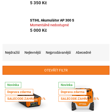
5 350 Kč
STIHL Akumulátor AP 300 S
Momentálně nedostupné
5 000 Kč
Ř
a
Nejdražší
Nejlevnější
Nejprodávanější
Abecedně
z
e
n
OTEVŘÍT FILTR
í
p
V
r
Novinka
Novinka
ý
o
Doprava zdarma
Doprava zdarma
p
d
i
SALECODE:ZAHRADA:5:%
SALECODE:ZAHRADA:5:%
u
s
k
p