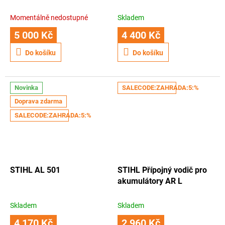
Momentálně nedostupné
Skladem
5 000 Kč
4 400 Kč
Do košíku
Do košíku
Novinka
SALECODE:ZAHRADA:5:%
Doprava zdarma
SALECODE:ZAHRADA:5:%
STIHL AL 501
STIHL Přípojný vodič pro
akumulátory AR L
Skladem
Skladem
4 170 Kč
2 960 Kč