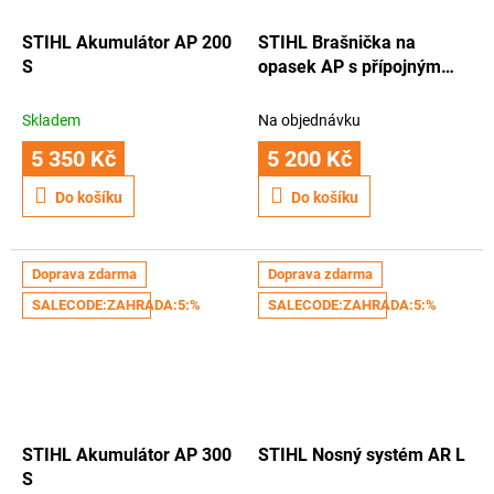
STIHL Akumulátor AP 200
STIHL Brašnička na
S
opasek AP s přípojným
vodičem
Skladem
Na objednávku
5 350 Kč
5 200 Kč
Do košíku
Do košíku
Doprava zdarma
Doprava zdarma
SALECODE:ZAHRADA:5:%
SALECODE:ZAHRADA:5:%
STIHL Akumulátor AP 300
STIHL Nosný systém AR L
S