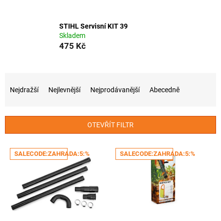
STIHL Servisní KIT 39
Skladem
475 Kč
Ř
a
Nejdražší
Nejlevnější
Nejprodávanější
Abecedně
z
e
n
OTEVŘÍT FILTR
í
p
V
r
SALECODE:ZAHRADA:5:%
SALECODE:ZAHRADA:5:%
ý
o
p
d
i
u
s
k
p
t
r
ů