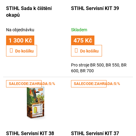
o
d
STIHL Sada k čištění
STIHL Servisní KIT 39
u
okapů
k
t
Na objednávku
Skladem
ů
1 300 Kč
475 Kč
Do košíku
Do košíku
Pro stroje BR 500, BR 550, BR
600, BR 700
SALECODE:ZAHRADA:5:%
SALECODE:ZAHRADA:5:%
STIHL Servisní KIT 38
STIHL Servisní KIT 37