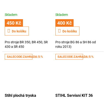
Skladem
Skladem
450 Kč
400 Kč
Do košíku
Do košíku
Pro stroje BR 350, BR 450, SR
Pro stroje BG 86 a SH 86 od
430 a SR 450
roku 2013)
SALECODE:ZAHRADA:5:%
SALECODE:ZAHRADA:5:%
Stihl plochá tryska
STIHL Servisní KIT 36