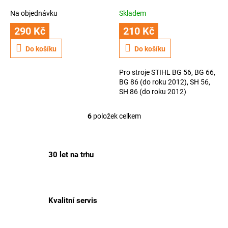
Na objednávku
Skladem
290 Kč
210 Kč
Do košíku
Do košíku
Pro stroje STIHL BG 56, BG 66,
BG 86 (do roku 2012), SH 56,
SH 86 (do roku 2012)
6
položek celkem
O
v
l
á
30 let na trhu
d
a
c
í
p
Kvalitní servis
r
v
k