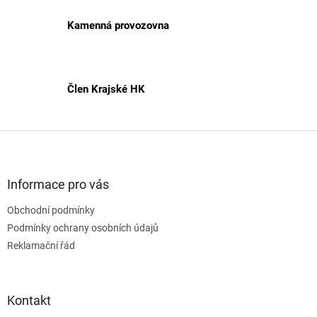
y
v
Kamenná provozovna
ý
p
i
s
Člen Krajské HK
u
Z
á
p
a
Informace pro vás
t
Obchodní podmínky
í
Podmínky ochrany osobních údajů
Reklamační řád
Kontakt