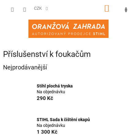
Přejít
NÁKUPNÍ
na
CZK
obsah
KOŠÍK
Příslušenství k foukačům
Nejprodávanější
Stihl plochá tryska
Na objednávku
290 Kč
STIHL Sada k čištění okapů
Na objednávku
1 300 Kč