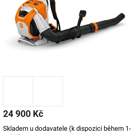
24 900 Kč
Měrná
Skladem u dodavatele (k dispozici během 1-
cena: