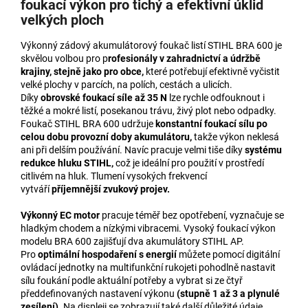
foukací výkon pro tichý a efektivní úklid
velkých ploch
Výkonný zádový akumulátorový foukač listí STIHL BRA 600 je
skvělou volbou pro p
rofesionály v zahradnictví a údržbě
krajiny, stejně jako pro obce,
které potřebují efektivně vyčistit
velké plochy v parcích, na polích, cestách a ulicích.
Díky
obrovské foukací síle až 35 N
lze rychle odfouknout i
těžké a mokré listí, posekanou trávu, živý plot nebo odpadky.
Foukač STIHL BRA 600 udržuje
konstantní foukací sílu po
celou dobu provozní doby akumulátoru,
takže výkon neklesá
ani při delším používání. Navíc pracuje velmi tiše díky
systému
redukce hluku STIHL,
což je ideální pro použití v prostředí
citlivém na hluk. Tlumení vysokých frekvencí
vytváří
příjemnější zvukový projev.
Výkonný EC motor
pracuje téměř bez opotřebení, vyznačuje se
hladkým chodem a nízkými vibracemi. Vysoký foukací výkon
modelu BRA 600 zajišťují dva akumulátory STIHL AP.
Pro
optimální hospodaření s energií
můžete pomocí digitální
ovládací jednotky na multifunkční rukojeti pohodlně nastavit
sílu foukání podle aktuální potřeby a vybrat si ze čtyř
předdefinovaných nastavení výkonu
(stupně 1 až 3 a plynulé
zesílení)
. Na displeji se zobrazují také další důležité údaje,