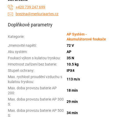
+420 739 247 699
brezina@merkuriaartes.cz
Doplňkové parametry
AP Systém -
Kategorie
:
Akumulátorové foukače
Jmenovité napětí
:
72 V
Aku systém
:
AP
Foukací výkon s kulatou tryskou
:
35 N
Hmotnost zařízení bez baterie
:
10.5 kg
Stupeň ochrany
:
IPX4
Max. rychlost proudění vzduchu s
113 m/s
kulatou tryskou
:
Max. doba provozu baterie AP
18 min
200
:
Max. doba provozu baterie AP 300
29 min
S
:
Max. doba provozu baterie AP 500
34 min
S
: