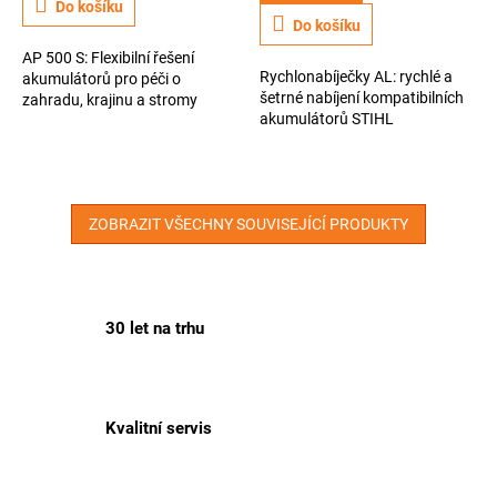
Do košíku
3,9
Do košíku
z
AP 500 S: Flexibilní řešení
5
Rychlonabíječky AL: rychlé a
akumulátorů pro péči o
hvězdiček.
šetrné nabíjení kompatibilních
zahradu, krajinu a stromy
akumulátorů STIHL
ZOBRAZIT VŠECHNY SOUVISEJÍCÍ PRODUKTY
30 let na trhu
Kvalitní servis