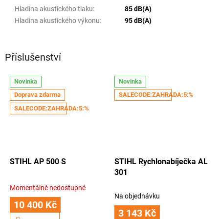
Hladina akustického tlaku
:
85 dB(A)
Hladina akustického výkonu
:
95 dB(A)
Příslušenství
Novinka
Novinka
Doprava zdarma
SALECODE:ZAHRADA:5:%
SALECODE:ZAHRADA:5:%
STIHL AP 500 S
STIHL Rychlonabíječka AL
301
Momentálně nedostupné
Průměrné
Na objednávku
hodnocení
10 400 Kč
produktu
3 143 Kč
je