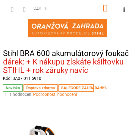
Přejít
NÁKUPNÍ
na
CZK
obsah
KOŠÍK
Stihl BRA 600 akumulátorový foukač
+ K nákupu získáte kšiltovku
STIHL + rok záruky navíc
Kód:
BA07 011 5910
Novinka
Doprava zdarma
SALECODE:ZAHRADA:5:%
Průměrné
1 hodnocení
Podrobnosti hodnocení
hodnocení
produktu
je
5,0
z
5
hvězdiček.