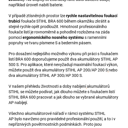
například úroveň nabití baterie.
V případě ztísněných prostor lze
rychle nastavitelnou foukací
trubici
foukače STIHL BRA 600 během okamžiku zkrátit a
stejně rychle opět prodloužit. Hmotnost profesionálního
foukače listí je rovnoměrně a pohodlně rozložena na záda
pomocí
ergonomického nosného systému
s ramenními
popruhy ve tvaru písmene S a bederním pásem.
Pro dosažení nejlepšího možného výkonu při práci s foukačem
listí BRA 600 doporučujeme použít dva
akumulátory STIHL AP
500 S. Pro aplikace, které nevyžadují maximální foukací výkon,
můžete použít dva akumulátory
STIHL AP 200/AP 200 S
nebo
dva akumulátory
STIHL AP 300/AP 300 S.
V našem
přehledu životnosti a doby nabíjení
akumulátorů
STIHL se můžete podívat, jak dlouho můžete s foukačem listí
STIHL BRA 600 pracovat a jak dlouho se vybrané akumulátory
AP nabíjejí.
Všechno akumulátorové nářadí v rámci
systému STIHL
AP
bylo navrženo pro pravidelné profesionální použití, a to i v
nepříznivých povětrnostních podmínkách. Proto jsou