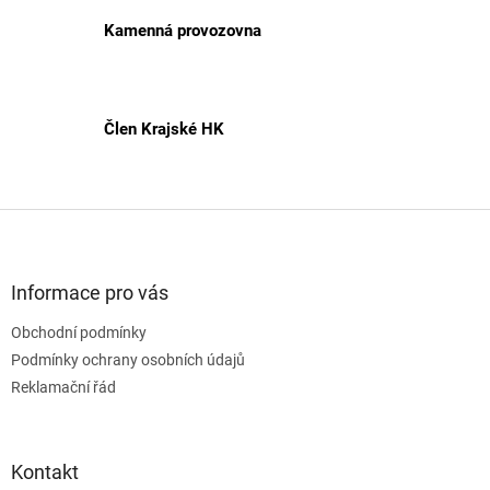
Kamenná provozovna
Člen Krajské HK
Z
á
p
a
Informace pro vás
t
Obchodní podmínky
í
Podmínky ochrany osobních údajů
Reklamační řád
Kontakt