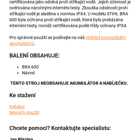
certifikována jako odolná proti stříkající vodě. Jejich účinnost je
ověřována náročnými interními testy. Zkouška odolnosti proti
stříkající vodě je sladěna s normou IPX4. U modelu STIHL BRA
600 byla ochrana proti stříkající vodě, která byla prokázána
interními testy, rovněž certifikována podle třídy ochrany IPX4.
Pro správné použití se podívejte na náš
přehled kompatibility
akumulátorů
.
BALENÍ OBSAHUJE:
BRA 600
Návod
TENTO STROJ NEOBSAHUJE AKUMULÁTOR A NABÍJEČKU.
Ke stažení
Katalog
Návod k použití
Chcete pomoci? Kontaktujte specialistu:
Jan Březina