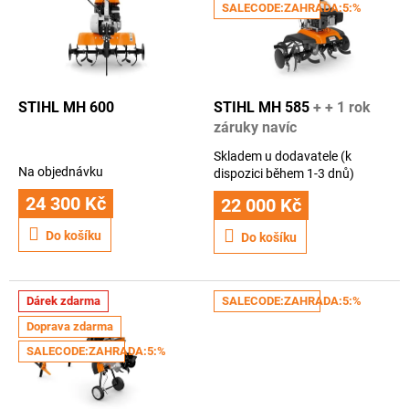
i
SALECODE:ZAHRADA:5:%
u
s
k
p
t
r
ů
o
d
STIHL MH 600
STIHL MH 585
+ + 1 rok
u
záruky navíc
k
Skladem u dodavatele (k
t
Průměrné
Na objednávku
dispozici během 1-3 dnů)
hodnocení
ů
24 300 Kč
produktu
22 000 Kč
je
Do košíku
3,2
Do košíku
z
5
hvězdiček.
Dárek zdarma
SALECODE:ZAHRADA:5:%
Doprava zdarma
SALECODE:ZAHRADA:5:%