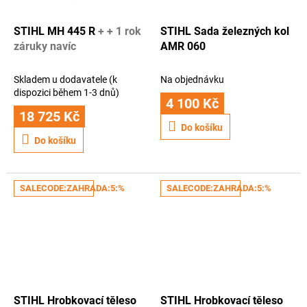
STIHL MH 445 R
+ + 1 rok
STIHL Sada železných kol
záruky navíc
AMR 060
Skladem u dodavatele (k
Na objednávku
dispozici během 1-3 dnů)
4 100 Kč
18 725 Kč
Do košíku
Do košíku
SALECODE:ZAHRADA:5:%
SALECODE:ZAHRADA:5:%
STIHL Hrobkovací těleso
STIHL Hrobkovací těleso