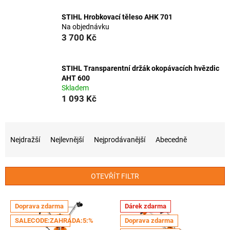
STIHL Hrobkovací těleso AHK 701
Na objednávku
3 700 Kč
STIHL Transparentní držák okopávacích hvězdic
AHT 600
Skladem
1 093 Kč
Ř
a
Nejdražší
Nejlevnější
Nejprodávanější
Abecedně
z
e
n
OTEVŘÍT FILTR
í
p
V
r
Doprava zdarma
Dárek zdarma
ý
o
SALECODE:ZAHRADA:5:%
Doprava zdarma
p
d