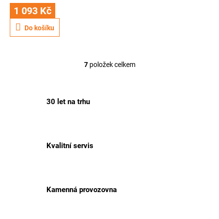
1 093 Kč
Do košíku
7
položek celkem
O
v
l
á
30 let na trhu
d
a
c
í
p
Kvalitní servis
r
v
k
y
v
Kamenná provozovna
ý
p
i