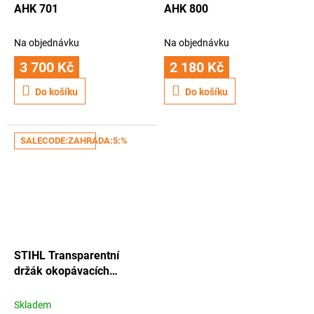
AHK 701
AHK 800
Na objednávku
Na objednávku
3 700 Kč
2 180 Kč
Do košíku
Do košíku
SALECODE:ZAHRADA:5:%
STIHL Transparentní
držák okopávacích
hvězdic AHT 600
Skladem