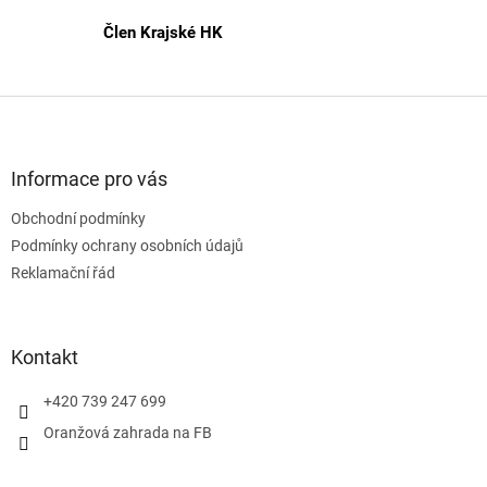
s
Člen Krajské HK
u
Z
á
p
a
Informace pro vás
t
Obchodní podmínky
í
Podmínky ochrany osobních údajů
Reklamační řád
Kontakt
+420 739 247 699
Oranžová zahrada na FB