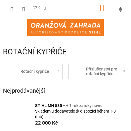
Přejít
NÁKUPNÍ
na
CZK
obsah
KOŠÍK
ROTAČNÍ KYPŘIČE
Příslušenství pro
Rotační kypřiče
rotační kypřiče
Nejprodávanější
STIHL MH 585
+ + 1 rok záruky navíc
Skladem u dodavatele (k dispozici během 1-3
dnů)
22 000 Kč