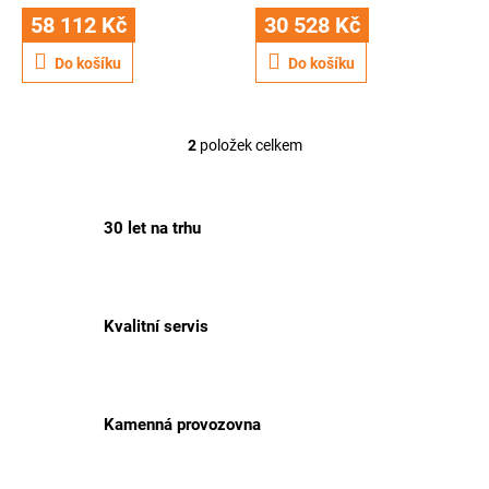
ů
58 112 Kč
30 528 Kč
Do košíku
Do košíku
2
položek celkem
O
v
l
á
30 let na trhu
d
a
c
í
p
Kvalitní servis
r
v
k
y
v
Kamenná provozovna
ý
p
i