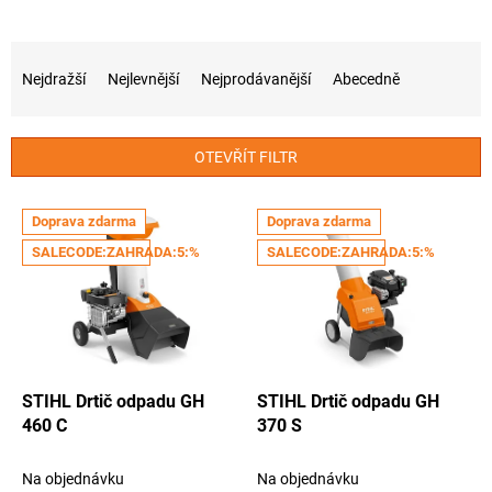
Ř
a
Nejdražší
Nejlevnější
Nejprodávanější
Abecedně
z
e
n
OTEVŘÍT FILTR
í
p
V
r
Doprava zdarma
Doprava zdarma
ý
o
SALECODE:ZAHRADA:5:%
SALECODE:ZAHRADA:5:%
p
d
i
u
s
k
p
t
r
ů
o
d
STIHL Drtič odpadu GH
STIHL Drtič odpadu GH
u
460 C
370 S
k
t
Na objednávku
Na objednávku