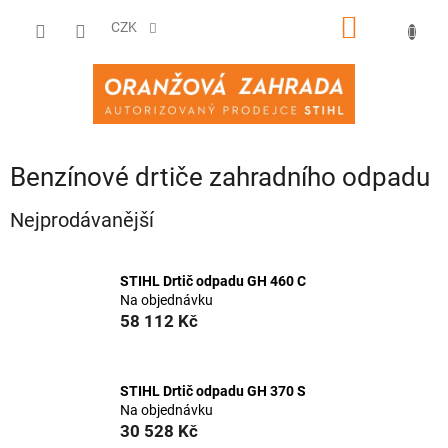
Přejít
NÁKUPNÍ
na
CZK
obsah
KOŠÍK
Benzínové drtiče zahradního odpadu
Nejprodávanější
STIHL Drtič odpadu GH 460 C
Na objednávku
58 112 Kč
STIHL Drtič odpadu GH 370 S
Na objednávku
30 528 Kč