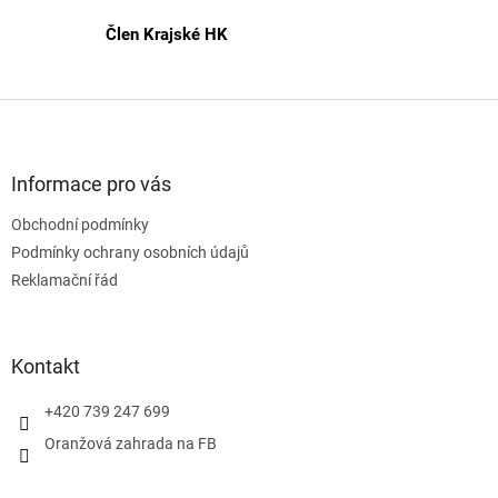
s
Člen Krajské HK
u
Z
á
p
a
Informace pro vás
t
Obchodní podmínky
í
Podmínky ochrany osobních údajů
Reklamační řád
Kontakt
+420 739 247 699
Oranžová zahrada na FB