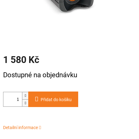
1 580 Kč
Měrná
Dostupné na objednávku
cena:
Přidat do košíku
Detailní informace