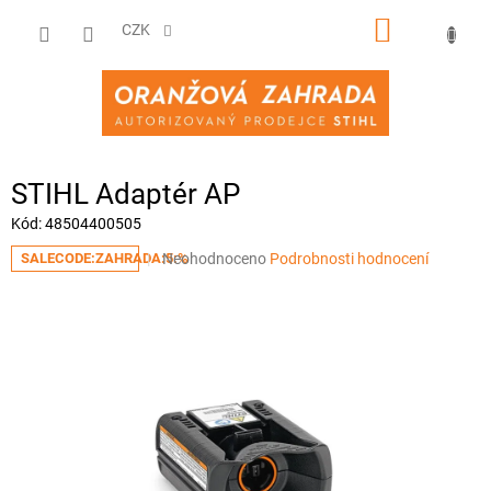
Přejít
NÁKUPNÍ
na
CZK
obsah
KOŠÍK
STIHL Adaptér AP
Kód:
48504400505
Průměrné
Neohodnoceno
Podrobnosti hodnocení
SALECODE:ZAHRADA:5:%
hodnocení
produktu
je
0,0
z
5
hvězdiček.