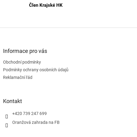
Člen Krajské HK
Z
á
p
a
Informace pro vás
t
Obchodní podmínky
í
Podmínky ochrany osobních údajů
Reklamační řád
Kontakt
+420 739 247 699
Oranžová zahrada na FB