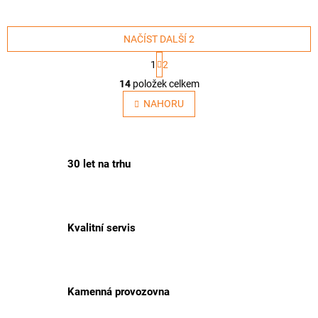
NAČÍST DALŠÍ 2
S
1
2
t
O
r
14
položek celkem
v
á
l
NAHORU
n
á
k
o
d
v
a
á
c
30 let na trhu
n
í
í
p
r
v
k
Kvalitní servis
y
v
ý
p
Kamenná provozovna
i
s