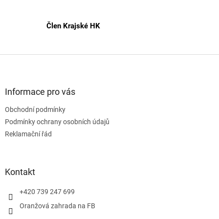
u
Člen Krajské HK
Z
á
p
a
Informace pro vás
t
Obchodní podmínky
í
Podmínky ochrany osobních údajů
Reklamační řád
Kontakt
+420 739 247 699
Oranžová zahrada na FB