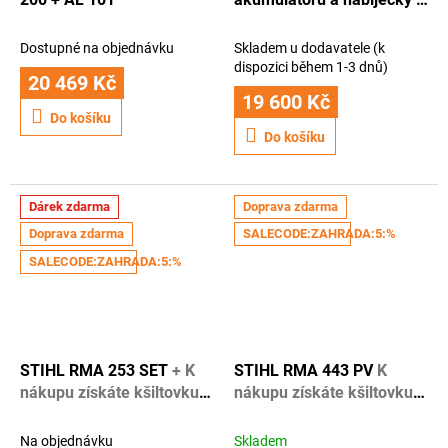
K nákupu získáte kšiltovku
Stihl + 1 rok záruky navíc
Dostupné na objednávku
Skladem u dodavatele (k
dispozici během 1-3 dnů)
20 469 Kč
19 600 Kč
Do košíku
Do košíku
Dárek zdarma
Doprava zdarma
Doprava zdarma
SALECODE:ZAHRADA:5:%
SALECODE:ZAHRADA:5:%
STIHL RMA 253 SET
+ K
STIHL RMA 443 PV
K
nákupu získáte kšiltovku
nákupu získáte kšiltovku
Stihl + 1 rok záruky navíc
STIHL + rok záruky navíc
Na objednávku
Skladem