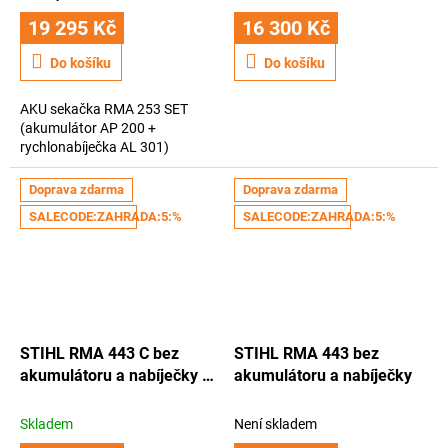
19 295 Kč
16 300 Kč
Do košíku
Do košíku
AKU sekačka RMA 253 SET
(akumulátor AP 200 +
rychlonabíječka AL 301)
Doprava zdarma
Doprava zdarma
SALECODE:ZAHRADA:5:%
SALECODE:ZAHRADA:5:%
STIHL RMA 443 C bez
STIHL RMA 443 bez
akumulátoru a nabíječky
K
akumulátoru a nabíječky
nákupu získáváte
kšiltovku Stihl + rok
Skladem
Není skladem
záruky navíc