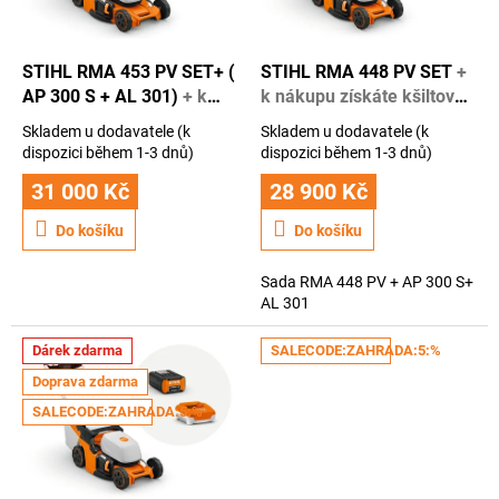
t
r
ů
o
d
STIHL RMA 453 PV SET+ (
STIHL RMA 448 PV SET
+
u
AP 300 S + AL 301)
+ k
k nákupu získáte kšiltovku
k
nákupu získáte kšiltovku
STihl + 1 rok záruky navíc
Skladem u dodavatele (k
Skladem u dodavatele (k
t
Stihl, + 1 rok záruky navíc
Průměrné
Průměrné
dispozici během 1-3 dnů)
dispozici během 1-3 dnů)
hodnocení
hodnocení
ů
produktu
31 000 Kč
produktu
28 900 Kč
je
je
4,5
4,0
Do košíku
Do košíku
z
z
5
5
Sada RMA 448 PV + AP 300 S+
hvězdiček.
hvězdiček.
AL 301
Dárek zdarma
SALECODE:ZAHRADA:5:%
Doprava zdarma
SALECODE:ZAHRADA:5:%