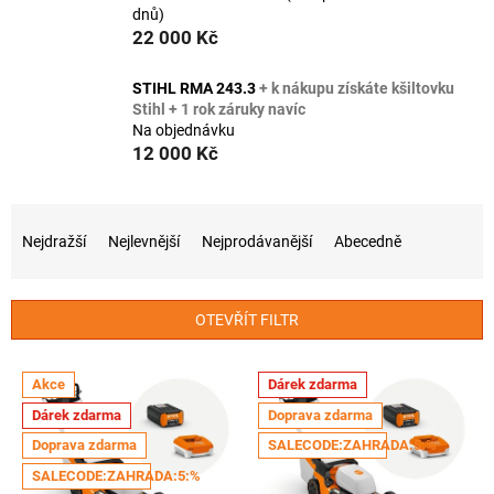
dnů)
22 000 Kč
STIHL RMA 243.3
+ k nákupu získáte kšiltovku
Stihl + 1 rok záruky navíc
Na objednávku
12 000 Kč
Ř
a
Nejdražší
Nejlevnější
Nejprodávanější
Abecedně
z
e
n
OTEVŘÍT FILTR
í
p
V
r
Akce
Dárek zdarma
ý
o
Dárek zdarma
Doprava zdarma
p
d
i
Doprava zdarma
SALECODE:ZAHRADA:5:%
u
s
SALECODE:ZAHRADA:5:%
k
p