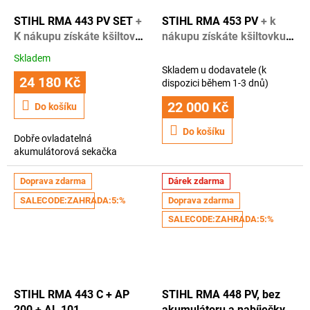
STIHL RMA 443 PV SET
+
STIHL RMA 453 PV
+ k
K nákupu získáte kšiltovku
nákupu získáte kšiltovku
STihl + rok záruky navíc
Stihl, + 1 rok záruky navíc
Skladem
Průměrné
Skladem u dodavatele (k
hodnocení
24 180 Kč
dispozici během 1-3 dnů)
produktu
je
22 000 Kč
Do košíku
3,5
z
Do košíku
Dobře ovladatelná
5
akumulátorová sekačka
hvězdiček.
Doprava zdarma
Dárek zdarma
SALECODE:ZAHRADA:5:%
Doprava zdarma
SALECODE:ZAHRADA:5:%
STIHL RMA 443 C + AP
STIHL RMA 448 PV, bez
200 + AL 101
akumulátoru a nabíječky
+