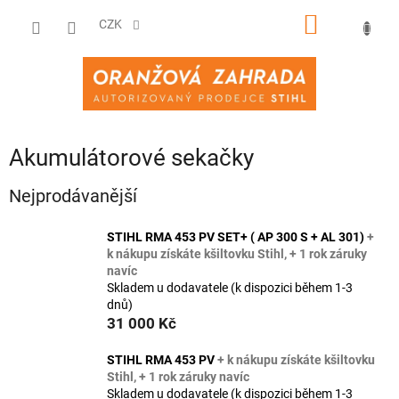
Přejít
NÁKUPNÍ
na
CZK
obsah
KOŠÍK
Akumulátorové sekačky
Nejprodávanější
STIHL RMA 453 PV SET+ ( AP 300 S + AL 301)
+
k nákupu získáte kšiltovku Stihl, + 1 rok záruky
navíc
Skladem u dodavatele (k dispozici během 1-3
dnů)
31 000 Kč
STIHL RMA 453 PV
+ k nákupu získáte kšiltovku
Stihl, + 1 rok záruky navíc
Skladem u dodavatele (k dispozici během 1-3