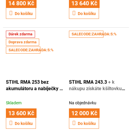
14 800 Kč
13 640 Kč
Do košíku
Do košíku
Dárek zdarma
SALECODE:ZAHRADA:5:%
Doprava zdarma
SALECODE:ZAHRADA:5:%
STIHL RMA 253 bez
STIHL RMA 243.3
+ k
akumulátoru a nabíječky
+
nákupu získáte kšiltovku
K nákupu získáte kšiltovku
Stihl + 1 rok záruky navíc
Stihl + 1 rok záruky navíc
Skladem
Na objednávku
13 600 Kč
12 000 Kč
Do košíku
Do košíku