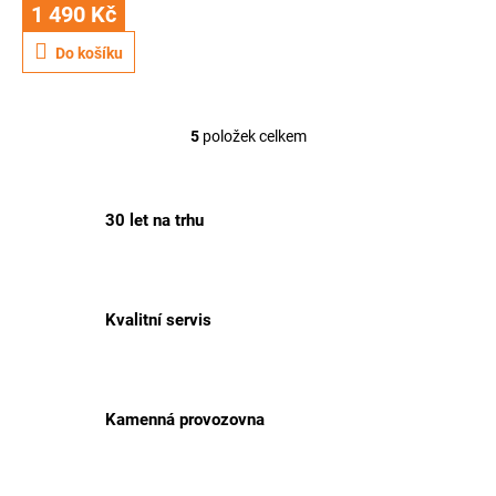
1 490 Kč
Do košíku
5
položek celkem
O
v
l
á
30 let na trhu
d
a
c
í
p
Kvalitní servis
r
v
k
y
v
Kamenná provozovna
ý
p
i