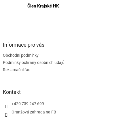
s
Člen Krajské HK
u
Z
á
p
a
Informace pro vás
t
Obchodní podmínky
í
Podmínky ochrany osobních údajů
Reklamační řád
Kontakt
+420 739 247 699
Oranžová zahrada na FB