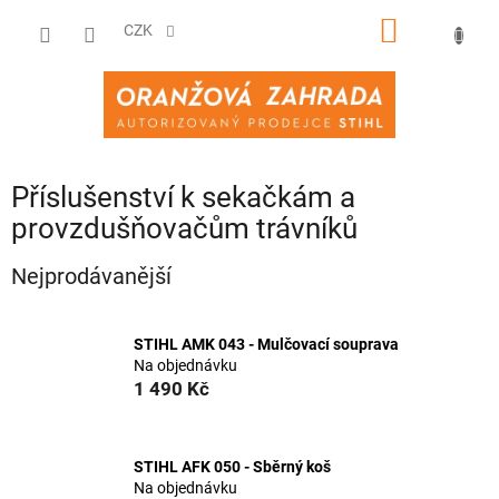
Přejít
NÁKUPNÍ
na
CZK
obsah
KOŠÍK
Příslušenství k sekačkám a
provzdušňovačům trávníků
Nejprodávanější
STIHL AMK 043 - Mulčovací souprava
Na objednávku
1 490 Kč
STIHL AFK 050 - Sběrný koš
Na objednávku