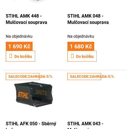
t
r
ů
o
d
STIHL AMK 448 -
STIHL AMK 048 -
u
Mulčovací souprava
Mulčovací souprava
k
t
Na objednávku
Na objednávku
ů
1 690 Kč
1 680 Kč
Do košíku
Do košíku
SALECODE:ZAHRADA:5:%
SALECODE:ZAHRADA:5:%
STIHL AFK 050 - Sběrný
STIHL AMK 043 -