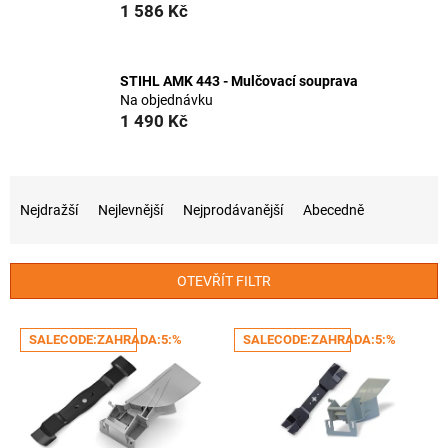
1 586 Kč
STIHL AMK 443 - Mulčovací souprava
Na objednávku
1 490 Kč
Ř
a
Nejdražší
Nejlevnější
Nejprodávanější
Abecedně
z
e
n
OTEVŘÍT FILTR
í
p
V
r
SALECODE:ZAHRADA:5:%
SALECODE:ZAHRADA:5:%
ý
o
p
d
i
u
s
k
p