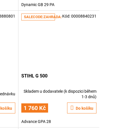
Dynamic GB 29 PA
8880801
Kód:
00008840231
SALECODE:ZAHRADA:5:%
STIHL G 500
Skladem u dodavatele (k dispozici během
jednávku
1-3 dnů)
1 760 Kč
 košíku
Do košíku
Advance GPA 28