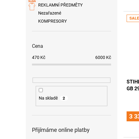
REKLAMNÍ PŘEDMĚTY
Nezařazené
SALE
KOMPRESORY
Cena
470
Kč
6000
Kč
STIH
GB 2
Na skladě
2
3 3
Přijímáme online platby