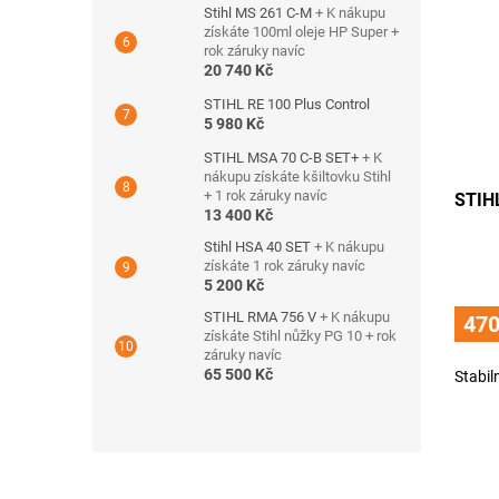
Stihl MS 261 C-M
+ K nákupu
získáte 100ml oleje HP Super +
rok záruky navíc
20 740 Kč
STIHL RE 100 Plus Control
5 980 Kč
STIHL MSA 70 C-B SET+
+ K
nákupu získáte kšiltovku Stihl
+ 1 rok záruky navíc
STIH
13 400 Kč
Stihl HSA 40 SET
+ K nákupu
získáte 1 rok záruky navíc
5 200 Kč
STIHL RMA 756 V
+ K nákupu
470
získáte Stihl nůžky PG 10 + rok
záruky navíc
65 500 Kč
Stabil