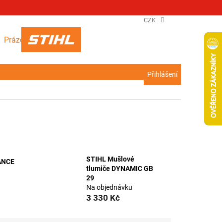
CZK
NÁKUPNÍ
Prázdný košík
KOŠÍK
Přihlášení
STIHL Mušlové
VANCE
tlumiče DYNAMIC GB
29
Na objednávku
3 330 Kč