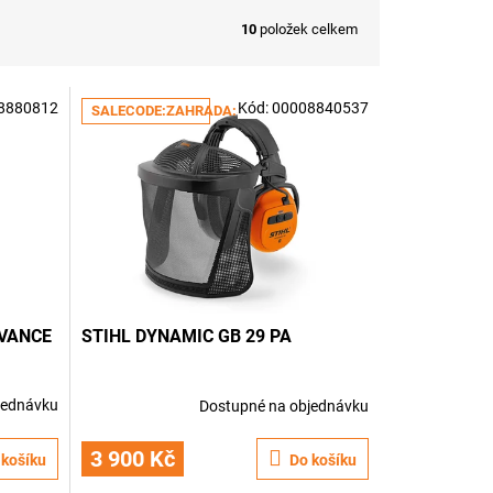
10
položek celkem
8880812
Kód:
00008840537
SALECODE:ZAHRADA:5:%
DVANCE
STIHL DYNAMIC GB 29 PA
jednávku
Dostupné na objednávku
3 900 Kč
 košíku
Do košíku