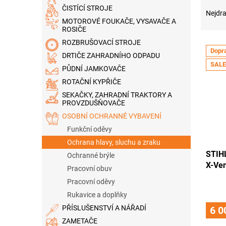
Ř
n
ČISTÍCÍ STROJE
a
e
Nejdra
MOTOROVÉ FOUKAČE, VYSAVAČE A
z
l
ROSIČE
e
ROZBRUŠOVACÍ STROJE
V
n
Dopr
ý
í
DRTIČE ZAHRADNÍHO ODPADU
SALE
p
p
PŮDNÍ JAMKOVAČE
i
r
ROTAČNÍ KYPŘIČE
s
o
SEKAČKY, ZAHRADNÍ TRAKTORY A
p
d
PROVZDUŠŇOVAČE
r
u
OSOBNÍ OCHRANNÉ VYBAVENÍ
o
k
Funkční oděvy
d
t
Ochrana hlavy, sluchu a zraku
u
ů
STIH
k
Ochranné brýle
X-Ven
t
Pracovní obuv
ů
Pracovní oděvy
Rukavice a doplňky
PŘÍSLUŠENSTVÍ A NÁŘADÍ
6 0
ZAMETAČE