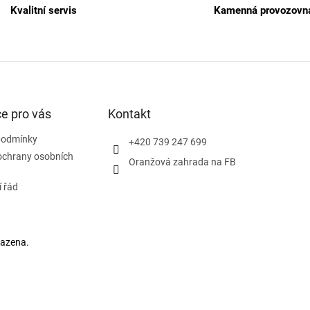
d
Kvalitní servis
Kamenná provozovn
a
c
í
p
r
v
k
e pro vás
Kontakt
y
v
ý
podmínky
+420 739 247 699
p
ochrany osobních
Oranžová zahrada na FB
i
s
 řád
u
razena.