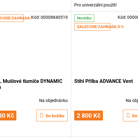
Pro univerzální použití
Kód:
00008840519
Kód:
0000
CODE:ZAHRADA:5:%
Novinka
SALECODE:ZAHRADA:5:%
L Mušlové tlumiče DYNAMIC
Stihl Přilba ADVANCE Vent
9
Na objednávku
Na ob
30 Kč
2 800 Kč
Do košíku
Do