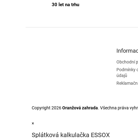
30 let na trhu
Z
á
p
a
Informac
t
Obchodní 
í
Podmínky 
údajů
Reklamační
Copyright 2026
Oranžová zahrada
. Všechna práva vyh
×
Splátková kalkulačka ESSOX