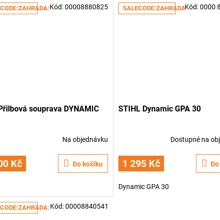
Kód:
00008880825
Kód:
0000 
CODE:ZAHRADA:5:%
SALECODE:ZAHRADA:5:%
 Přilbová souprava DYNAMIC
STIHL Dynamic GPA 30
Na objednávku
Dostupné na ob
00 Kč
1 295 Kč
Do košíku
Do
Dynamic GPA 30
Kód:
00008840541
CODE:ZAHRADA:5:%