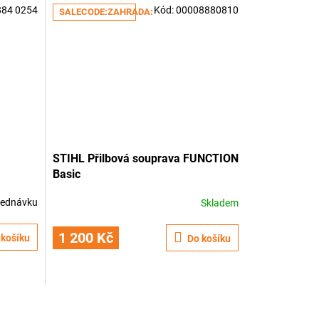
884 0254
Kód:
00008880810
SALECODE:ZAHRADA:5:%
STIHL Přilbová souprava FUNCTION
Basic
jednávku
Skladem
1 200 Kč
 košíku
Do košíku