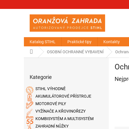
Přejít
na
obsah
Katalog STIHL
Praktické tipy
Kontakty
Domů
OSOBNÍ OCHRANNÉ VYBAVENÍ
Ochrana
P
Ochr
o
Přeskočit
s
Kategorie
kategorie
Nejpr
t
r
STIHL VÝHODNĚ
a
AKUMULÁTOROVÉ PŘÍSTROJE
n
MOTOROVÉ PILY
n
í
VYŽÍNAČE A KŘOVINOŘEZY
p
KOMBISYSTÉM A MULTISYSTÉM
a
ZAHRADNÍ NŮŽKY