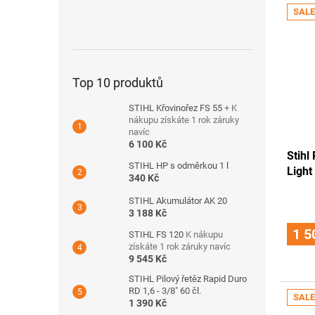
SALE
Top 10 produktů
STIHL Křovinořez FS 55
+ K
nákupu získáte 1 rok záruky
navíc
6 100 Kč
Stihl
STIHL HP s odměrkou 1 l
Light
340 Kč
STIHL Akumulátor AK 20
3 188 Kč
1 5
STIHL FS 120
K nákupu
získáte 1 rok záruky navíc
9 545 Kč
STIHL Pilový řetěz Rapid Duro
RD 1,6 - 3/8" 60 čl.
SALE
1 390 Kč