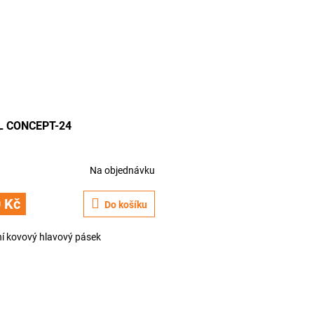
L CONCEPT-24
Na objednávku
 Kč
Do košíku
ní kovový hlavový pásek
O
v
l
á