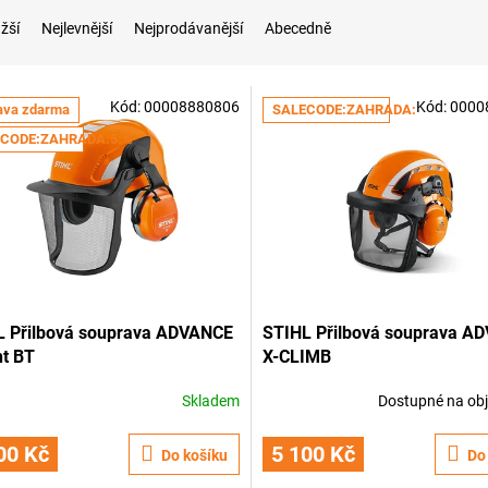
žší
Nejlevnější
Nejprodávanější
Abecedně
Kód:
00008880806
Kód:
0000
ava zdarma
SALECODE:ZAHRADA:5:%
CODE:ZAHRADA:5:%
L Přilbová souprava ADVANCE
STIHL Přilbová souprava A
t BT
X-CLIMB
Skladem
Dostupné na ob
00 Kč
5 100 Kč
Do košíku
Do