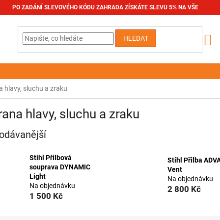
PO ZADÁNÍ SLEVOVÉHO KÓDU ZAHRADA ZÍSKÁTE SLEVU 5% NA VŠE
HLEDAT
 hlavy, sluchu a zraku
ana hlavy, sluchu a zraku
odávanější
Stihl Přilbová
Stihl Přilba AD
souprava DYNAMIC
Vent
Light
Na objednávku
Na objednávku
2 800 Kč
1 500 Kč