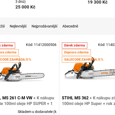
3 dnů)
19 300 Kč
25 000 Kč
žší
Nejlevnější
Nejprodávanější
Abecedně
Kód:
11412000506
Kód:
1140
k zdarma
Dárek zdarma
ava zdarma
Doprava zdarma
CODE:ZAHRADA:5:%
SALECODE:ZAHRADA:5:%
L MS 261 C-M VW
+ K nákupu
STIHL MS 362
+ K nákupu zí
te 100ml oleje HP SUPER + 1
100ml oleje HP Super + rok 
áruky navíc
navíc
Skladem u dodavatele (k
rné
Průměrné