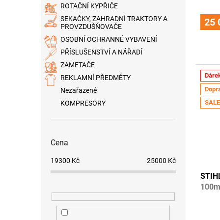
ROTAČNÍ KYPŘIČE
hodno
produ
SEKAČKY, ZAHRADNÍ TRAKTORY A
25 
PROVZDUŠŇOVAČE
je
3,6
OSOBNÍ OCHRANNÉ VYBAVENÍ
z
PŘÍSLUŠENSTVÍ A NÁŘADÍ
5
hvězdi
ZAMETAČE
Dáre
REKLAMNÍ PŘEDMĚTY
Dopr
Nezařazené
SALE
KOMPRESORY
Cena
19300
Kč
25000
Kč
STIH
100ml
záruk
Průmě
hodno