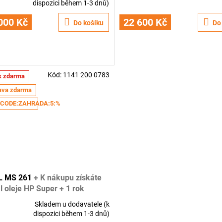
dispozici během 1-3 dnů)
cení
hodnocení
ktu
produktu
000 Kč
22 600 Kč
Do košíku
Do
je
3,6
z
5
ček.
hvězdiček.
Kód:
1141 200 0783
k zdarma
ava zdarma
CODE:ZAHRADA:5:%
L MS 261
+ K nákupu získáte
 oleje HP Super + 1 rok
y navíc
Skladem u dodavatele (k
rné
dispozici během 1-3 dnů)
cení