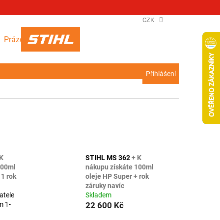
CZK
NÁKUPNÍ
Prázdný košík
KOŠÍK
Přihlášení
 K
STIHL MS 362
+ K
100ml
nákupu získáte 100ml
 1 rok
oleje HP Super + rok
záruky navíc
atele
Skladem
m 1-
22 600 Kč