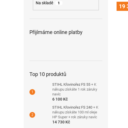
Na skladě
1
produ
19 
je
3,6
z
5
hvězdi
Přijímáme online platby
Top 10 produktů
STIHL Křovinořez FS 55
+ K
nákupu získáte 1 rok záruky
navíc
6 100 Kč
STIHL Křovinořez FS 240
+ K
nákupu získáte 100 ml oleje
HP Super + rok záruky navíc
14 730 Kč