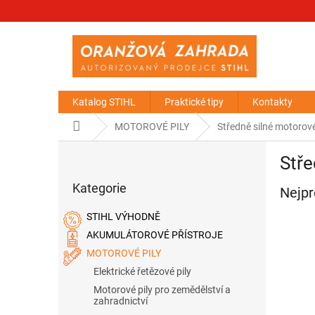
Přejít
na
obsah
Katalog STIHL
Praktické tipy
Kontakty
Domů
MOTOROVÉ PILY
Středně silné motorové 
P
Stře
o
Přeskočit
s
Kategorie
kategorie
Nejpr
t
r
STIHL VÝHODNĚ
a
AKUMULÁTOROVÉ PŘÍSTROJE
n
MOTOROVÉ PILY
n
í
Elektrické řetězové pily
p
Motorové pily pro zemědělství a
a
zahradnictví