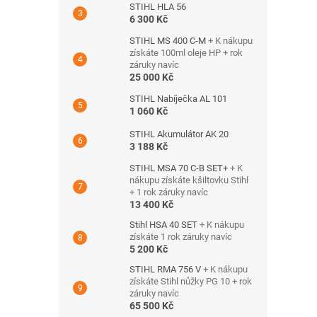
STIHL HLA 56
6 300 Kč
STIHL MS 400 C-M
+ K nákupu
získáte 100ml oleje HP + rok
záruky navíc
25 000 Kč
STIHL Nabíječka AL 101
1 060 Kč
STIHL Akumulátor AK 20
3 188 Kč
STIHL MSA 70 C-B SET+
+ K
nákupu získáte kšiltovku Stihl
+ 1 rok záruky navíc
13 400 Kč
Stihl HSA 40 SET
+ K nákupu
získáte 1 rok záruky navíc
5 200 Kč
STIHL RMA 756 V
+ K nákupu
získáte Stihl nůžky PG 10 + rok
záruky navíc
65 500 Kč