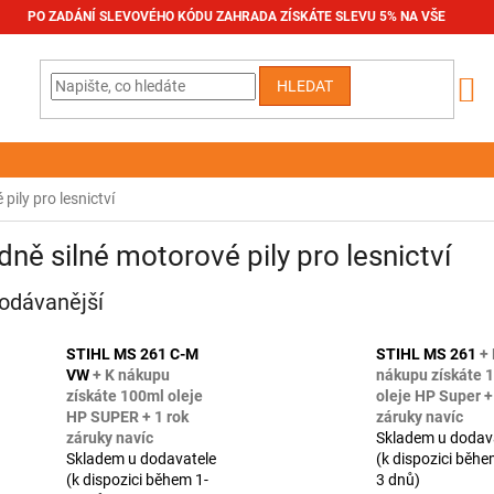
PO ZADÁNÍ SLEVOVÉHO KÓDU ZAHRADA ZÍSKÁTE SLEVU 5% NA VŠE
HLEDAT
pily pro lesnictví
dně silné motorové pily pro lesnictví
odávanější
STIHL MS 261 C-M
STIHL MS 261
+
VW
+ K nákupu
nákupu získáte 
získáte 100ml oleje
oleje HP Super +
HP SUPER + 1 rok
záruky navíc
záruky navíc
Skladem u dodav
Skladem u dodavatele
(k dispozici běhe
(k dispozici během 1-
3 dnů)