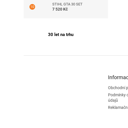
STIHL GTA 30 SET
7 520 Kč
30 let na trhu
Z
á
p
a
Informac
t
Obchodní 
í
Podmínky 
údajů
Reklamační