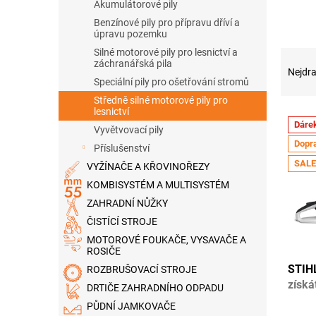
n
Akumulátorové pily
e
Benzínové pily pro přípravu dříví a
l
úpravu pozemku
Silné motorové pily pro lesnictví a
Ř
záchranářská pila
a
Nejdra
Speciální pily pro ošetřování stromů
z
e
Středně silné motorové pily pro
lesnictví
V
n
Dáre
ý
Vyvětvovací pily
í
Dopr
p
p
Příslušenství
i
r
SALE
VYŽÍNAČE A KŘOVINOŘEZY
s
o
KOMBISYSTÉM A MULTISYSTÉM
p
d
ZAHRADNÍ NŮŽKY
r
u
ČISTÍCÍ STROJE
o
k
d
t
MOTOROVÉ FOUKAČE, VYSAVAČE A
ROSIČE
u
ů
STIH
k
ROZBRUŠOVACÍ STROJE
získá
t
DRTIČE ZAHRADNÍHO ODPADU
rok z
ů
PŮDNÍ JAMKOVAČE
Průmě