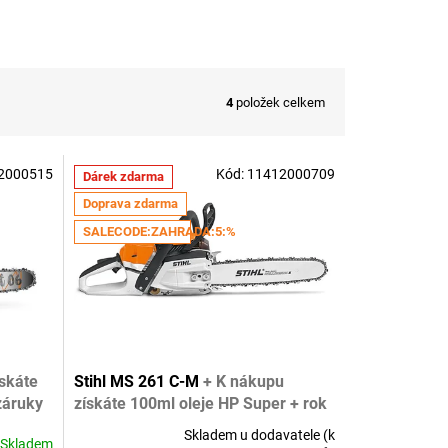
4
položek celkem
2000515
Kód:
11412000709
Dárek zdarma
Doprava zdarma
SALECODE:ZAHRADA:5:%
skáte
Stihl MS 261 C-M
+ K nákupu
záruky
získáte 100ml oleje HP Super + rok
záruky navíc
Skladem u dodavatele (k
Skladem
Průměrné