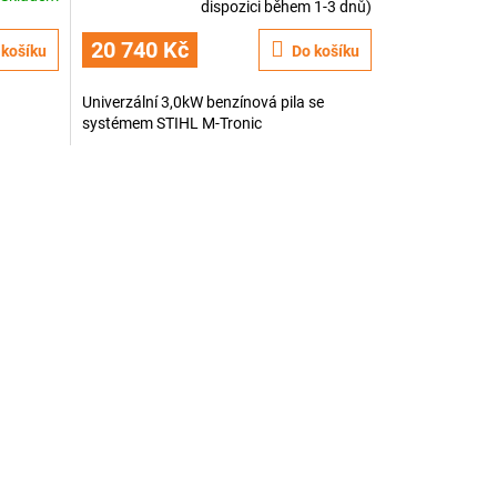
dispozici během 1-3 dnů)
hodnocení
produktu
20 740 Kč
 košíku
Do košíku
je
3,6
Univerzální 3,0kW benzínová pila se
z
systémem STIHL M-Tronic
5
hvězdiček.