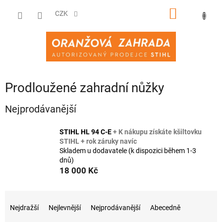
Přejít
NÁKUPNÍ
na
CZK
obsah
KOŠÍK
Prodloužené zahradní nůžky
Nejprodávanější
STIHL HL 94 C-E
+ K nákupu získáte kšiltovku
STIHL + rok záruky navíc
Skladem u dodavatele (k dispozici během 1-3
dnů)
18 000 Kč
Ř
a
Nejdražší
Nejlevnější
Nejprodávanější
Abecedně
z