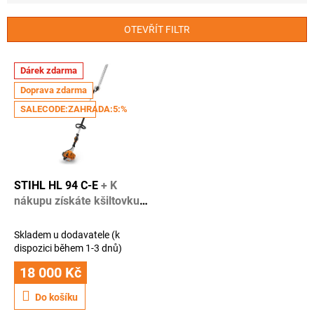
e
n
OTEVŘÍT FILTR
í
p
V
r
Dárek zdarma
ý
o
Doprava zdarma
p
d
i
SALECODE:ZAHRADA:5:%
u
s
k
p
t
r
ů
o
d
STIHL HL 94 C-E
+ K
u
nákupu získáte kšiltovku
k
STIHL + rok záruky navíc
t
Skladem u dodavatele (k
ů
dispozici během 1-3 dnů)
18 000 Kč
Do košíku