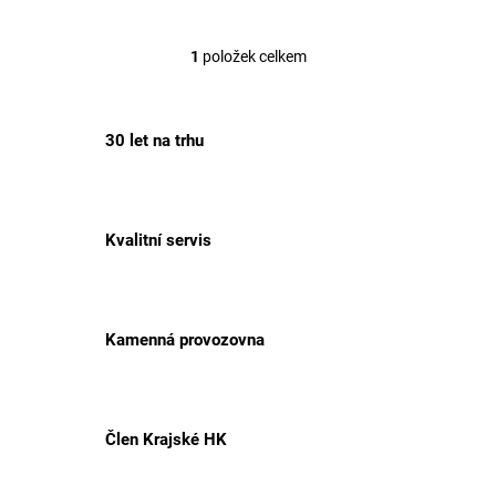
1
položek celkem
O
v
l
á
30 let na trhu
d
a
c
í
p
Kvalitní servis
r
v
k
y
v
Kamenná provozovna
ý
p
i
s
Člen Krajské HK
u