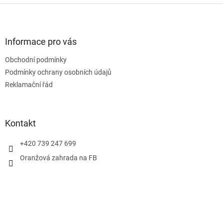
Z
á
p
a
Informace pro vás
t
Obchodní podmínky
í
Podmínky ochrany osobních údajů
Reklamační řád
Kontakt
+420 739 247 699
Oranžová zahrada na FB