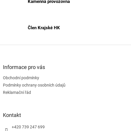
v
Kamenná provozovna
ý
p
i
s
Člen Krajské HK
u
Z
á
p
a
Informace pro vás
t
Obchodní podmínky
í
Podmínky ochrany osobních údajů
Reklamační řád
Kontakt
+420 739 247 699