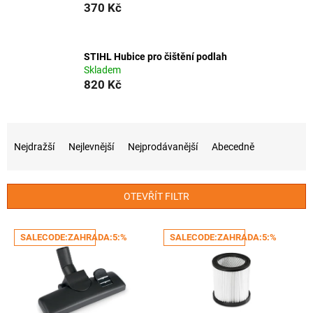
370 Kč
STIHL Hubice pro čištění podlah
Skladem
820 Kč
Ř
a
Nejdražší
Nejlevnější
Nejprodávanější
Abecedně
z
e
n
OTEVŘÍT FILTR
í
p
V
r
SALECODE:ZAHRADA:5:%
SALECODE:ZAHRADA:5:%
ý
o
p
d
i
u
s
k
p