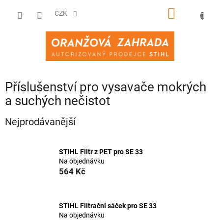
Přejít
NÁKUPNÍ
na
CZK
obsah
KOŠÍK
Příslušenství pro vysavače mokrých
a suchých nečistot
Nejprodávanější
STIHL Filtr z PET pro SE 33
Na objednávku
564 Kč
STIHL Filtrační sáček pro SE 33
Na objednávku