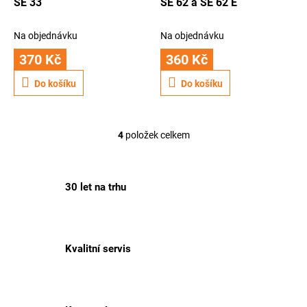
SE 33
SE 62 a SE 62 E
Na objednávku
Na objednávku
370 Kč
360 Kč
Do košíku
Do košíku
4
položek celkem
O
v
l
á
30 let na trhu
d
a
c
í
p
Kvalitní servis
r
v
k
y