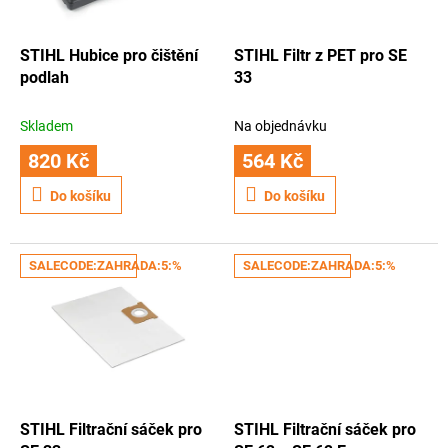
t
r
ů
o
d
STIHL Hubice pro čištění
STIHL Filtr z PET pro SE
u
podlah
33
k
t
Skladem
Na objednávku
ů
820 Kč
564 Kč
Do košíku
Do košíku
SALECODE:ZAHRADA:5:%
SALECODE:ZAHRADA:5:%
STIHL Filtrační sáček pro
STIHL Filtrační sáček pro