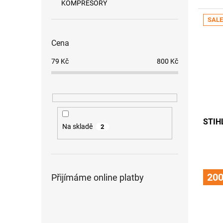
KOMPRESORY
SALE
Cena
79
Kč
800
Kč
STIH
Na skladě
2
200
Přijímáme online platby