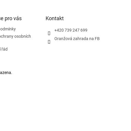
e pro vás
Kontakt
podmínky
+420 739 247 699
ochrany osobních
Oranžová zahrada na FB
 řád
razena.