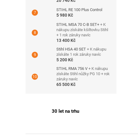
20 740 Kč
STIHL RE 100 Plus Control
5 980 Kč
STIHL MSA 70 C-B SET+
+ K
nákupu získáte kšiltovku Stihl
+ 1 rok záruky navíc
13 400 Kč
Stihl HSA 40 SET
+ K nákupu
získáte 1 rok záruky navíc
5 200 Kč
STIHL RMA 756 V
+ K nákupu
získáte Stihl nůžky PG 10 + rok
záruky navíc
65 500 Kč
30 let na trhu
Z