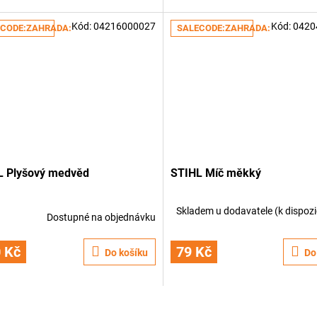
Kód:
04216000027
Kód:
0420
CODE:ZAHRADA:5:%
SALECODE:ZAHRADA:5:%
L Plyšový medvěd
STIHL Míč měkký
Skladem u dodavatele (k dispoz
Dostupné na objednávku
 Kč
79 Kč
Do košíku
Do
O