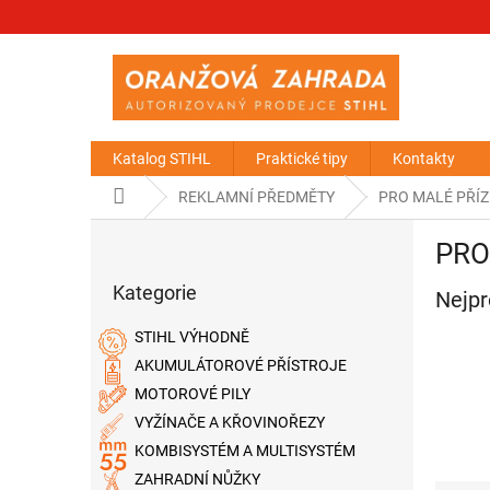
Přejít
na
obsah
Katalog STIHL
Praktické tipy
Kontakty
Domů
REKLAMNÍ PŘEDMĚTY
PRO MALÉ PŘÍZ
P
PRO
o
Přeskočit
s
Kategorie
kategorie
Nejpr
t
r
STIHL VÝHODNĚ
a
AKUMULÁTOROVÉ PŘÍSTROJE
n
MOTOROVÉ PILY
n
í
VYŽÍNAČE A KŘOVINOŘEZY
p
KOMBISYSTÉM A MULTISYSTÉM
a
ZAHRADNÍ NŮŽKY