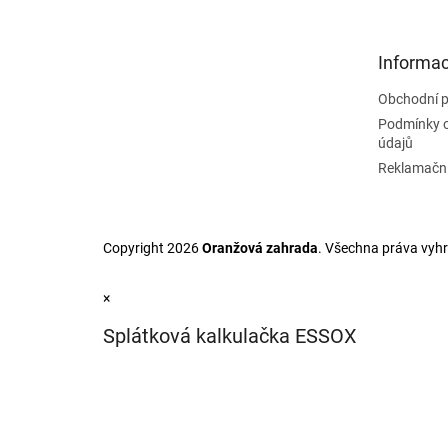
á
p
a
Informac
t
Obchodní 
í
Podmínky 
údajů
Reklamační
Copyright 2026
Oranžová zahrada
. Všechna práva vyh
×
Splátková kalkulačka ESSOX