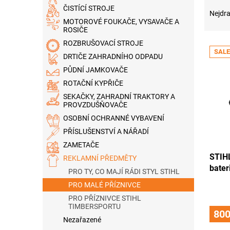
Ř
n
ČISTÍCÍ STROJE
a
e
Nejdra
MOTOROVÉ FOUKAČE, VYSAVAČE A
z
l
ROSIČE
e
ROZBRUŠOVACÍ STROJE
V
n
SALE
ý
í
DRTIČE ZAHRADNÍHO ODPADU
p
p
PŮDNÍ JAMKOVAČE
i
r
ROTAČNÍ KYPŘIČE
s
o
SEKAČKY, ZAHRADNÍ TRAKTORY A
p
d
PROVZDUŠŇOVAČE
r
u
OSOBNÍ OCHRANNÉ VYBAVENÍ
o
k
PŘÍSLUŠENSTVÍ A NÁŘADÍ
d
t
ZAMETAČE
u
ů
STIHL
k
REKLAMNÍ PŘEDMĚTY
bater
t
PRO TY, CO MAJÍ RÁDI STYL STIHL
ů
PRO MALÉ PŘÍZNIVCE
PRO PŘÍZNIVCE STIHL
TIMBERSPORTU
800
Nezařazené