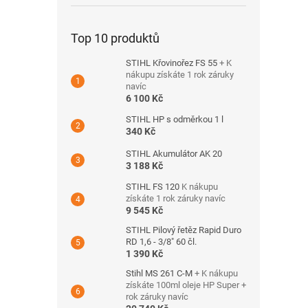
Top 10 produktů
STIHL Křovinořez FS 55
+ K
nákupu získáte 1 rok záruky
navíc
6 100 Kč
STIHL HP s odměrkou 1 l
340 Kč
STIHL Akumulátor AK 20
3 188 Kč
STIHL FS 120
K nákupu
získáte 1 rok záruky navíc
9 545 Kč
STIHL Pilový řetěz Rapid Duro
RD 1,6 - 3/8" 60 čl.
1 390 Kč
Stihl MS 261 C-M
+ K nákupu
získáte 100ml oleje HP Super +
rok záruky navíc