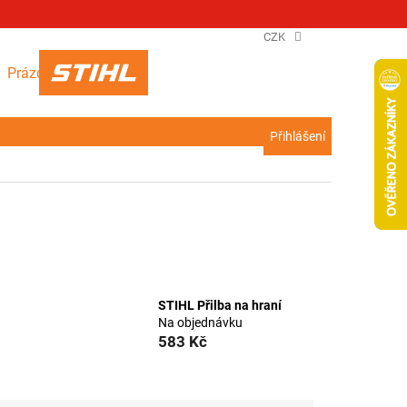
CZK
NÁKUPNÍ
Prázdný košík
KOŠÍK
Přihlášení
STIHL Přilba na hraní
Na objednávku
583 Kč