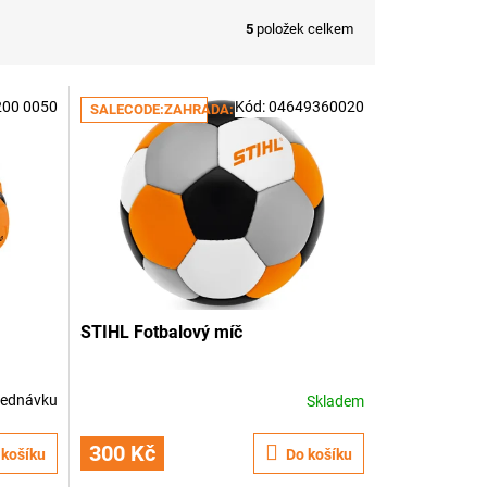
5
položek celkem
200 0050
Kód:
04649360020
SALECODE:ZAHRADA:5:%
STIHL Fotbalový míč
jednávku
Skladem
300 Kč
 košíku
Do košíku