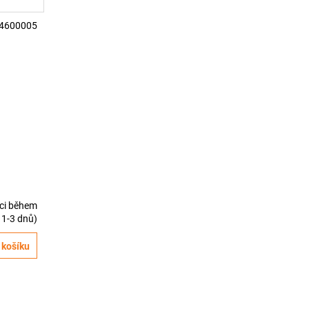
4600005
ici během
1-3 dnů)
 košíku