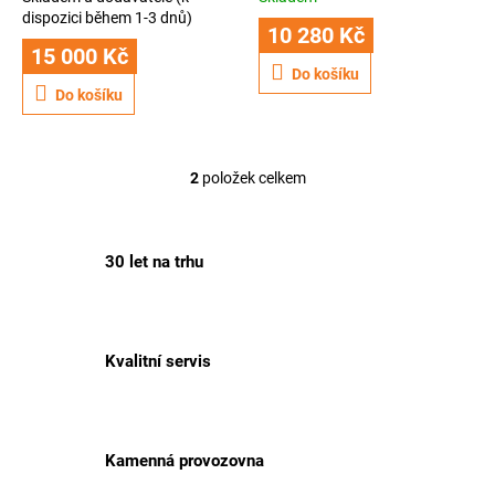
ů
dispozici během 1-3 dnů)
10 280 Kč
15 000 Kč
Do košíku
Do košíku
2
položek celkem
O
v
l
á
30 let na trhu
d
a
c
í
p
Kvalitní servis
r
v
k
y
v
Kamenná provozovna
ý