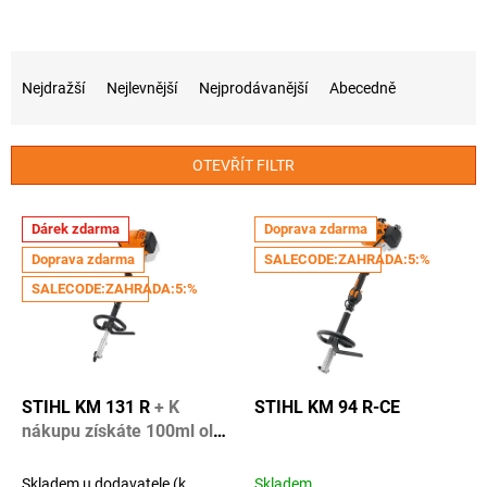
Ř
a
Nejdražší
Nejlevnější
Nejprodávanější
Abecedně
z
e
n
OTEVŘÍT FILTR
í
p
V
r
Dárek zdarma
Doprava zdarma
ý
o
Doprava zdarma
SALECODE:ZAHRADA:5:%
p
d
i
SALECODE:ZAHRADA:5:%
u
s
k
p
t
r
ů
o
d
STIHL KM 131 R
+ K
STIHL KM 94 R-CE
u
nákupu získáte 100ml olej
k
HP Super + 1 rok záruky
t
navíc
Skladem u dodavatele (k
Skladem