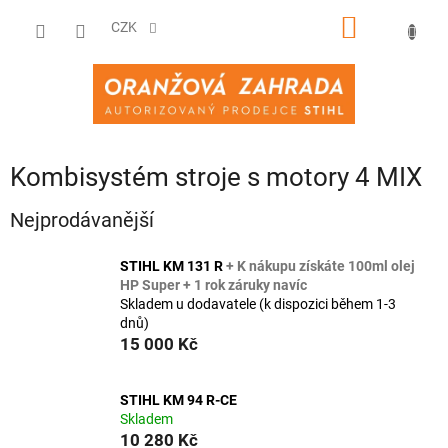
Přejít
NÁKUPNÍ
na
CZK
obsah
KOŠÍK
Kombisystém stroje s motory 4 MIX
Nejprodávanější
STIHL KM 131 R
+ K nákupu získáte 100ml olej
HP Super + 1 rok záruky navíc
Skladem u dodavatele (k dispozici během 1-3
dnů)
15 000 Kč
STIHL KM 94 R-CE
Skladem
10 280 Kč