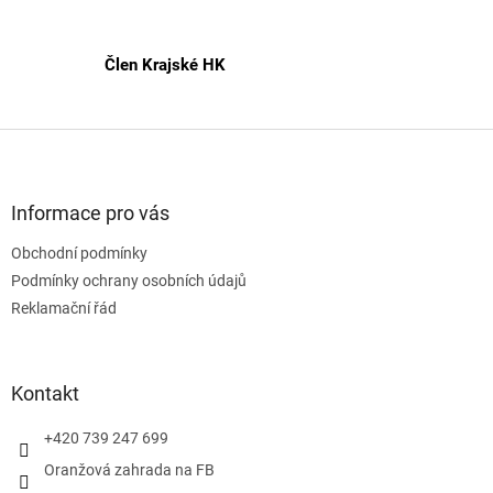
p
i
s
Člen Krajské HK
u
Z
á
p
a
Informace pro vás
t
Obchodní podmínky
í
Podmínky ochrany osobních údajů
Reklamační řád
Kontakt
+420 739 247 699
Oranžová zahrada na FB