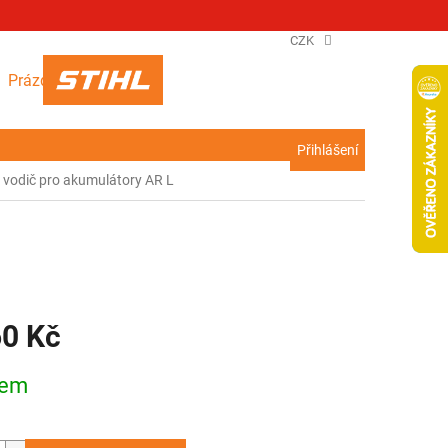
CZK
NÁKUPNÍ
Prázdný košík
KOŠÍK
Přihlášení
 vodič pro akumulátory AR L
60 Kč
dem