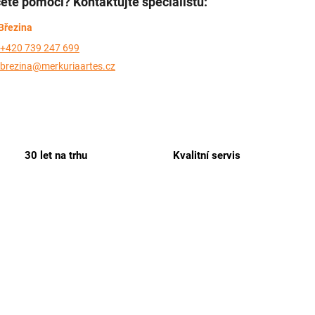
ete pomoci? Kontaktujte specialistu:
Březina
+420 739 247 699
brezina@merkuriaartes.cz
30 let na trhu
Kvalitní servis