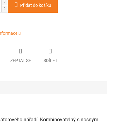
Přidat do košíku
informace
ZEPTAT SE
SDÍLET
ulátorového nářadí. Kombinovatelný s nosným