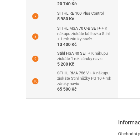
20 740 Kč
STIHL RE 100 Plus Control
5 980 Kč
STIHL MSA 70 C-B SET+
+ K
nákupu získáte kšiltovku Stihl
+ 1 rok záruky navíc
13 400 Kč
Stihl HSA 40 SET
+ K nákupu
získáte 1 rok záruky navíc
5 200 Kč
STIHL RMA 756 V
+ K nákupu
získáte Stihl nůžky PG 10 + rok
záruky navíc
65 500 Kč
Z
á
p
a
Informac
t
Obchodní 
í