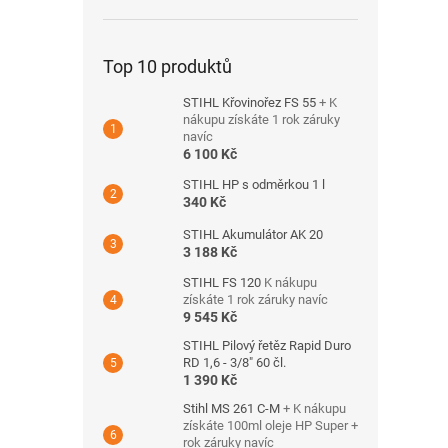
Top 10 produktů
STIHL Křovinořez FS 55
+ K
nákupu získáte 1 rok záruky
navíc
6 100 Kč
STIHL HP s odměrkou 1 l
340 Kč
STIHL Akumulátor AK 20
3 188 Kč
STIHL FS 120
K nákupu
získáte 1 rok záruky navíc
9 545 Kč
STIHL Pilový řetěz Rapid Duro
RD 1,6 - 3/8" 60 čl.
1 390 Kč
Stihl MS 261 C-M
+ K nákupu
získáte 100ml oleje HP Super +
rok záruky navíc