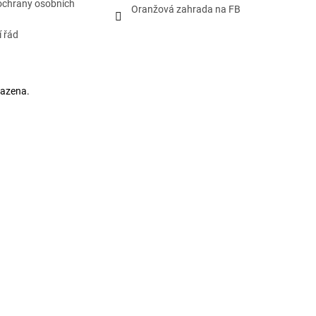
ochrany osobních
Oranžová zahrada na FB
 řád
razena.