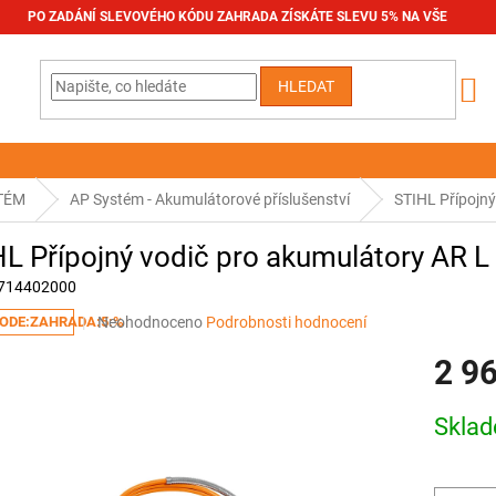
PO ZADÁNÍ SLEVOVÉHO KÓDU ZAHRADA ZÍSKÁTE SLEVU 5% NA VŠE
HLEDAT
TÉM
AP Systém - Akumulátorové příslušenství
STIHL Přípojný
L Přípojný vodič pro akumulátory AR L
714402000
Průměrné
Neohodnoceno
Podrobnosti hodnocení
ODE:ZAHRADA:5:%
hodnocení
2 9
produktu
je
0,0
Měrná
Skla
z
cena:
5
hvězdiček.