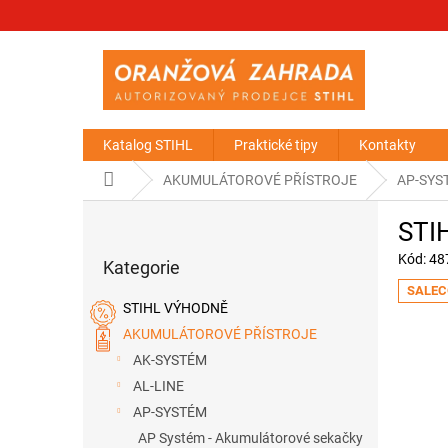
Přejít
na
obsah
Katalog STIHL
Praktické tipy
Kontakty
Domů
AKUMULÁTOROVÉ PŘÍSTROJE
AP-SYS
P
STIH
o
Přeskočit
s
Kód:
48
Kategorie
kategorie
t
SALEC
r
STIHL VÝHODNĚ
a
AKUMULÁTOROVÉ PŘÍSTROJE
n
AK-SYSTÉM
n
í
AL-LINE
p
AP-SYSTÉM
a
AP Systém - Akumulátorové sekačky