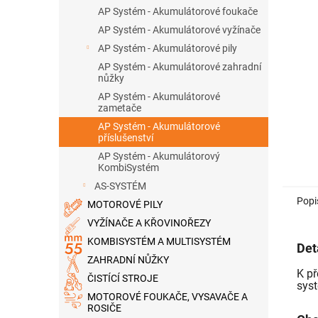
n
AP Systém - Akumulátorové foukače
e
AP Systém - Akumulátorové vyžínače
l
AP Systém - Akumulátorové pily
AP Systém - Akumulátorové zahradní
nůžky
AP Systém - Akumulátorové
zametače
AP Systém - Akumulátorové
příslušenství
AP Systém - Akumulátorový
KombiSystém
AS-SYSTÉM
Popi
MOTOROVÉ PILY
VYŽÍNAČE A KŘOVINOŘEZY
KOMBISYSTÉM A MULTISYSTÉM
Det
ZAHRADNÍ NŮŽKY
K př
ČISTÍCÍ STROJE
sys
MOTOROVÉ FOUKAČE, VYSAVAČE A
ROSIČE