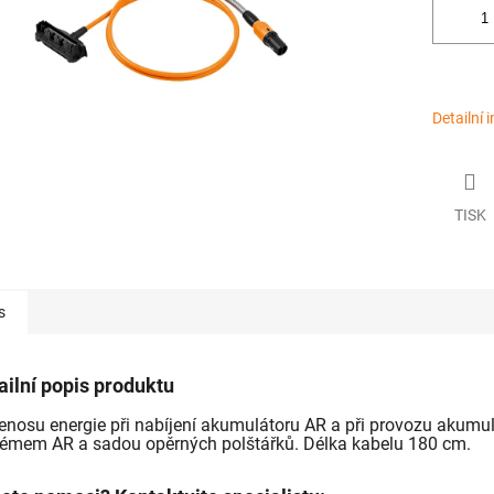
Detailní 
TISK
s
ailní popis produktu
enosu energie při nabíjení akumulátoru AR a při provozu akum
témem AR a sadou opěrných polštářků. Délka kabelu 180 cm.