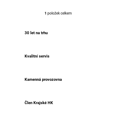
1
položek celkem
O
v
l
á
30 let na trhu
d
a
c
í
p
Kvalitní servis
r
v
k
y
v
Kamenná provozovna
ý
p
i
s
Člen Krajské HK
u