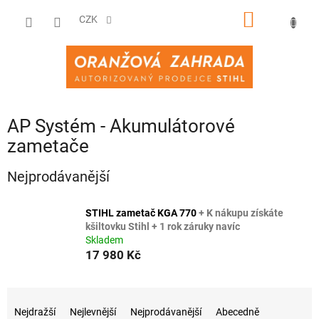
Přejít
NÁKUPNÍ
na
CZK
obsah
KOŠÍK
AP Systém - Akumulátorové
zametače
Nejprodávanější
STIHL zametač KGA 770
+ K nákupu získáte
kšiltovku Stihl + 1 rok záruky navíc
Skladem
17 980 Kč
Ř
a
Nejdražší
Nejlevnější
Nejprodávanější
Abecedně