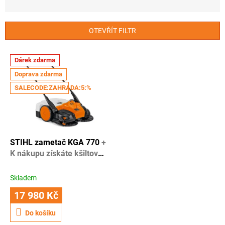
z
e
n
OTEVŘÍT FILTR
í
p
V
r
Dárek zdarma
ý
o
Doprava zdarma
p
d
i
SALECODE:ZAHRADA:5:%
u
s
k
p
t
r
ů
o
d
STIHL zametač KGA 770
+
u
K nákupu získáte kšiltovku
k
Stihl + 1 rok záruky navíc
t
Skladem
ů
17 980 Kč
Do košíku