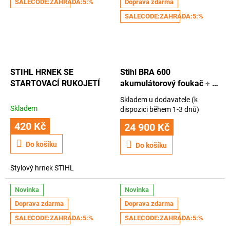
SALECODE:ZAHRADA:5:%
Doprava zdarma
SALECODE:ZAHRADA:5:%
STIHL HRNEK SE
Stihl BRA 600
STARTOVACÍ RUKOJETÍ
akumulátorový foukač
+ K
nákupu získáte kšiltovku
Skladem u dodavatele (k
STIHL + rok záruky navíc
Průměrné
Skladem
dispozici během 1-3 dnů)
hodnocení
420 Kč
produktu
24 900 Kč
je
Do košíku
5,0
Do košíku
z
5
Stylový hrnek STIHL
hvězdiček.
Novinka
Novinka
Doprava zdarma
Doprava zdarma
SALECODE:ZAHRADA:5:%
SALECODE:ZAHRADA:5:%