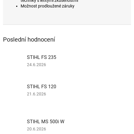
techniky s letitými zkušenostmi
Možnost prodloužené záruky
Poslední hodnocení
STIHL FS 235
Hodnocení
24.6.2026
produktu
je
1
STIHL FS 120
z
5
Hodnocení
21.6.2026
hvězdiček.
produktu
je
5
z
STIHL MS 500i W
5
hvězdiček.
Hodnocení
20.6.2026