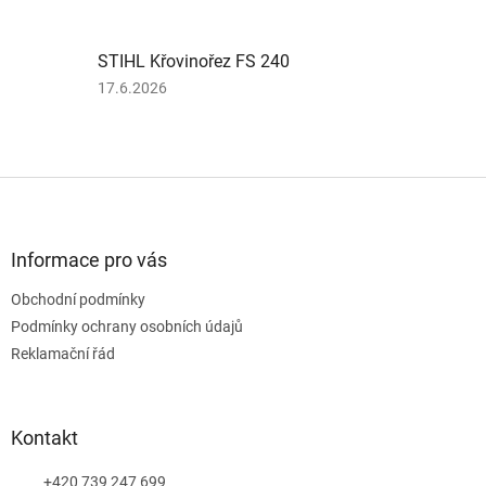
produktu
je
5
STIHL Křovinořez FS 240
z
5
Hodnocení
17.6.2026
hvězdiček.
produktu
je
5
z
Z
5
á
hvězdiček.
p
a
Informace pro vás
t
Obchodní podmínky
í
Podmínky ochrany osobních údajů
Reklamační řád
Kontakt
+420 739 247 699