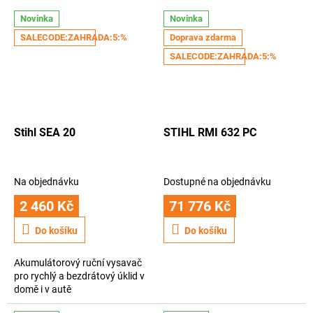
h
Novinka
Novinka
n
SALECODE:ZAHRADA:5:%
Doprava zdarma
i
SALECODE:ZAHRADA:5:%
k
y
a
p
Stihl SEA 20
STIHL RMI 632 PC
ř
í
Na objednávku
Dostupné na objednávku
s
2 460 Kč
71 776 Kč
l
u
Do košíku
Do košíku
š
e
Akumulátorový ruční vysavač
pro rychlý a bezdrátový úklid v
n
domě i v autě
s