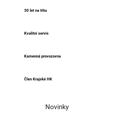
h
30 let na trhu
l
i
v
é
Kvalitní servis
z
a
h
Kamenná provozovna
r
a
d
Člen Krajské HK
n
í
t
e
Novinky
c