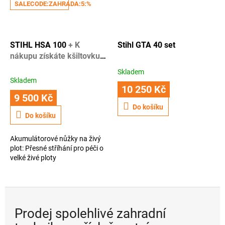
SALECODE:ZAHRADA:5:%
STIHL HSA 100
+ K
Stihl GTA 40 set
nákupu získáte kšiltovku
STIHL + 1 rok záruky navíc
Skladem
Průměrné
Skladem
hodnocení
10 250 Kč
produktu
9 500 Kč
je
Do košíku
3,6
Do košíku
z
5
Akumulátorové nůžky na živý
hvězdiček.
plot: Přesné stříhání pro péči o
velké živé ploty
Prodej spolehlivé zahradní