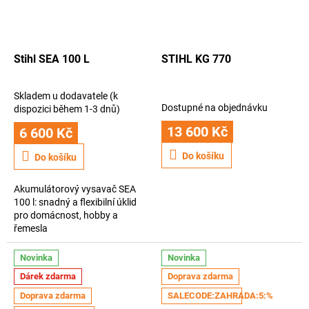
Stihl SEA 100 L
STIHL KG 770
Skladem u dodavatele (k
Průměrné
Dostupné na objednávku
dispozici během 1-3 dnů)
hodnocení
13 600 Kč
produktu
6 600 Kč
je
Do košíku
5,0
Do košíku
z
5
Akumulátorový vysavač SEA
hvězdiček.
100 l: snadný a flexibilní úklid
pro domácnost, hobby a
řemesla
Novinka
Novinka
Dárek zdarma
Doprava zdarma
Doprava zdarma
SALECODE:ZAHRADA:5:%