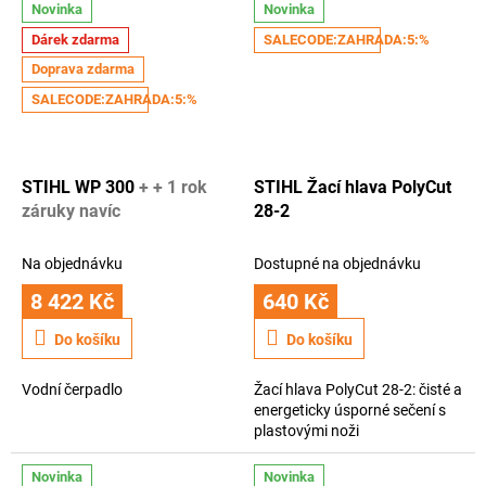
Novinka
Novinka
t
Dárek zdarma
SALECODE:ZAHRADA:5:%
v
Doprava zdarma
í
SALECODE:ZAHRADA:5:%
STIHL WP 300
+ + 1 rok
STIHL Žací hlava PolyCut
záruky navíc
28-2
Na objednávku
Dostupné na objednávku
8 422 Kč
640 Kč
Do košíku
Do košíku
Vodní čerpadlo
Žací hlava PolyCut 28-2: čisté a
energeticky úsporné sečení s
plastovými noži
Novinka
Novinka