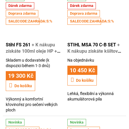
Dárek zdarma
Dárek zdarma
Doprava zdarma
Doprava zdarma
SALECODE:ZAHRADA:5:%
SALECODE:ZAHRADA:5:%
Stihl FS 261
+ K nákupu
STIHL MSA 70 C-B SET
+
získáte 100ml oleje HP +
K nákupu získáte kšiltovku
rok záruky navíc
Stihl + 1 rok záruky navíc
Skladem u dodavatele (k
Na objednávku
Průměrné
Průměrné
dispozici během 1-3 dnů)
hodnocení
hodnocení
10 450 Kč
produktu
produktu
19 300 Kč
je
je
Do košíku
3,5
3,6
Do košíku
z
z
Lehká, flexibilní a výkonná
5
5
Výkonný a komfortní
akumulátorová pila
hvězdiček.
hvězdiček.
křovinořez pro sečení velkých
ploch
Novinka
Novinka