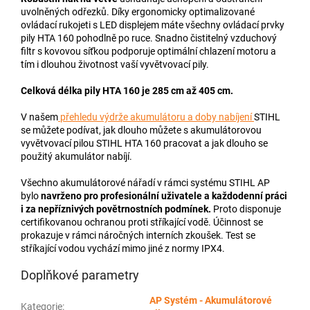
uvolněných odřezků. Díky ergonomicky optimalizované
ovládací rukojeti s LED displejem máte všechny ovládací prvky
pily HTA 160 pohodlně po ruce. Snadno čistitelný vzduchový
filtr s kovovou síťkou podporuje optimální chlazení motoru a
tím i dlouhou životnost vaší vyvětvovací pily.
Celková délka pily HTA 160 je 285 cm až 405 cm.
V našem
přehledu výdrže akumulátoru a doby nabíjení
STIHL
se můžete podívat, jak dlouho můžete s akumulátorovou
vyvětvovací pilou STIHL HTA 160 pracovat a jak dlouho se
použitý akumulátor nabíjí.
Všechno akumulátorové nářadí v rámci systému STIHL AP
bylo
navrženo pro profesionální uživatele a každodenní práci
i za nepříznivých povětrnostních podmínek.
Proto disponuje
certifikovanou ochranou proti stříkající vodě. Účinnost se
prokazuje v rámci náročných interních zkoušek. Test se
stříkající vodou vychází mimo jiné z normy IPX4.
Doplňkové parametry
AP Systém - Akumulátorové
Kategorie
: