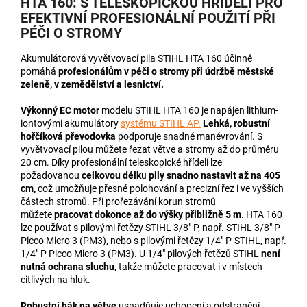
HTA 160: S TELESKOPICKOU HŘÍDELÍ PRO
EFEKTIVNÍ PROFESIONÁLNÍ POUŽITÍ PŘI
PÉČI O STROMY
Akumulátorová vyvětvovací pila STIHL HTA 160 účinně
pomáhá
profesionálům v péči o stromy při údržbě městské
zeleně, v zemědělství a lesnictví.
Výkonný EC motor
modelu STIHL HTA 160 je napájen lithium-
iontovými akumulátory
systému STIHL AP.
Lehká, robustní
hořčíková převodovka
podporuje snadné manévrování. S
vyvětvovací pilou můžete řezat větve a stromy až do průměru
20 cm. Díky profesionální teleskopické hřídeli lze
požadovanou
celkovou délk
u
pily snadno nastavit až na 405
cm,
což umožňuje přesné polohování a precizní řez i ve vyšších
částech stromů. Při prořezávání korun stromů
můžete
pracovat dokonce až do výšky přibližně 5 m
. HTA 160
lze používat s pilovými řetězy STIHL 3/8" P, např. STIHL 3/8" P
Picco Micro 3 (PM3), nebo s pilovými řetězy 1/4" P-STIHL, např.
1/4" P Picco Micro 3 (PM3). U 1/4" pilových řetězů STIHL
není
nutná ochrana sluchu,
takže můžete pracovat i v místech
citlivých na hluk.
Robustní hák na větve
usnadňuje uchopení a odstranění