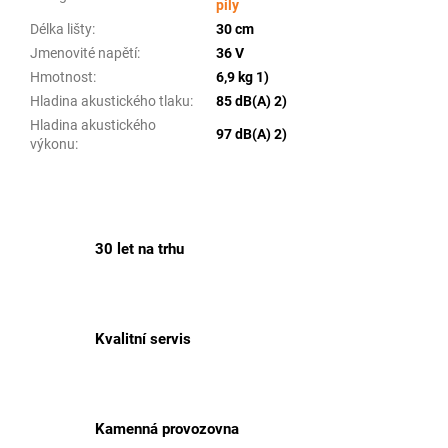
pily
Délka lišty
:
30 cm
Jmenovité napětí
:
36 V
Hmotnost
:
6,9 kg 1)
Hladina akustického tlaku
:
85 dB(A) 2)
Hladina akustického
97 dB(A) 2)
výkonu
:
30 let na trhu
Kvalitní servis
Kamenná provozovna