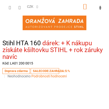
Přejít
NÁKUPNÍ
na
CZK
obsah
KOŠÍK
Stihl HTA 160
+ K nákupu
získáte kšiltovku STIHL + rok záruky
navíc
Kód:
LA01 200 0015
Doprava zdarma
SALECODE:ZAHRADA:5:%
Průměrné
Neohodnoceno
Podrobnosti hodnocení
hodnocení
produktu
je
0,0
z
5
hvězdiček.