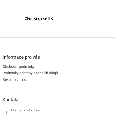
Člen Krajské HK
Z
á
p
a
Informace pro vás
t
Obchodní podmínky
í
Podmínky ochrany osobních údajů
Reklamační řád
Kontakt
+420 739 247 699