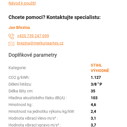
Návod k použití
Chcete pomoci? Kontaktujte specialistu:
Jan Březina
+420 739 247 699
brezina@merkuriaartes.cz
Doplňkové parametry
STIHL
Kategorie
:
VÝHODNĚ
CO2 g/kWh
:
1.127
Dělení řetězu
:
3/8 " P
Délka lišty cm
:
35
Hladina akustického tlaku dB(A)
:
103
Hmotnost kg
:
4,6
Hmotnost na jednotku výkonu kg/kW
:
2,4
Hodnota vibrací vlevo m/s²
:
3,1
Hodnota vibrací vpravo m/s²
:
3,7