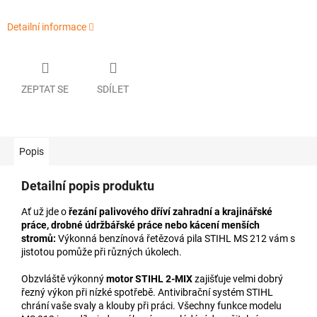
Detailní informace
ZEPTAT SE
SDÍLET
Popis
Detailní popis produktu
Ať už jde o
řezání palivového dříví zahradní a krajinářské
práce, drobné údržbářské práce nebo kácení menších
stromů:
Výkonná benzínová řetězová pila STIHL MS 212 vám s
jistotou pomůže při různých úkolech.
Obzvláště výkonný
motor STIHL 2-MIX
zajišťuje velmi dobrý
řezný výkon při nízké spotřebě. Antivibrační systém STIHL
chrání vaše svaly a klouby při práci. Všechny funkce modelu