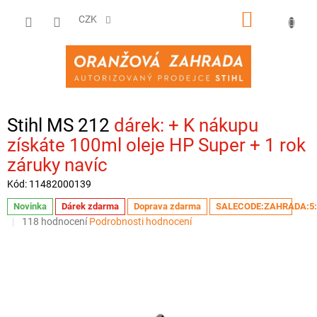
Přejít
NÁKUPNÍ
na
CZK
obsah
KOŠÍK
Stihl MS 212
+ K nákupu
získáte 100ml oleje HP Super + 1 rok
záruky navíc
Kód:
11482000139
Novinka
Dárek zdarma
Doprava zdarma
SALECODE:ZAHRADA:5
Průměrné
118 hodnocení
Podrobnosti hodnocení
hodnocení
produktu
je
3,3
z
5
hvězdiček.