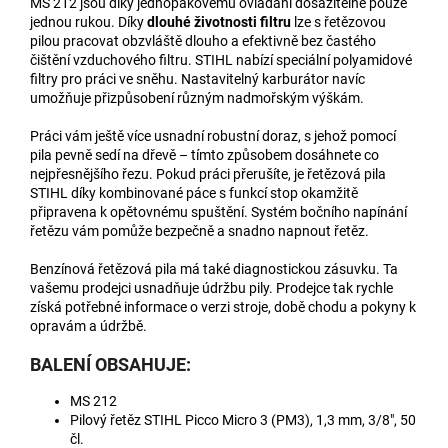
MS 212 jsou díky jednopákovému ovládání dosažitelné pouze
jednou rukou. Díky
dlouhé životnosti filtru
lze s řetězovou
pilou pracovat obzvláště dlouho a efektivně bez častého
čištění vzduchového filtru. STIHL nabízí speciální polyamidové
filtry pro práci ve sněhu. Nastavitelný karburátor navíc
umožňuje přizpůsobení různým nadmořským výškám.
Práci vám ještě více usnadní robustní doraz, s jehož pomocí
pila pevně sedí na dřevě – tímto způsobem dosáhnete co
nejpřesnějšího řezu. Pokud práci přerušíte, je řetězová pila
STIHL díky kombinované páce s funkcí stop okamžitě
připravena k opětovnému spuštění. Systém bočního napínání
řetězu vám pomůže bezpečně a snadno napnout řetěz.
Benzínová řetězová pila má také diagnostickou zásuvku. Ta
vašemu prodejci usnadňuje údržbu pily. Prodejce tak rychle
získá potřebné informace o verzi stroje, době chodu a pokyny k
opravám a údržbě.
BALENÍ OBSAHUJE:
MS 212
Pilový řetěz
STIHL Picco Micro 3 (PM3), 1,3 mm, 3/8", 50
čl.