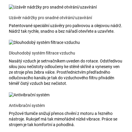
Uzávěr nádržky pro snadné otvírání/uzavírání
Patentované speciální uzávěry pro palivovou a olejovou nádrž.
Nádrž tak rychle, snadno a bez nářadí otevřete a uzavřete.
Dlouhodobý systém filtrace vzduchu
Nasátý vzduch je setrvačníkem uveden do rotace. Odstředivou
silou jsou nečistoty odloučeny ke stěně skříně a vyneseny ven
ze stroje přes žebra válce. Prostřednictvím předřadného
odlučovacího kanálu je tak do vzduchového filtru přiváděn
téměř čistý vzduch bez nečistot.
Antivibrační systém
Pryžové tlumiče snižují přenos chvění z motoru a řezného
nástroje. Rukojeť má tak mimořádně nízké vibrace. Práce se
strojem je tak komfortní a pohodlná.