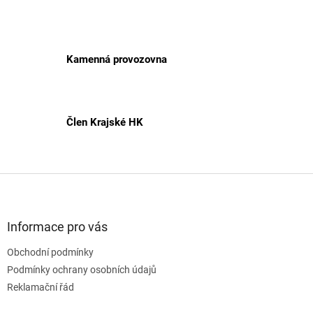
Kamenná provozovna
Člen Krajské HK
Z
á
p
a
Informace pro vás
t
Obchodní podmínky
í
Podmínky ochrany osobních údajů
Reklamační řád