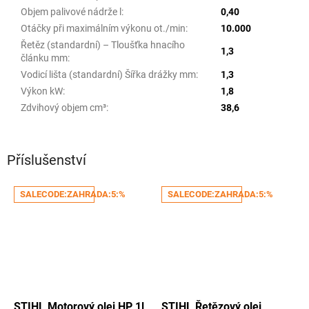
Objem palivové nádrže l
:
0,40
Otáčky při maximálním výkonu ot./min
:
10.000
Řetěz (standardní) – Tloušťka hnacího
1,3
článku mm
:
Vodicí lišta (standardní) Šířka drážky mm
:
1,3
Výkon kW
:
1,8
Zdvihový objem cm³
:
38,6
Příslušenství
SALECODE:ZAHRADA:5:%
SALECODE:ZAHRADA:5:%
STIHL Motorový olej HP 1l
STIHL Řetězový olej