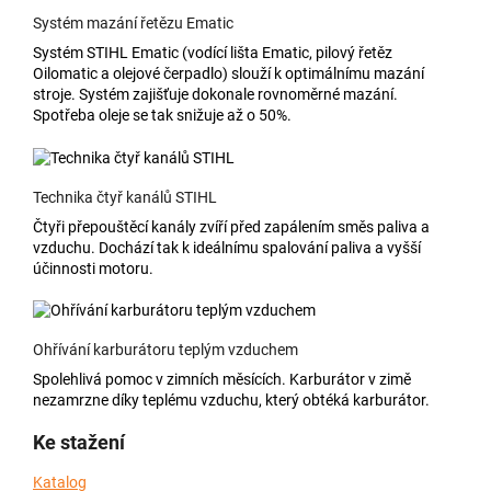
Systém mazání řetězu Ematic
Systém STIHL Ematic (vodící lišta Ematic, pilový řetěz
Oilomatic a olejové čerpadlo) slouží k optimálnímu mazání
stroje. Systém zajišťuje dokonale rovnoměrné mazání.
Spotřeba oleje se tak snižuje až o 50%.
Technika čtyř kanálů STIHL
Čtyři přepouštěcí kanály zvíří před zapálením směs paliva a
vzduchu. Dochází tak k ideálnímu spalování paliva a vyšší
účinnosti motoru.
Ohřívání karburátoru teplým vzduchem
Spolehlivá pomoc v zimních měsících. Karburátor v zimě
nezamrzne díky teplému vzduchu, který obtéká karburátor.
Ke stažení
Katalog