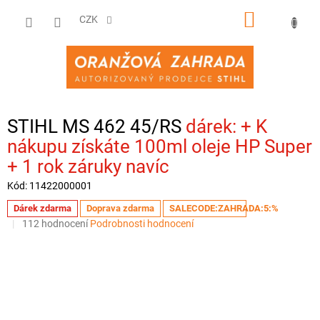
Přejít
NÁKUPNÍ
na
CZK
obsah
KOŠÍK
STIHL MS 462 45/RS
+ K
nákupu získáte 100ml oleje HP Super
+ 1 rok záruky navíc
Kód:
11422000001
Dárek zdarma
Doprava zdarma
SALECODE:ZAHRADA:5:%
Průměrné
112 hodnocení
Podrobnosti hodnocení
hodnocení
produktu
je
3,5
z
5
hvězdiček.