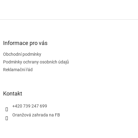
Z
á
p
a
Informace pro vás
t
Obchodní podmínky
í
Podmínky ochrany osobních údajů
Reklamační řád
Kontakt
+420 739 247 699
Oranžová zahrada na FB