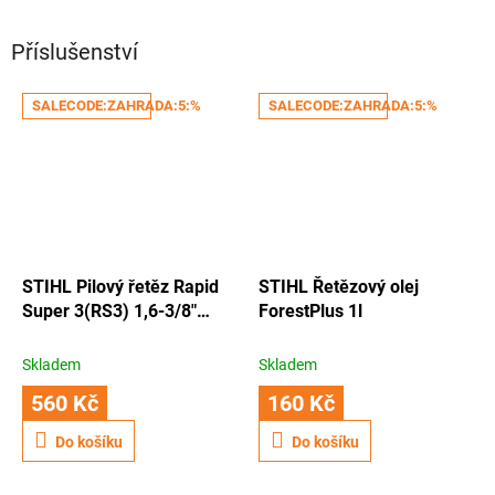
Příslušenství
SALECODE:ZAHRADA:5:%
SALECODE:ZAHRADA:5:%
STIHL Pilový řetěz Rapid
STIHL Řetězový olej
Super 3(RS3) 1,6-3/8"
ForestPlus 1l
66.čl
Skladem
Skladem
560 Kč
160 Kč
Do košíku
Do košíku