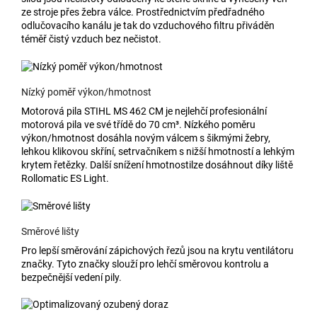
ze stroje přes žebra válce. Prostřednictvím předřadného
odlučovacího kanálu je tak do vzduchového filtru přiváděn
téměř čistý vzduch bez nečistot.
Nízký poměř výkon/hmotnost
Motorová pila STIHL MS 462 CM je nejlehčí profesionální
motorová pila ve své třídě do 70 cm³. Nízkého poměru
výkon/hmotnost dosáhla novým válcem s šikmými žebry,
lehkou klikovou skříní, setrvačníkem s nižší hmotností a lehkým
krytem řetězky. Další snížení hmotnostilze dosáhnout díky liště
Rollomatic ES Light.
Směrové lišty
Pro lepší směrování zápichových řezů jsou na krytu ventilátoru
značky. Tyto značky slouží pro lehčí směrovou kontrolu a
bezpečnější vedení pily.