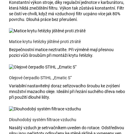
Konstantní výkon stroje, díky regulační jednotce v karburátoru,
která hlídá znečištění filtru. Výkon tak zůstává konstantní. Filtr
se čistí ve chvíli, když má vzduchový filtr ucpáno více jak 80%
povrchu. Dlouhá práce bez přerušení.
Matice krytu řetězky jištěné proti ztrátě
Bezpečnostní matice neztratíte. Při výměně mají přesnou
pozici vůči šroubům při montáži krytu řetězky.
Olejové čerpadlo STIHL „Ematic S“
Variabilní nastavitelný doraz seřizovacího šroubu ke zvýšení
množství mazacího oleje. Ideální při řezání suchého dřeva nebo
při použití dlouhé lišty.
Dlouhodobý systém filtrace vzduchu
Nasátý vzduch je setrvačníkem uveden do rotace. Odstředivou
silou jsou nečistoty odloučeny ke stěně skříně a vyneseny ven