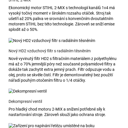
Ekonomický motor STIHL 2-MIX s technologií kanálů 1v4 má
vysoký točivý moment v širokém rozsahu otáček. Stroj tak
ušetří až 20% paliva ve srovnání s konvenčním dvoutaktním
motorem STIHL bez této technologie. Zároveň se sníží emise
splodit až o 50%.
Nový HD2 vzduchový filtr s radiálním těsněním
Nově vyvinutý filtr HD2 s filtračním materiálem z polyethylénu
má až o 70% jemnější póry než současné polyamidové filtry a
dokáže tak zachytit extra jemný prach. Filtr odpuzuje vodu a
olej, proto se skvěle čistí. Filtr je demontovatelný bez použití
nářadí pouhým otočením filtru o 1/4 otáčky.
Dekompresní ventil
Pro hladký chod motoru 2-MIX a snížení potřebné síly k
nastartování stroje. Zároveň slouží jako ochrana stroje.