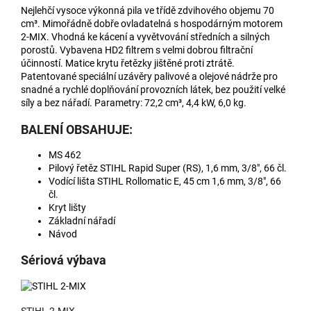
Nejlehčí vysoce výkonná pila ve třídě zdvihového objemu 70
cm³. Mimořádně dobře ovladatelná s hospodárným motorem
2-MIX. Vhodná ke kácení a vyvětvování středních a silných
porostů. Vybavena HD2 filtrem s velmi dobrou filtrační
účinností. Matice krytu řetězky jištěné proti ztrátě.
Patentované speciální uzávěry palivové a olejové nádrže pro
snadné a rychlé doplňování provozních látek, bez použití velké
síly a bez nářadí. Parametry: 72,2 cm³, 4,4 kW, 6,0 kg.
BALENÍ OBSAHUJE:
MS 462
Pilový řetěz
STIHL Rapid Super (RS), 1,6 mm, 3/8", 66 čl.
Vodící lišta
STIHL Rollomatic E, 45 cm 1,6 mm, 3/8", 66
čl.
Kryt lišty
Základní nářadí
Návod
Sériová výbava
STIHL 2-MIX