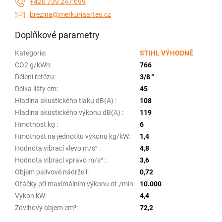
+420 739 247 699
brezina@merkuriaartes.cz
Doplňkové parametry
Kategorie
:
STIHL VÝHODNĚ
CO2 g/kWh
:
766
Dělení řetězu
:
3/8 "
Délka lišty cm
:
45
Hladina akustického tlaku dB(A)
:
108
Hladina akustického výkonu dB(A)
:
119
Hmotnost kg
:
6
Hmotnost na jednotku výkonu kg/kW
:
1,4
Hodnota vibrací vlevo m/s²
:
4,8
Hodnota vibrací vpravo m/s²
:
3,6
Objem palivové nádrže l
:
0,72
Otáčky při maximálním výkonu ot./min
:
10.000
Výkon kW
:
4,4
Zdvihový objem cm³
:
72,2