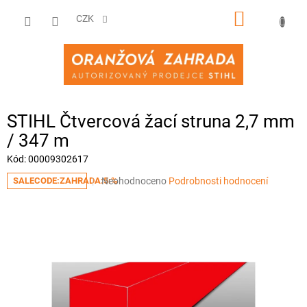
Přejít
NÁKUPNÍ
na
CZK
obsah
KOŠÍK
STIHL Čtvercová žací struna 2,7 mm
/ 347 m
Kód:
00009302617
Průměrné
Neohodnoceno
Podrobnosti hodnocení
SALECODE:ZAHRADA:5:%
hodnocení
produktu
je
0,0
z
5
hvězdiček.