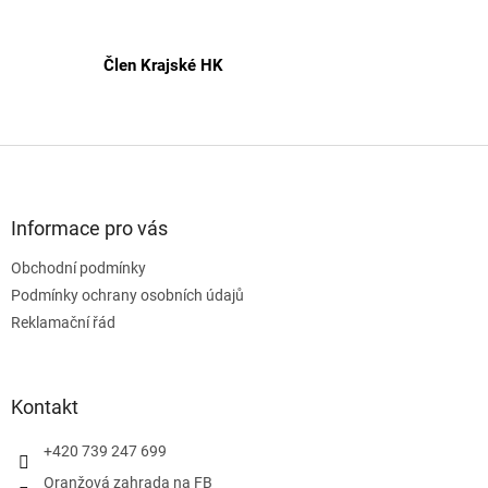
Člen Krajské HK
Z
á
p
a
Informace pro vás
t
Obchodní podmínky
í
Podmínky ochrany osobních údajů
Reklamační řád
Kontakt
+420 739 247 699
Oranžová zahrada na FB