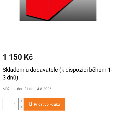
1 150 Kč
Měrná
Skladem u dodavatele (k dispozici během 1-
cena:
3 dnů)
Můžeme doručit do:
14.8.2026
Přidat do košíku