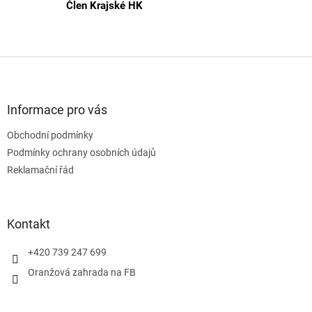
Člen Krajské HK
Z
á
p
a
Informace pro vás
t
Obchodní podmínky
í
Podmínky ochrany osobních údajů
Reklamační řád
Kontakt
+420 739 247 699
Oranžová zahrada na FB