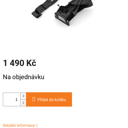
1 490 Kč
Měrná
Na objednávku
cena:
Přidat do košíku
Detailní informace