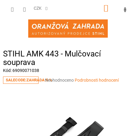
Přejít
NÁKUPNÍ
na
CZK
obsah
KOŠÍK
STIHL AMK 443 - Mulčovací
souprava
Kód:
69090071038
Průměrné
Neohodnoceno
Podrobnosti hodnocení
SALECODE:ZAHRADA:5:%
hodnocení
produktu
je
0,0
z
5
hvězdiček.