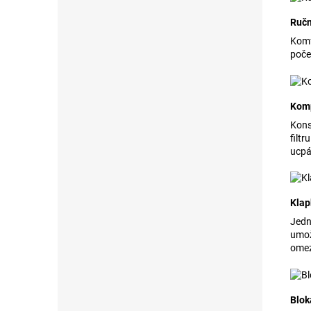
Ručn
Komf
poče
Kom
Kons
filtr
ucpá
Klap
Jedn
umož
omez
Blok