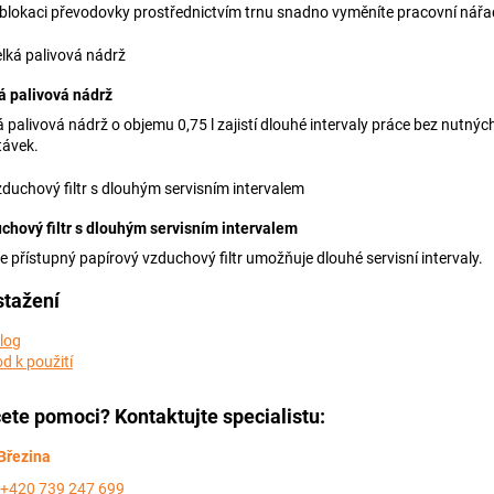
 blokaci převodovky prostřednictvím trnu snadno vyměníte pracovní nářa
á palivová nádrž
á palivová nádrž o objemu 0,75 l zajistí dlouhé intervaly práce bez nutnýc
távek.
chový filtr s dlouhým servisním intervalem
e přístupný papírový vzduchový filtr umožňuje dlouhé servisní intervaly.
stažení
log
d k použití
ete pomoci? Kontaktujte specialistu:
Březina
+420 739 247 699