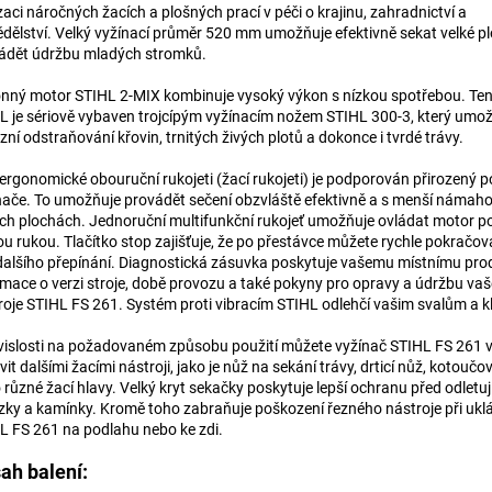
zaci náročných žacích a plošných prací v péči o krajinu, zahradnictví a
dělství. Velký vyžínací průměr 520 mm umožňuje efektivně sekat velké p
ádět údržbu mladých stromků.
nný motor STIHL 2-MIX kombinuje vysoký výkon s nízkou spotřebou. Ten
L je sériově vybaven trojcípým vyžínacím nožem STIHL 300-3, který umo
zní odstraňování křovin, trnitých živých plotů a dokonce i tvrdé trávy.
 ergonomické obouruční rukojeti (žací rukojeti) je podporován přirozený 
nače. To umožňuje provádět sečení obzvláště efektivně a s menší námahou
ích plochách. Jednoruční multifunkční rukojeť umožňuje ovládat motor p
ou rukou. Tlačítko stop zajišťuje, že po přestávce můžete rychle pokračova
dalšího přepínání. Diagnostická zásuvka poskytuje vašemu místnímu pro
rmace o verzi stroje, době provozu a také pokyny pro opravy a údržbu va
troje STIHL FS 261. Systém proti vibracím STIHL odlehčí vašim svalům a 
vislosti na požadovaném způsobu použití můžete vyžínač STIHL FS 261 vo
it dalšími žacími nástroji, jako je nůž na sekání trávy, drticí nůž, kotoučov
 různé žací hlavy. Velký kryt sekačky poskytuje lepší ochranu před odletuj
zky a kamínky. Kromě toho zabraňuje poškození řezného nástroje při ukl
L FS 261 na podlahu nebo ke zdi.
ah balení: