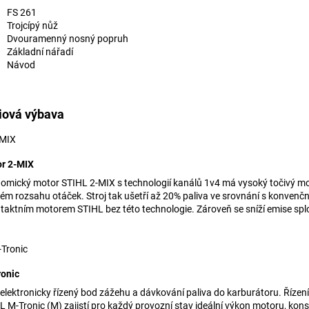
FS 261
Trojcípý nůž
Dvouramenný nosný popruh
Základní nářadí
Návod
iová výbava
r 2-MIX
omický motor STIHL 2-MIX s technologií kanálů 1v4 má vysoký točivý m
kém rozsahu otáček. Stroj tak ušetří až 20% paliva ve srovnání s konvenč
taktním motorem STIHL bez této technologie. Zároveň se sníží emise splo
onic
 elektronicky řízený bod zážehu a dávkování paliva do karburátoru. Řízen
L M-Tronic (M) zajistí pro každý provozní stav ideální výkon motoru, kons