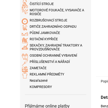
n
ČISTÍCÍ STROJE
e
MOTOROVÉ FOUKAČE, VYSAVAČE A
l
ROSIČE
ROZBRUŠOVACÍ STROJE
DRTIČE ZAHRADNÍHO ODPADU
PŮDNÍ JAMKOVAČE
ROTAČNÍ KYPŘIČE
SEKAČKY, ZAHRADNÍ TRAKTORY A
PROVZDUŠŇOVAČE
OSOBNÍ OCHRANNÉ VYBAVENÍ
PŘÍSLUŠENSTVÍ A NÁŘADÍ
ZAMETAČE
REKLAMNÍ PŘEDMĚTY
Nezařazené
Popi
KOMPRESORY
Det
Přijímáme online platby
Benz