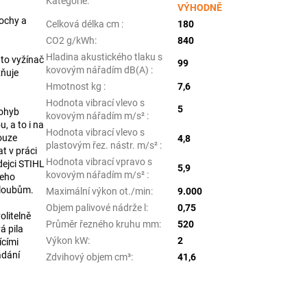
Kategorie
:
VÝHODNĚ
lochy a
Celková délka cm
:
180
CO2 g/kWh
:
840
Hladina akustického tlaku s
to vyžínač
99
kovovým nářadím dB(A)
:
žňuje
Hmotnost kg
:
7,6
Hodnota vibrací vlevo s
5
pohyb
kovovým nářadím m/s²
:
, a to i na
Hodnota vibrací vlevo s
ouze
4,8
plastovým řez. nástr. m/s²
:
t v práci
Hodnota vibrací vpravo s
dejci STIHL
5,9
kovovým nářadím m/s²
:
šeho
kloubům.
Maximální výkon ot./min
:
9.000
Objem palivové nádrže l
:
0,75
litelně
Průměr řezného kruhu mm
:
520
á pila
Výkon kW
:
2
ícími
ádání
Zdvihový objem ­cm³
:
41,6