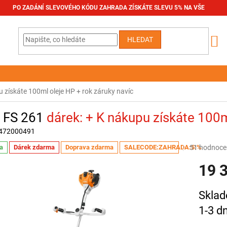
PO ZADÁNÍ SLEVOVÉHO KÓDU ZAHRADA ZÍSKÁTE SLEVU 5% NA VŠE
HLEDAT
 získáte 100ml oleje HP + rok záruky navíc
l FS 261
+ K nákupu získáte 100m
472000491
Průměrné
51 hodnoce
a
Dárek zdarma
Doprava zdarma
SALECODE:ZAHRADA:5:%
hodnocení
19 
produktu
je
3,6
Měrná
Sklad
z
cena:
5
1-3 d
hvězdiček.