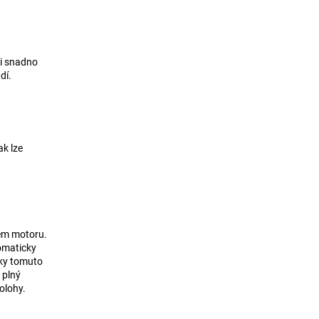
ji snadno
dí.
ak lze
tem motoru.
tomaticky
íky tomuto
 plný
olohy.