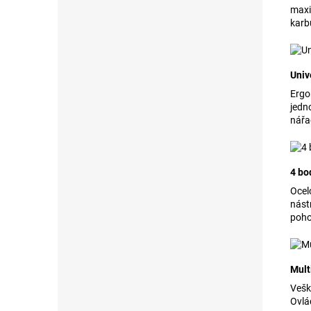
maxi
karb
Univ
Ergo
jedn
nářa
4 bo
Ocel
nást
poho
Mult
Vešk
Ovlá