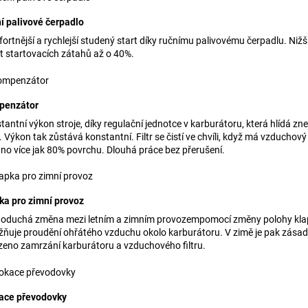
í palivové čerpadlo
ortnější a rychlejší studený start díky ručnímu palivovému čerpadlu. Nižš
t startovacích zátahů až o 40%.
penzátor
tantní výkon stroje, díky regulační jednotce v karburátoru, která hlídá zne
u. Výkon tak zůstává konstantní. Filtr se čistí ve chvíli, když má vzduchový f
no více jak 80% povrchu. Dlouhá práce bez přerušení.
ka pro zimní provoz
oduchá změna mezi letním a zimním provozempomocí změny polohy klap
ňuje proudění ohřátého vzduchu okolo karburátoru. V zimě je pak zása
eno zamrzání karburátoru a vzduchového filtru.
ace převodovky