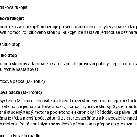
tková rukojeť
nomická žací rukojeť umožňuje při sečení přirozený pohyb vyžínače a lze 
avit pomocí roubíkového šroubu. Rukojeť lze nastavit jednoduše bez nářa
ítko Stop
ypnutí skočí ovládací páčka sama zpět do provozní polohy. Teplé nářadí t
u rychle nastartovat.
čová páčka (M-Tronic)
 systému M-Tronic nemusíte rozlišovat mezi studeným nebo teplým star
íváte pouze jednu startovací pozici, pomocí sytičové klapky. Systém au
zná studený/teplý motor a podle toho elektronicky řídí dodávku paliva. D
ému je třeba menší počet zátahů za startovací šňůru a k dispozici je ihned
n motoru. Po přidání plynu se sytičová páčka sama přepne do provozní p