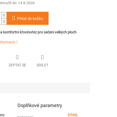
oručit do:
14.8.2026
Přidat do košíku
a komfortní křovinořez pro sečení velkých ploch
informace
ZEPTAT SE
SDÍLET
Doplňkové parametry
pro
STIHL