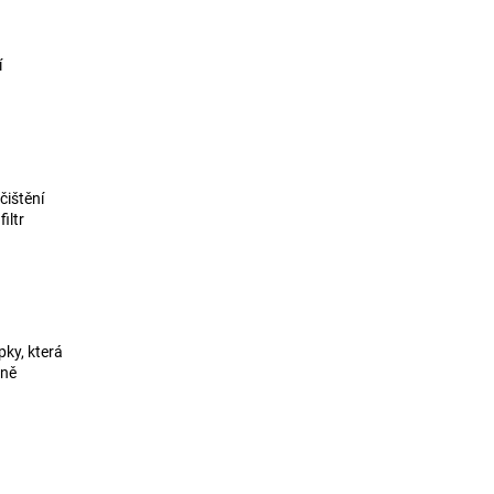
í
čištění
iltr
ky, která
dně