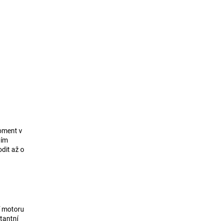
oment v
ním
dit až o
í motoru
tantní