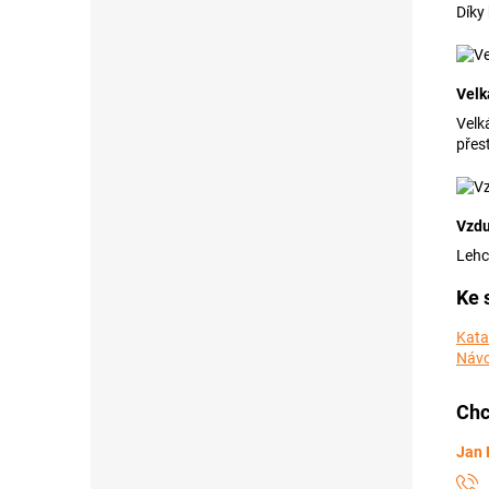
Díky
Velk
Velk
přes
Vzdu
Lehc
Ke 
Kata
Návo
Chc
Jan 