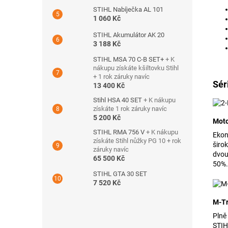
STIHL Nabíječka AL 101
1 060 Kč
STIHL Akumulátor AK 20
3 188 Kč
STIHL MSA 70 C-B SET+
+ K
nákupu získáte kšiltovku Stihl
+ 1 rok záruky navíc
Sér
13 400 Kč
Stihl HSA 40 SET
+ K nákupu
získáte 1 rok záruky navíc
5 200 Kč
Moto
STIHL RMA 756 V
+ K nákupu
Ekon
získáte Stihl nůžky PG 10 + rok
širo
záruky navíc
dvou
65 500 Kč
50%.
STIHL GTA 30 SET
7 520 Kč
M-Tr
Plně
STIH