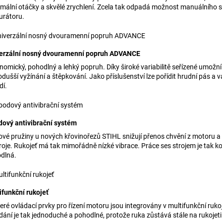
mální otáčky a skvělé zrychlení. Zcela tak odpadá možnost manuálního s
urátoru.
erzální nosný dvouramenní popruh ADVANCE
nomický, pohodlný a lehký popruh. Díky široké variabilitě seřízené umožní
odušší vyžínání a štěpkování. Jako příslušenství lze pořídit hrudní pás a 
dí.
dový antivibrační systém
ové pružiny u nových křovinořezů STIHL snižují přenos chvění z motoru a
roje. Rukojeť má tak mimořádně nízké vibrace. Práce ses strojem je tak k
dlná.
ifunkční rukojeť
eré ovládací prvky pro řízení motoru jsou integrovány v multifunkční rukoj
dání je tak jednoduché a pohodlné, protože ruka zůstává stále na rukojeti 