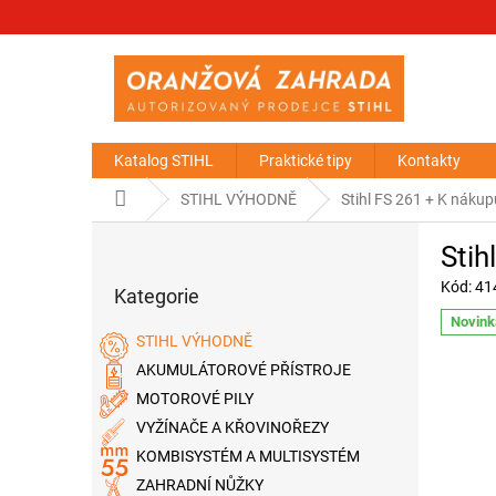
Přejít
na
obsah
Katalog STIHL
Praktické tipy
Kontakty
Domů
STIHL VÝHODNĚ
Stihl FS 261
+ K nákupu
P
Stih
o
Přeskočit
s
Kód:
41
Kategorie
kategorie
t
Novink
r
STIHL VÝHODNĚ
a
AKUMULÁTOROVÉ PŘÍSTROJE
n
MOTOROVÉ PILY
n
í
VYŽÍNAČE A KŘOVINOŘEZY
p
KOMBISYSTÉM A MULTISYSTÉM
a
ZAHRADNÍ NŮŽKY