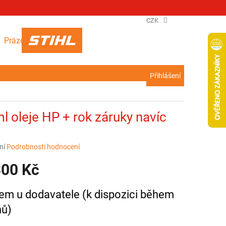
CZK
NÁKUPNÍ
Prázdný košík
KOŠÍK
Přihlášení
l oleje HP + rok záruky navíc
ní
Podrobnosti hodnocení
300 Kč
em u dodavatele (k dispozici během
nů)