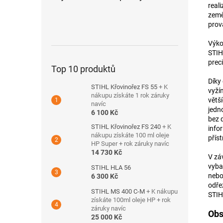
reali
země
prov
Výko
STIH
preci
Top 10 produktů
Díky
STIHL Křovinořez FS 55
+ K
vyží
nákupu získáte 1 rok záruky
větš
navíc
jedn
6 100 Kč
bez 
STIHL Křovinořez FS 240
+ K
info
nákupu získáte 100 ml oleje
přís
HP Super + rok záruky navíc
14 730 Kč
V zá
vybav
STIHL HLA 56
nebo
6 300 Kč
odře
STIHL MS 400 C-M
+ K nákupu
STIH
získáte 100ml oleje HP + rok
záruky navíc
Obs
25 000 Kč