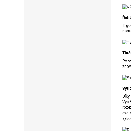
Řídí
Ergo
nast
Tlač
Po v
znov
Syti
Díky
Využ
roze
syst
výko