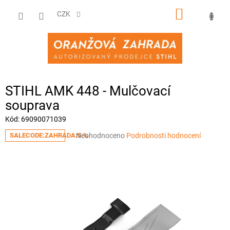
Přejít
NÁKUPNÍ
na
CZK
obsah
KOŠÍK
STIHL AMK 448 - Mulčovací
souprava
Kód:
69090071039
Průměrné
Neohodnoceno
Podrobnosti hodnocení
SALECODE:ZAHRADA:5:%
hodnocení
produktu
je
0,0
z
5
hvězdiček.