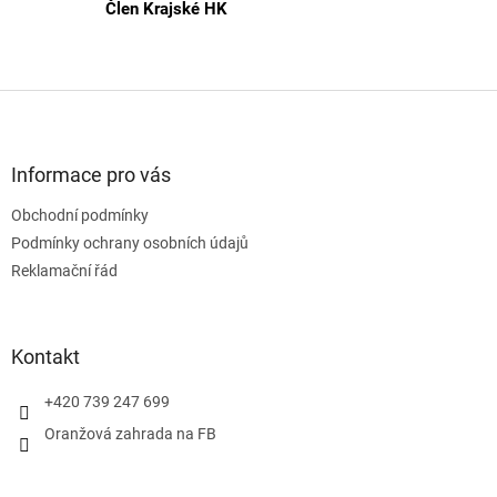
Člen Krajské HK
Z
á
p
a
Informace pro vás
t
Obchodní podmínky
í
Podmínky ochrany osobních údajů
Reklamační řád
Kontakt
+420 739 247 699
Oranžová zahrada na FB