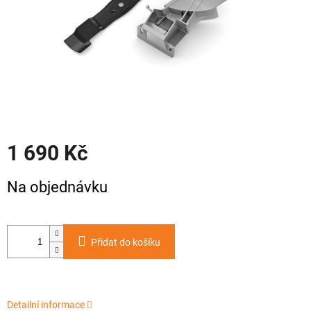
1 690 Kč
Měrná
Na objednávku
cena:
Přidat do košíku
Detailní informace