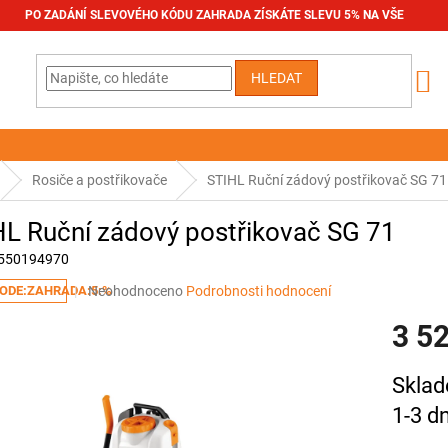
PO ZADÁNÍ SLEVOVÉHO KÓDU ZAHRADA ZÍSKÁTE SLEVU 5% NA VŠE
HLEDAT
Rosiče a postřikovače
STIHL Ruční zádový postřikovač SG 71
L Ruční zádový postřikovač SG 71
550194970
Průměrné
Neohodnoceno
Podrobnosti hodnocení
ODE:ZAHRADA:5:%
hodnocení
3 5
produktu
je
0,0
Měrná
Sklad
z
cena:
5
1-3 d
hvězdiček.