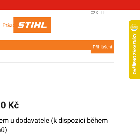
CZK
NÁKUPNÍ
Prázdný košík
KOŠÍK
Přihlášení
20 Kč
em u dodavatele (k dispozici během
nů)