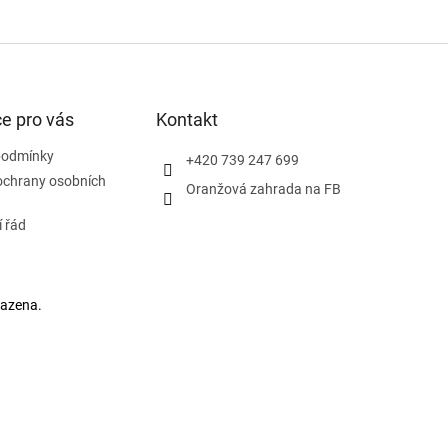
e pro vás
Kontakt
podmínky
+420 739 247 699
ochrany osobních
Oranžová zahrada na FB
 řád
razena.