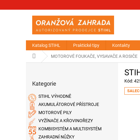
Přejít
na
obsah
Katalog STIHL
Praktické tipy
Kontakty
Domů
MOTOROVÉ FOUKAČE, VYSAVAČE A ROSIČE
P
STIH
o
Přeskočit
s
Kód:
42
Kategorie
kategorie
t
SALEC
r
STIHL VÝHODNĚ
a
AKUMULÁTOROVÉ PŘÍSTROJE
n
MOTOROVÉ PILY
n
í
VYŽÍNAČE A KŘOVINOŘEZY
p
KOMBISYSTÉM A MULTISYSTÉM
a
ZAHRADNÍ NŮŽKY