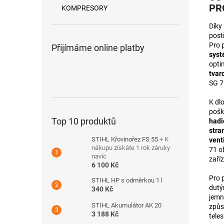
PR
KOMPRESORY
Díky
post
Pro 
Přijímáme online platby
syst
opti
tvar
SG 7
K dl
pošk
Top 10 produktů
hadi
stra
STIHL Křovinořez FS 55
+ K
venti
nákupu získáte 1 rok záruky
71 o
navíc
zaříz
6 100 Kč
Pro 
STIHL HP s odměrkou 1 l
dutý
340 Kč
jemn
STIHL Akumulátor AK 20
způs
3 188 Kč
tele