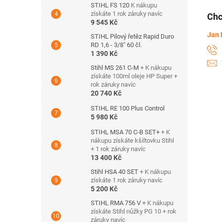
STIHL FS 120
K nákupu
získáte 1 rok záruky navíc
Chc
9 545 Kč
Jan 
STIHL Pilový řetěz Rapid Duro
RD 1,6 - 3/8" 60 čl.
1 390 Kč
Stihl MS 261 C-M
+ K nákupu
získáte 100ml oleje HP Super +
rok záruky navíc
20 740 Kč
STIHL RE 100 Plus Control
5 980 Kč
STIHL MSA 70 C-B SET+
+ K
nákupu získáte kšiltovku Stihl
+ 1 rok záruky navíc
13 400 Kč
Stihl HSA 40 SET
+ K nákupu
získáte 1 rok záruky navíc
5 200 Kč
STIHL RMA 756 V
+ K nákupu
získáte Stihl nůžky PG 10 + rok
záruky navíc