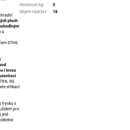
Hmotnost kg
:
5
Objem nádrže l
:
18
ahradní
kých ploch
.
pohodlným
h a
vačem STIHL
i
ývod
u i levou
uzavírací
STIHL SG
te stříkací
 trysku s
kuželem pro
 jiné
olitelné