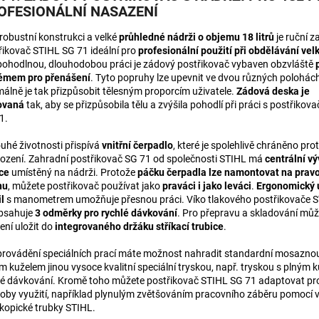
OFESIONÁLNÍ NASAZENÍ
 robustní konstrukci a velké
průhledné nádrži o objemu 18 litrů
je ruční z
řikovač STIHL SG 71 ideální pro
profesionální použití při obdělávání vel
pohodlnou, dlouhodobou práci je zádový postřikovač vybaven obzvláště
émem pro přenášení
. Tyto popruhy lze upevnit ve dvou různých polohác
málně je tak přizpůsobit tělesným proporcím uživatele.
Zádová deska je
ovaná
tak, aby se přizpůsobila tělu a zvýšila pohodlí při práci s postřiko
1.
ouhé životnosti přispívá
vnitřní čerpadlo
, které je spolehlivě chráněno prot
ození. Zahradní postřikovač SG 71 od společnosti STIHL má
centrální v
ce
umístěný na nádrži. Protože
páčku čerpadla lze namontovat na pravo
nu
, můžete postřikovač používat jako
praváci i jako leváci
.
Ergonomický 
l
s manometrem umožňuje přesnou práci. Víko tlakového postřikovače 
bsahuje
3 odměrky pro rychlé dávkování
. Pro přepravu a skladování může
ení uložit do
integrovaného držáku stříkací trubice
.
provádění speciálních prací máte možnost nahradit standardní mosaznou
m kuželem jinou vysoce kvalitní speciální tryskou, např. tryskou s plným 
é dávkování. Kromě toho můžete postřikovač STIHL SG 71 adaptovat pro
oby využití, například plynulým zvětšováním pracovního záběru pomocí v
skopické trubky STIHL.