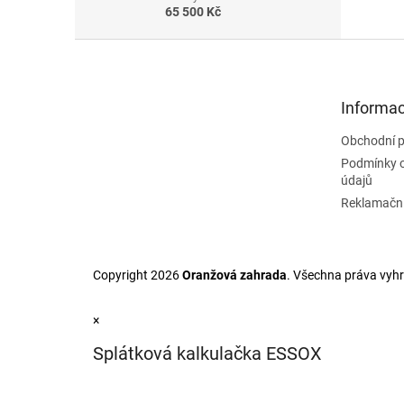
65 500 Kč
Z
á
p
a
Informac
t
Obchodní 
í
Podmínky 
údajů
Reklamační
Copyright 2026
Oranžová zahrada
. Všechna práva vyh
×
Splátková kalkulačka ESSOX