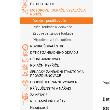
n
ČISTÍCÍ STROJE
e
MOTOROVÉ FOUKAČE, VYSAVAČE A
l
ROSIČE
Rosiče a postřikovače
Ruční foukače a vysavače
Zádové benzínové foukače
Příslušenství k foukačům
ROZBRUŠOVACÍ STROJE
DRTIČE ZAHRADNÍHO ODPADU
PŮDNÍ JAMKOVAČE
ROTAČNÍ KYPŘIČE
SEKAČKY, ZAHRADNÍ TRAKTORY A
PROVZDUŠŇOVAČE
OSOBNÍ OCHRANNÉ VYBAVENÍ
Popi
PŘÍSLUŠENSTVÍ A NÁŘADÍ
ZAMETAČE
Det
REKLAMNÍ PŘEDMĚTY
SG
Nezařazené