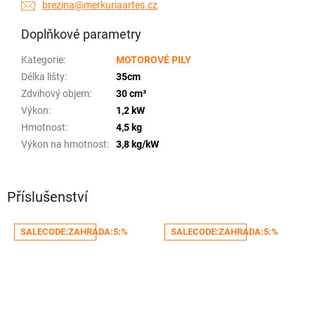
brezina@merkuriaartes.cz
Doplňkové parametry
Kategorie
:
MOTOROVÉ PILY
Délka lišty
:
35cm
Zdvihový objem
:
30 cm³
Výkon
:
1,2 kW
Hmotnost
:
4,5 kg
Výkon na hmotnost
:
3,8 kg/kW
Příslušenství
SALECODE:ZAHRADA:5:%
SALECODE:ZAHRADA:5:%