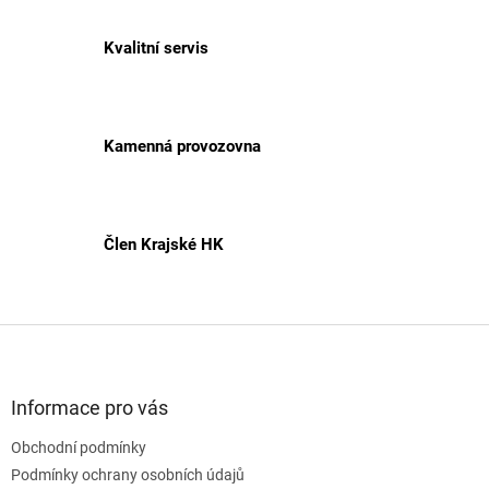
Kvalitní servis
Kamenná provozovna
Člen Krajské HK
Z
á
p
a
Informace pro vás
t
Obchodní podmínky
í
Podmínky ochrany osobních údajů