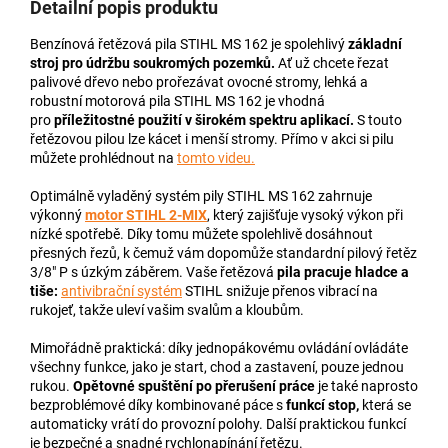
Detailní popis produktu
Benzínová řetězová pila STIHL MS 162 je spolehlivý
základní
stroj pro údržbu soukromých pozemků.
Ať už chcete řezat
palivové dřevo nebo prořezávat ovocné stromy, lehká a
robustní motorová pila STIHL MS 162 je vhodná
pro
příležitostné použití v širokém spektru aplikací.
S touto
řetězovou pilou lze kácet i menší stromy. Přímo v akci si pilu
můžete prohlédnout na
tomto videu.
Optimálně vyladěný systém pily STIHL MS 162 zahrnuje
výkonný
motor STIHL 2-MIX
, který zajišťuje vysoký výkon při
nízké spotřebě. Díky tomu můžete spolehlivě dosáhnout
přesných řezů, k čemuž vám dopomůže standardní
pilový řetěz
3/8" P
s úzkým záběrem. Vaše řetězová
pila pracuje hladce a
tiše:
antivibrační systém
STIHL snižuje přenos vibrací na
rukojeť, takže uleví vašim svalům a kloubům.
Mimořádně praktická: díky jednopákovému ovládání ovládáte
všechny funkce, jako je start, chod a zastavení, pouze jednou
rukou.
Opětovné spuštění po přerušení práce
je také naprosto
bezproblémové díky kombinované páce s
funkcí stop,
která se
automaticky vrátí do provozní polohy. Další praktickou funkcí
je bezpečné a snadné rychlonapínání řetězu.