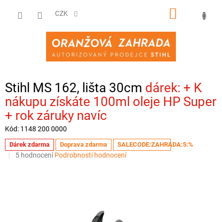
Přejít
NÁKUPNÍ
na
CZK
obsah
KOŠÍK
Stihl MS 162, lišta 30cm
+ K
nákupu získáte 100ml oleje HP Super
+ rok záruky navíc
Kód:
1148 200 0000
Dárek zdarma
Doprava zdarma
SALECODE:ZAHRADA:5:%
Průměrné
5 hodnocení
Podrobnosti hodnocení
hodnocení
produktu
je
4,8
z
5
hvězdiček.