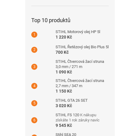
Top 10 produktů
STIHL Motorový olej HP 5l
1 220 Kč
STIHL Řetězový olej Bio Plus 5l
700 Kč
STIHL Čtvercová žací struna
3,0 mm / 271 m
1 090 Kč
STIHL Čtvercová žací struna
2,7 mm / 347 m
1 150 Kč
STIHL GTA 26 SET
3 020 Kč
STIHL FS 120
K nákupu
získáte 1 rok záruky navíc
9 545 Kč
Stihl SEA 20