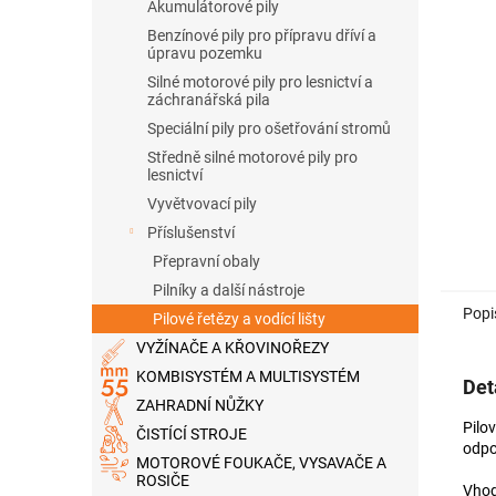
n
Akumulátorové pily
e
Benzínové pily pro přípravu dříví a
l
úpravu pozemku
Silné motorové pily pro lesnictví a
záchranářská pila
Speciální pily pro ošetřování stromů
Středně silné motorové pily pro
lesnictví
Vyvětvovací pily
Příslušenství
Přepravní obaly
Pilníky a další nástroje
Popi
Pilové řetězy a vodící lišty
VYŽÍNAČE A KŘOVINOŘEZY
KOMBISYSTÉM A MULTISYSTÉM
Det
ZAHRADNÍ NŮŽKY
Pilo
ČISTÍCÍ STROJE
odpo
MOTOROVÉ FOUKAČE, VYSAVAČE A
ROSIČE
Vhod