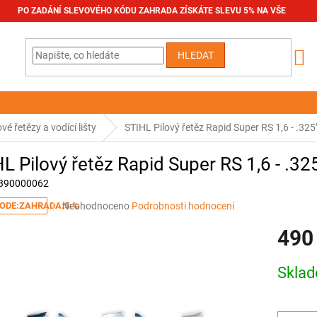
PO ZADÁNÍ SLEVOVÉHO KÓDU ZAHRADA ZÍSKÁTE SLEVU 5% NA VŠE
HLEDAT
ové řetězy a vodící lišty
STIHL Pilový řetěz Rapid Super RS 1,6 - .325"
L Pilový řetěz Rapid Super RS 1,6 - .325
390000062
Průměrné
Neohodnoceno
Podrobnosti hodnocení
ODE:ZAHRADA:5:%
hodnocení
490
produktu
je
0,0
Měrná
Skla
z
cena:
5
hvězdiček.