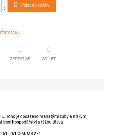
Přidat do košíku
informace
ZEPTAT SE
SDÍLET
TIHL. Toho je dosaženo hranatými zuby a nízkým
ní lesní hospodářství a těžbu dřeva
S 261, 261 C-M, MS 271