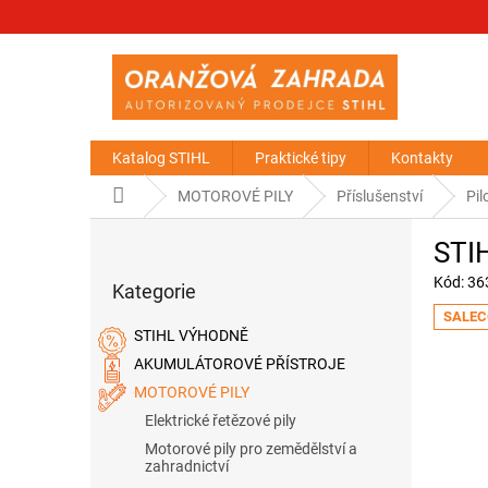
Přejít
na
obsah
Katalog STIHL
Praktické tipy
Kontakty
Domů
MOTOROVÉ PILY
Příslušenství
Pil
P
STIH
o
Přeskočit
s
Kód:
36
Kategorie
kategorie
t
SALEC
r
STIHL VÝHODNĚ
a
AKUMULÁTOROVÉ PŘÍSTROJE
n
MOTOROVÉ PILY
n
í
Elektrické řetězové pily
p
Motorové pily pro zemědělství a
a
zahradnictví