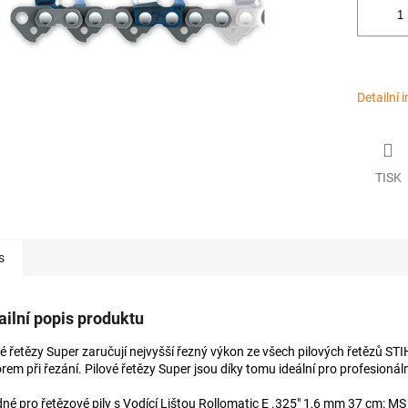
Detailní 
TISK
s
ailní popis produktu
vé řetězy Super zaručují nejvyšší řezný výkon ze všech pilových řetězů S
rem při řezání. Pilové řetězy Super jsou díky tomu ideální pro profesionál
né pro řetězové pily s Vodící Lištou Rollomatic E .325" 1,6 mm 37 cm: M