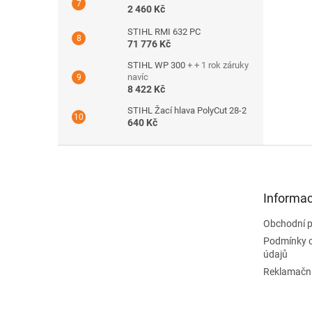
2 460 Kč
STIHL RMI 632 PC
71 776 Kč
STIHL WP 300
+ + 1 rok záruky
navíc
8 422 Kč
STIHL Žací hlava PolyCut 28-2
640 Kč
Z
á
p
a
Informac
t
Obchodní 
í
Podmínky 
údajů
Reklamační