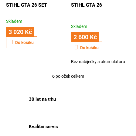
STIHL GTA 26 SET
STIHL GTA 26
Skladem
Průměrné
Skladem
hodnocení
3 020 Kč
produktu
2 600 Kč
je
Do košíku
3,3
Do košíku
z
5
Bez nabíječky a akumulátoru
hvězdiček.
6
položek celkem
O
v
l
á
30 let na trhu
d
a
c
í
p
Kvalitní servis
r