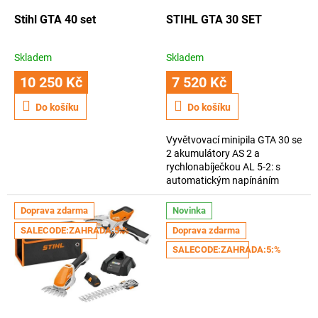
o
d
Stihl GTA 40 set
STIHL GTA 30 SET
u
k
Skladem
Skladem
Průměrné
Průměrné
t
hodnocení
hodnocení
10 250 Kč
7 520 Kč
ů
produktu
produktu
je
je
Do košíku
Do košíku
3,6
4,0
z
z
Vyvětvovací minipila GTA 30 se
5
5
2 akumulátory AS 2 a
hvězdiček.
hvězdiček.
rychlonabíječkou AL 5-2: s
automatickým napínáním
řetězu – pro náročné domácí
použití
Doprava zdarma
Novinka
SALECODE:ZAHRADA:5:%
Doprava zdarma
SALECODE:ZAHRADA:5:%