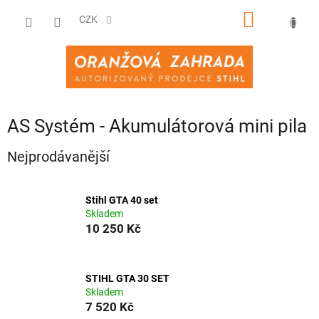
Přejít
NÁKUPNÍ
na
CZK
obsah
KOŠÍK
AS Systém - Akumulátorová mini pila
Nejprodávanější
Stihl GTA 40 set
Skladem
10 250 Kč
STIHL GTA 30 SET
Skladem
7 520 Kč