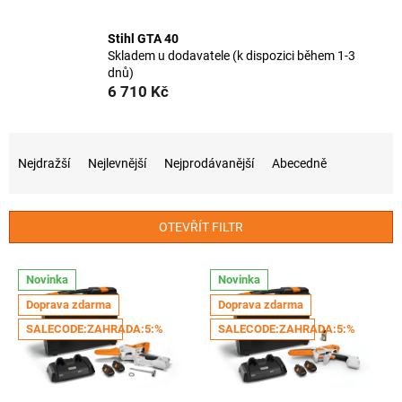
Stihl GTA 40
Skladem u dodavatele (k dispozici během 1-3
dnů)
6 710 Kč
Ř
a
Nejdražší
Nejlevnější
Nejprodávanější
Abecedně
z
e
n
OTEVŘÍT FILTR
í
p
V
r
Novinka
Novinka
ý
o
Doprava zdarma
Doprava zdarma
p
d
i
SALECODE:ZAHRADA:5:%
SALECODE:ZAHRADA:5:%
u
s
k
p
t
r
ů