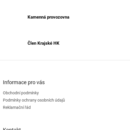
v
k
y
v
Kamenná provozovna
ý
p
i
s
Člen Krajské HK
u
Z
á
p
a
Informace pro vás
t
Obchodní podmínky
í
Podmínky ochrany osobních údajů
Reklamační řád
Kontakt