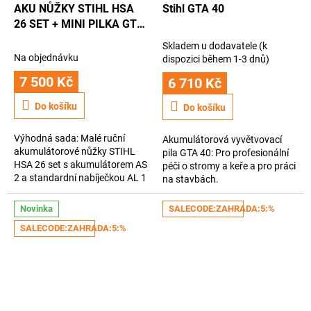
AKU NŮŽKY STIHL HSA
Stihl GTA 40
26 SET + MINI PILKA GTA
26 SET
Skladem u dodavatele (k
Průměrné
Na objednávku
dispozici během 1-3 dnů)
hodnocení
7 500 Kč
produktu
6 710 Kč
je
Do košíku
3,5
Do košíku
z
5
Výhodná sada: Malé ruční
Akumulátorová vyvětvovací
hvězdiček.
akumulátorové nůžky STIHL
pila GTA 40: Pro profesionální
HSA 26 set s akumulátorem AS
péči o stromy a keře a pro práci
2 a standardní nabíječkou AL 1
na stavbách.
+ AKU pilka STIHL GTA 26 s
akumulátorek AS2 a
Novinka
SALECODE:ZAHRADA:5:%
nabíječkou AL 1
SALECODE:ZAHRADA:5:%