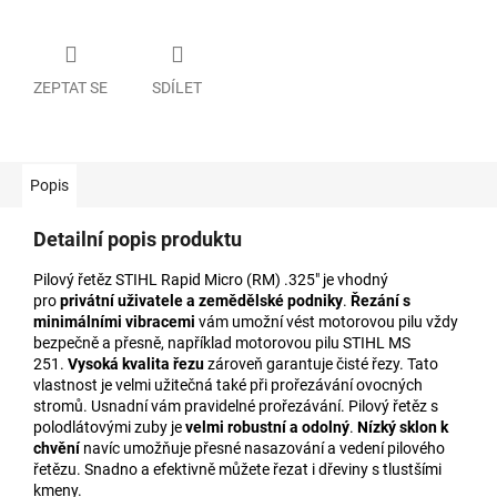
ZEPTAT SE
SDÍLET
Popis
Detailní popis produktu
Pilový řetěz STIHL Rapid Micro (RM) .325" je vhodný
pro
privátní uživatele a zemědělské podniky
.
Řezání s
minimálními vibracemi
vám umožní vést motorovou pilu vždy
bezpečně a přesně, například motorovou pilu STIHL MS
251.
Vysoká kvalita řezu
zároveň garantuje čisté řezy. Tato
vlastnost je velmi užitečná také při prořezávání ovocných
stromů. Usnadní vám pravidelné prořezávání. Pilový řetěz s
polodlátovými zuby je
velmi robustní a odolný
.
Nízký sklon k
chvění
navíc umožňuje přesné nasazování a vedení pilového
řetězu. Snadno a efektivně můžete řezat i dřeviny s tlustšími
kmeny.