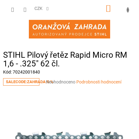
Přejít
NÁKUPNÍ
na
CZK
obsah
KOŠÍK
STIHL Pilový řetěz Rapid Micro RM
1,6 - .325" 62 čl.
Kód:
70242001840
Průměrné
Neohodnoceno
Podrobnosti hodnocení
SALECODE:ZAHRADA:5:%
hodnocení
produktu
je
0,0
z
5
hvězdiček.