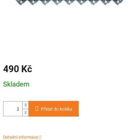
490 Kč
Měrná
Skladem
cena:
Přidat do košíku
Detailní informace