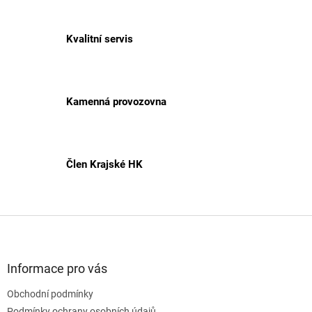
Kvalitní servis
Kamenná provozovna
Člen Krajské HK
Z
á
p
a
Informace pro vás
t
Obchodní podmínky
í
Podmínky ochrany osobních údajů