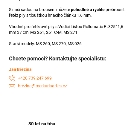
S naší sadou na broušení můžete
pohodlně a rychle
přebrousit
řetěz pily s tloušťkou hnacího článku 1,6 mm.
Vhodné pro řetězové pily s Vodící Lištou Rollomatic E .325" 1,6
mm 37 cm: MS 261, 261 C-M, MS 271
Starší modely: MS 260, MS 270, MS 026
Chcete pomoci? Kontaktujte specialistu:
Jan Březina
+420 739 247 699
brezina@merkuriaartes.cz
30 let na trhu