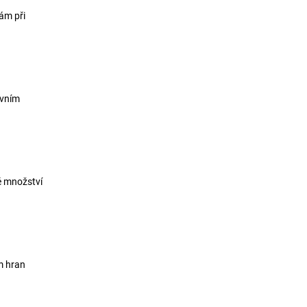
ám při
ivním
é množství
em hran