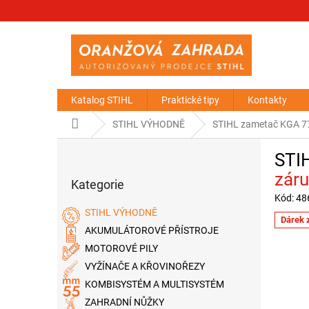
Přejít
na
obsah
Katalog STIHL
Praktické tipy
Kontakty
Domů
STIHL VÝHODNĚ
STIHL zametač KGA 
P
STI
o
Přeskočit
s
záru
Kategorie
kategorie
t
Kód:
48
r
STIHL VÝHODNĚ
a
Dárek 
AKUMULÁTOROVÉ PŘÍSTROJE
n
MOTOROVÉ PILY
n
í
VYŽÍNAČE A KŘOVINOŘEZY
p
KOMBISYSTÉM A MULTISYSTÉM
a
ZAHRADNÍ NŮŽKY