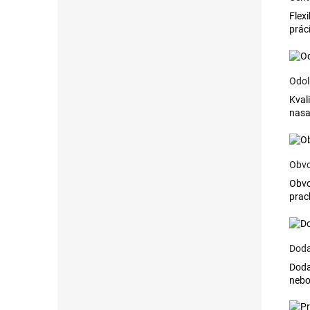
Flex
prác
Odol
Kval
nasa
Obvo
Obvo
prac
Doda
Doda
nebo