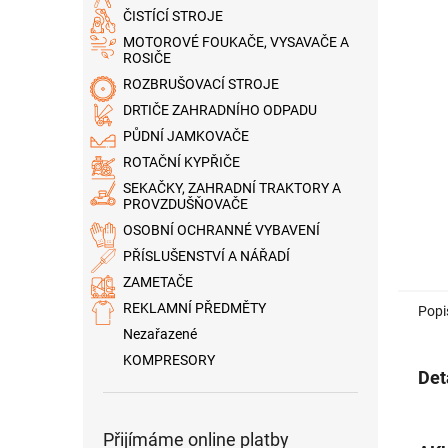
n
ČISTÍCÍ STROJE
e
MOTOROVÉ FOUKAČE, VYSAVAČE A
l
ROSIČE
ROZBRUŠOVACÍ STROJE
DRTIČE ZAHRADNÍHO ODPADU
PŮDNÍ JAMKOVAČE
ROTAČNÍ KYPŘIČE
SEKAČKY, ZAHRADNÍ TRAKTORY A
PROVZDUŠŇOVAČE
OSOBNÍ OCHRANNÉ VYBAVENÍ
PŘÍSLUŠENSTVÍ A NÁŘADÍ
ZAMETAČE
REKLAMNÍ PŘEDMĚTY
Popi
Nezařazené
KOMPRESORY
Det
Přijímáme online platby