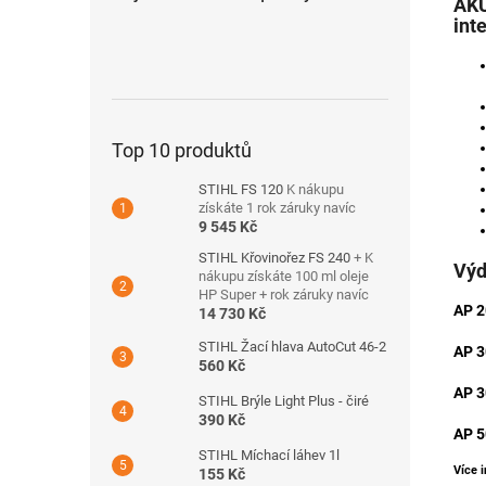
AKU
inte
Top 10 produktů
STIHL FS 120
K nákupu
získáte 1 rok záruky navíc
9 545 Kč
STIHL Křovinořez FS 240
+ K
Výd
nákupu získáte 100 ml oleje
HP Super + rok záruky navíc
AP 2
14 730 Kč
STIHL Žací hlava AutoCut 46-2
AP 3
560 Kč
AP 3
STIHL Brýle Light Plus - čiré
390 Kč
AP 5
STIHL Míchací láhev 1l
Více 
155 Kč