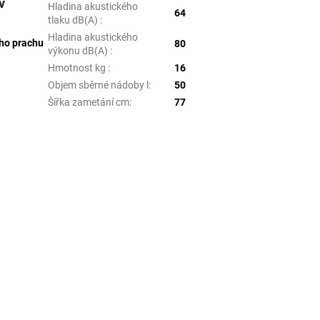
v
Hladina akustického
64
tlaku dB(A)
:
Hladina akustického
ého prachu
80
výkonu dB(A)
:
Hmotnost kg
:
16
Objem sběrné nádoby l
:
50
Šířka zametání cm
:
77
.