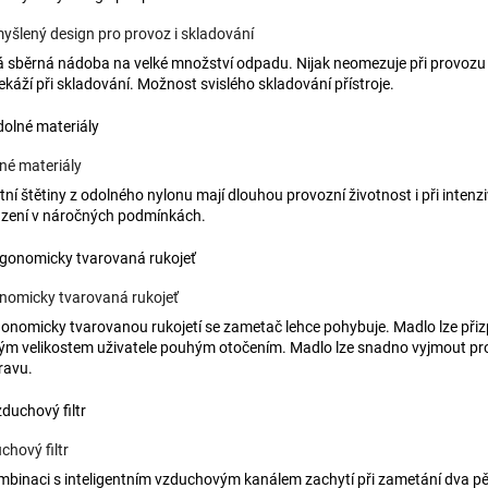
yšlený design pro provoz i skladování
á sběrná nádoba na velké množství odpadu. Nijak neomezuje při provozu
ekáží při skladování. Možnost svislého skladování přístroje.
né materiály
itní štětiny z odolného nylonu mají dlouhou provozní životnost i při intenz
zení v náročných podmínkách.
nomicky tvarovaná rukojeť
gonomicky tvarovanou rukojetí se zametač lehce pohybuje. Madlo lze při
ým velikostem uživatele pouhým otočením. Madlo lze snadno vyjmout pro
ravu.
chový filtr
mbinaci s inteligentním vzduchovým kanálem zachytí při zametání dva p