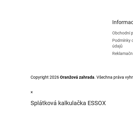
Z
á
p
a
Informac
t
Obchodní 
í
Podmínky 
údajů
Reklamační
Copyright 2026
Oranžová zahrada
. Všechna práva vyh
×
Splátková kalkulačka ESSOX