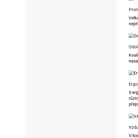
Prom
Velk
nepř
Odol
Kval
nasa
Ergo
S er
různ
přep
Vzdu
V ko