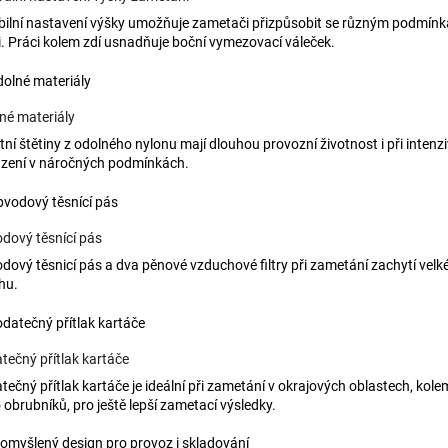
ibilní nastavení výšky umožňuje zametači přizpůsobit se různým podmínk
i. Práci kolem zdí usnadňuje boční vymezovací váleček.
né materiály
itní štětiny z odolného nylonu mají dlouhou provozní životnost i při intenz
zení v náročných podmínkách.
dový těsnící pás
dový těsnicí pás a dva pěnové vzduchové filtry při zametání zachytí velk
hu.
tečný přítlak kartáče
tečný přítlak kartáče je ideální při zametání v okrajových oblastech, kol
 obrubníků, pro ještě lepší zametací výsledky.