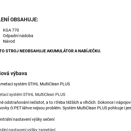
LENÍ OBSAHUJE:
KGA 770
Odpadní nádoba
Návod
TO STROJ NEOBSAHUJE AKUMULÁTOR A NABÍJEČKU.
iová výbava
tací systém STIHL MultiClean PLUS
né odstraňování nečistot, a to i třeba těžších a vlhčích. Dokonce i nápojov
hovky či PET láhve nejsou problém. Systém MultiClean PLUS pohlcuje i je
rální nastavení výšky zametání