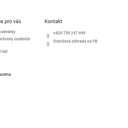
e pro vás
Kontakt
podmínky
+420 739 247 699
ochrany osobních
Oranžová zahrada na FB
 řád
razena.