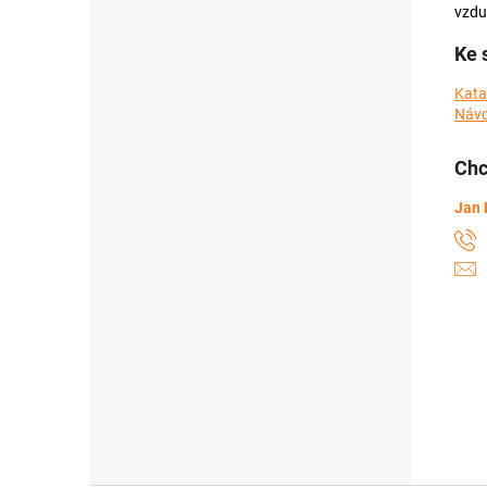
vzduc
Ke 
Kata
Návo
Chc
Jan 