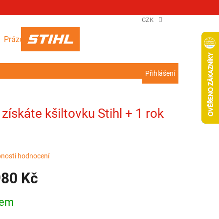
CZK
NÁKUPNÍ
Prázdný košík
KOŠÍK
Přihlášení
získáte kšiltovku Stihl + 1 rok
nosti hodnocení
980 Kč
dem