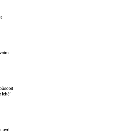
 a
ivním
způsobit
 lehčí
ěnové