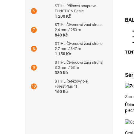
STIHL Přilbová souprava
FUNCTION Basic
1 200 Kč
BA
STIHL Čtvercová žací struna
2,4 mm / 253 m
840 Kč
STIHL Čtvercová žací struna
2,7 mm / 347 m
TEN
1 150 Kč
STIHL Čtvercová žací struna
3,0 mm / 53 m
330 Kč
Sér
STIHL Řetězový olej
ForestPlus 1l
160 Kč
Zame
Účin
plec
Cent