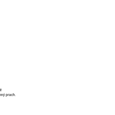
é
mný prach.