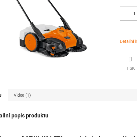
hvězdiček.
Detailní 
TISK
s
Videa (1)
ailní popis produktu