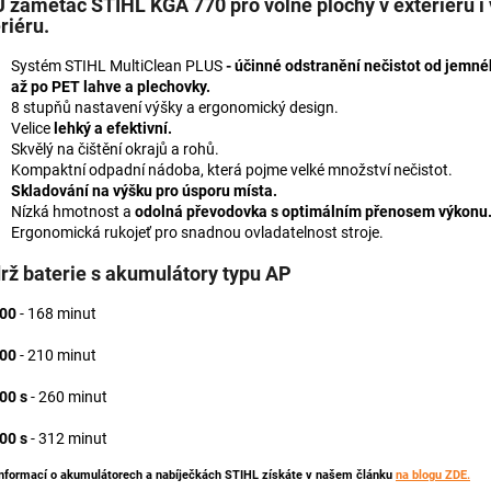
 zametač STIHL KGA 770
pro volné plochy v exteriéru i 
riéru.
Systém STIHL MultiClean PLUS
- účinné odstranění nečistot od jemn
až po PET lahve a plechovky.
8 stupňů nastavení výšky a
ergonomický design.
Velice
lehký a efektivní.
Skvělý na čištění okrajů a rohů.
Kompaktní odpadní nádoba, která pojme velké množství nečistot.
Skladování na výšku pro úsporu místa.
Nízká hmotnost a
odolná převodovka s optimálním přenosem výkonu
Ergonomická rukojeť pro snadnou ovladatelnost stroje.
rž baterie s akumulátory typu AP
00
- 168 minut
00
- 210 minut
00 s
- 260 minut
00 s
- 312 minut
informací o akumulátorech a nabíječkách STIHL získáte v našem článku
na blogu ZDE.