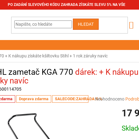
PO ZADÁNÍ SLEVOVÉHO KÓDU ZAHRADA ZÍSKÁTE SLEVU 5% NA VŠE
HLEDAT
770
+ K nákupu získáte kšiltovku Stihl + 1 rok záruky navíc
HL zametač KGA 770
+ K nákupu 
ky navíc
600114705
Průměrné
Neohodnoceno
Podrob
zdarma
Doprava zdarma
SALECODE:ZAHRADA:5:%
hodnocení
17 
produktu
je
0,0
Měrná
Skla
z
cena:
5