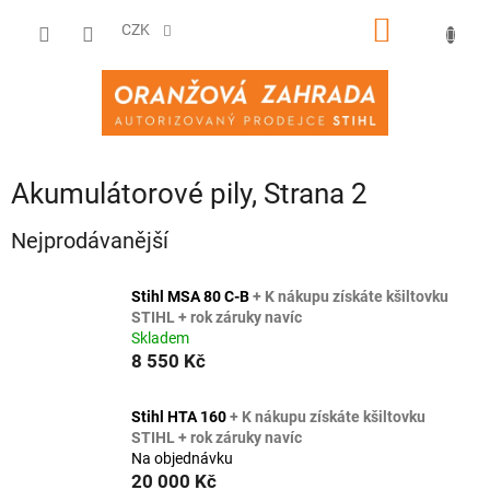
Přejít
NÁKUPNÍ
na
CZK
obsah
KOŠÍK
Akumulátorové pily
, Strana 2
Nejprodávanější
Stihl MSA 80 C-B
+ K nákupu získáte kšiltovku
STIHL + rok záruky navíc
Skladem
8 550 Kč
Stihl HTA 160
+ K nákupu získáte kšiltovku
STIHL + rok záruky navíc
Na objednávku
20 000 Kč