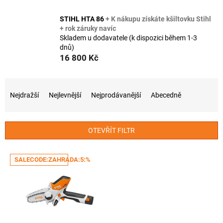
STIHL HTA 86
+ K nákupu získáte kšiltovku Stihl
+ rok záruky navíc
Skladem u dodavatele (k dispozici během 1-3
dnů)
16 800 Kč
Ř
a
Nejdražší
Nejlevnější
Nejprodávanější
Abecedně
z
e
n
OTEVŘÍT FILTR
í
p
V
r
SALECODE:ZAHRADA:5:%
ý
o
p
d
i
u
s
k
p
t
r