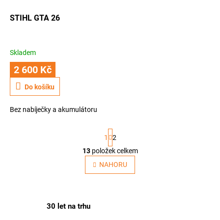
ů
o
d
STIHL GTA 26
u
k
t
Skladem
ů
2 600 Kč
Do košíku
Bez nabíječky a akumulátoru
S
1
2
t
r
13
položek celkem
O
á
v
NAHORU
n
l
k
o
á
v
d
á
a
30 let na trhu
n
c
í