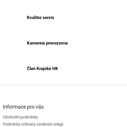
í
p
r
v
Kvalitní servis
k
y
v
ý
p
Kamenná provozovna
i
s
u
Člen Krajské HK
Z
á
p
a
Informace pro vás
t
Obchodní podmínky
í
Podmínky ochrany osobních údajů