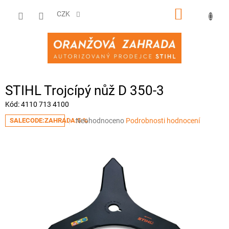
Přejít
NÁKUPNÍ
na
CZK
obsah
KOŠÍK
STIHL Trojcípý nůž D 350-3
Kód:
4110 713 4100
Průměrné
Neohodnoceno
Podrobnosti hodnocení
SALECODE:ZAHRADA:5:%
hodnocení
produktu
je
0,0
z
5
hvězdiček.