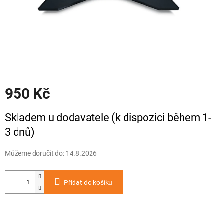
950 Kč
Měrná
Skladem u dodavatele (k dispozici během 1-
cena:
3 dnů)
Můžeme doručit do:
14.8.2026
Přidat do košíku