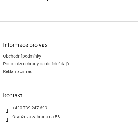
Z
á
p
a
Informace pro vás
t
Obchodní podmínky
í
Podmínky ochrany osobních údajů
Reklamační řád
Kontakt
+420 739 247 699
Oranžová zahrada na FB