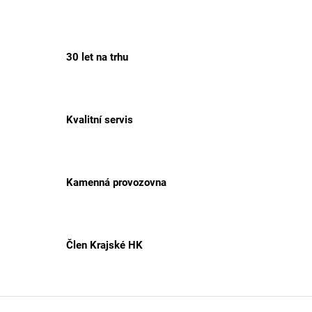
30 let na trhu
Kvalitní servis
Kamenná provozovna
Člen Krajské HK
Z