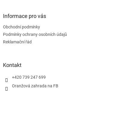
á
p
a
Informace pro vás
t
Obchodní podmínky
í
Podmínky ochrany osobních údajů
Reklamační řád
Kontakt
+420 739 247 699
Oranžová zahrada na FB