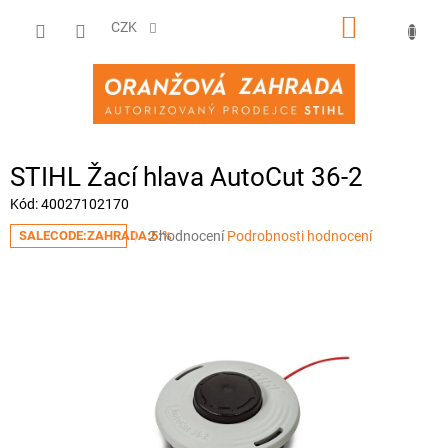
Přejít
NÁKUPNÍ
na
CZK
obsah
KOŠÍK
STIHL Žací hlava AutoCut 36-2
Kód:
40027102170
Průměrné
2 hodnocení
Podrobnosti hodnocení
SALECODE:ZAHRADA:5:%
hodnocení
produktu
je
4,5
z
5
hvězdiček.