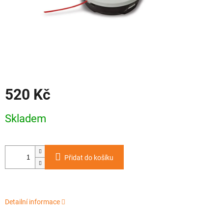
520 Kč
Měrná
Skladem
cena:
Přidat do košíku
Detailní informace