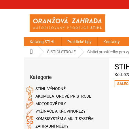
Přejít
na
obsah
Katalog STIHL
Praktické tipy
Kontakty
Domů
ČISTÍCÍ STROJE
Čistící prostředky pro v
P
STIH
o
Přeskočit
s
Kód:
07
Kategorie
kategorie
t
SALEC
r
STIHL VÝHODNĚ
a
AKUMULÁTOROVÉ PŘÍSTROJE
n
MOTOROVÉ PILY
n
í
VYŽÍNAČE A KŘOVINOŘEZY
p
KOMBISYSTÉM A MULTISYSTÉM
a
ZAHRADNÍ NŮŽKY