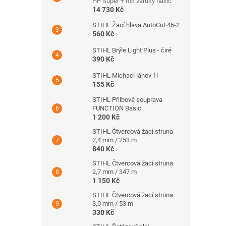
HP Super + rok záruky navíc
14 730 Kč
STIHL Žací hlava AutoCut 46-2
560 Kč
STIHL Brýle Light Plus - čiré
390 Kč
STIHL Míchací láhev 1l
155 Kč
STIHL Přilbová souprava
FUNCTION Basic
1 200 Kč
STIHL Čtvercová žací struna
2,4 mm / 253 m
840 Kč
STIHL Čtvercová žací struna
2,7 mm / 347 m
1 150 Kč
STIHL Čtvercová žací struna
3,0 mm / 53 m
330 Kč