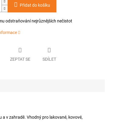
Přidat do košíku
mu odstraňování nejrůznějších nečistot
informace
ZEPTAT SE
SDÍLET
u a v zahradě. Vhodný pro lakované, kovové,