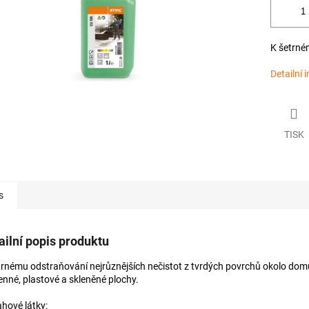
K šetrné
Detailní 
TISK
s
ailní popis produktu
trnému odstraňování nejrůznějších nečistot z tvrdých povrchů okolo dom
nné, plastové a skleněné plochy.
hové látky: