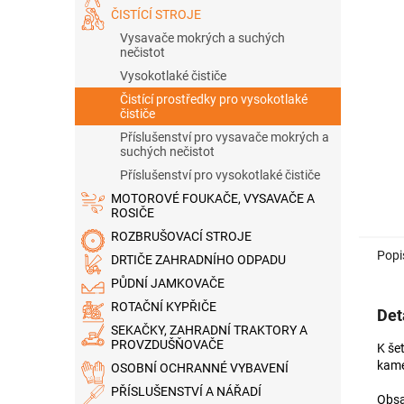
n
ČISTÍCÍ STROJE
e
Vysavače mokrých a suchých
l
nečistot
Vysokotlaké čističe
Čistící prostředky pro vysokotlaké
čističe
Příslušenství pro vysavače mokrých a
suchých nečistot
Příslušenství pro vysokotlaké čističe
MOTOROVÉ FOUKAČE, VYSAVAČE A
ROSIČE
ROZBRUŠOVACÍ STROJE
Popi
DRTIČE ZAHRADNÍHO ODPADU
PŮDNÍ JAMKOVAČE
ROTAČNÍ KYPŘIČE
Det
SEKAČKY, ZAHRADNÍ TRAKTORY A
PROVZDUŠŇOVAČE
K še
kame
OSOBNÍ OCHRANNÉ VYBAVENÍ
PŘÍSLUŠENSTVÍ A NÁŘADÍ
Obsa