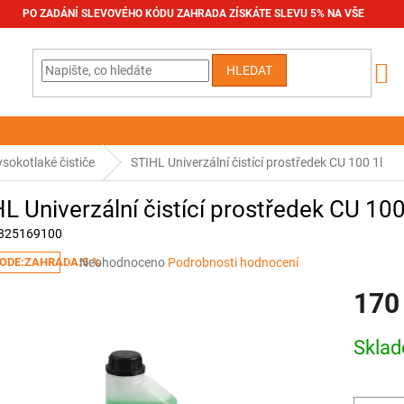
PO ZADÁNÍ SLEVOVÉHO KÓDU ZAHRADA ZÍSKÁTE SLEVU 5% NA VŠE
HLEDAT
ysokotlaké čističe
STIHL Univerzální čistící prostředek CU 100 1l
L Univerzální čistící prostředek CU 100
825169100
Průměrné
Neohodnoceno
Podrobnosti hodnocení
ODE:ZAHRADA:5:%
hodnocení
170
produktu
je
0,0
Měrná
Skla
z
cena:
5
hvězdiček.