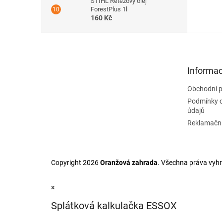
STIHL Řetězový olej
ForestPlus 1l
160 Kč
Z
á
p
a
Informac
t
Obchodní 
í
Podmínky 
údajů
Reklamační
Copyright 2026
Oranžová zahrada
. Všechna práva vyh
×
Splátková kalkulačka ESSOX