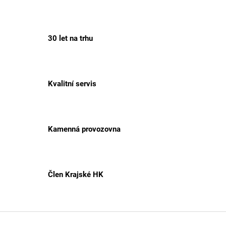
30 let na trhu
Kvalitní servis
Kamenná provozovna
Člen Krajské HK
Z