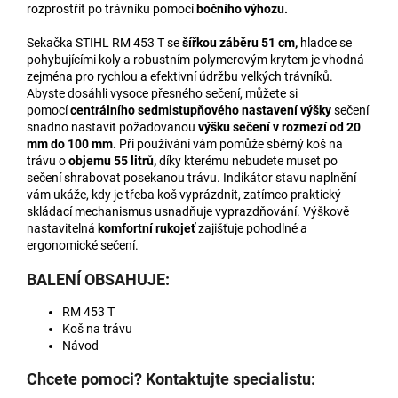
rozprostřít po trávníku pomocí
bočního výhozu.
Sekačka STIHL RM 453 T se
šířkou záběru 51 cm,
hladce se
pohybujícími koly a robustním polymerovým krytem je vhodná
zejména pro rychlou a efektivní údržbu velkých trávníků.
Abyste dosáhli vysoce přesného sečení, můžete si
pomocí
centrálního sedmistupňového nastavení výšky
sečení
snadno nastavit požadovanou
výšku sečení v rozmezí od 20
mm do 100 mm.
Při používání vám pomůže sběrný koš na
trávu o
objemu 55 litrů,
díky kterému nebudete muset po
sečení shrabovat posekanou trávu. Indikátor stavu naplnění
vám ukáže, kdy je třeba koš vyprázdnit, zatímco praktický
skládací mechanismus usnadňuje vyprazdňování. Výškově
nastavitelná
komfortní rukojeť
zajišťuje pohodlné a
ergonomické sečení.
BALENÍ OBSAHUJE:
RM 453 T
Koš na trávu
Návod
Chcete pomoci? Kontaktujte specialistu: