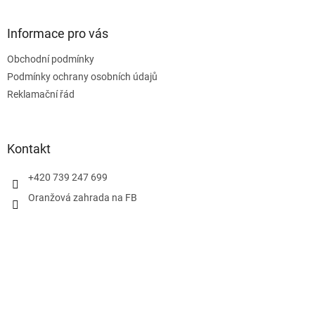
á
p
a
Informace pro vás
t
Obchodní podmínky
í
Podmínky ochrany osobních údajů
Reklamační řád
Kontakt
+420 739 247 699
Oranžová zahrada na FB