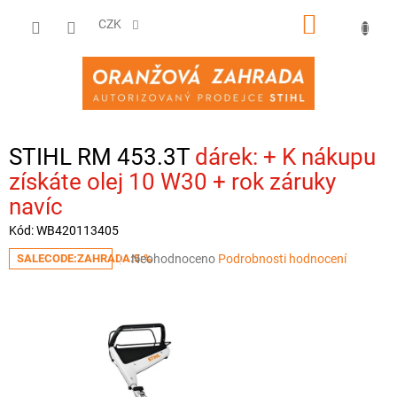
Přejít
NÁKUPNÍ
na
CZK
obsah
KOŠÍK
STIHL RM 453.3T
+ K nákupu
získáte olej 10 W30 + rok záruky
navíc
Kód:
WB420113405
Průměrné
Neohodnoceno
Podrobnosti hodnocení
SALECODE:ZAHRADA:5:%
hodnocení
produktu
je
0,0
z
5
hvězdiček.