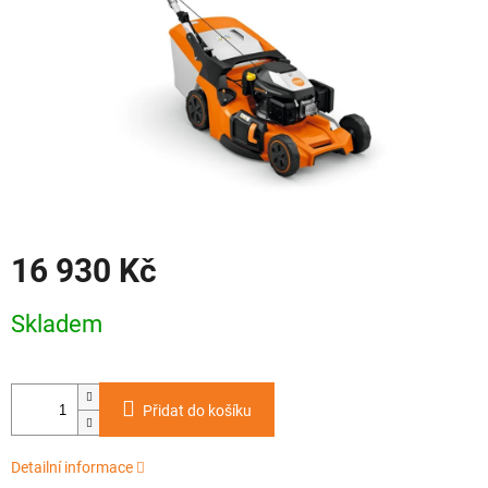
16 930 Kč
Měrná
Skladem
cena:
Přidat do košíku
Detailní informace