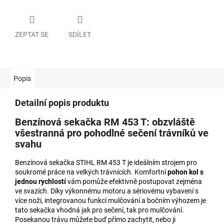
ZEPTAT SE
SDÍLET
Popis
Detailní popis produktu
Benzínová sekačka RM 453 T: obzvláště
všestranná pro pohodlné sečení trávníků ve
svahu
Benzínová sekačka STIHL RM 453 T je ideálním strojem pro
soukromé práce na velkých trávnících. Komfortní
pohon kol s
jednou rychlostí
vám pomůže efektivně postupovat zejména
ve svazích. Díky výkonnému motoru a sériovému vybavení s
více noži, integrovanou funkcí mulčování a bočním výhozem je
tato sekačka vhodná jak pro sečení, tak pro mulčování.
Posekanou trávu můžete buď přímo zachytit, nebo ji