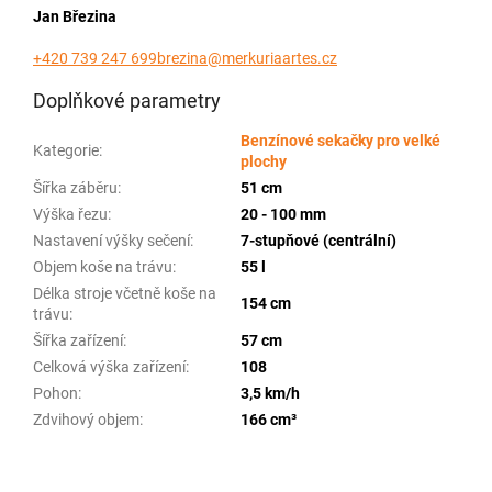
Jan Březina
+420 739 247 699
brezina@merkuriaartes.cz
Doplňkové parametry
Benzínové sekačky pro velké
Kategorie
:
plochy
Šířka záběru
:
51 cm
Výška řezu
:
20 - 100 mm
Nastavení výšky sečení
:
7-stupňové (centrální)
Objem koše na trávu
:
55 l
Délka stroje včetně koše na
154 cm
trávu
:
Šířka zařízení
:
57 cm
Celková výška zařízení
:
108
Pohon
:
3,5 km/h
Zdvihový objem
:
166 cm³