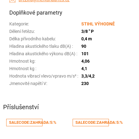
Doplňkové parametry
Kategorie
:
STIHL VÝHODNĚ
Dělení řetězu
:
3/8 " P
Délka přívodního kabelu
:
0,4 m
Hladina akustického tlaku dB(A)
:
90
Hladina akustického výkonu dB(A)
:
101
Hmotnost kg
:
4,06
Hmotnost kg
:
4,1
Hodnota vibrací vlevo/vpravo m/s²
:
3,3/4,2
Jmenovité napětí V
:
230
Příslušenství
SALECODE:ZAHRADA:5:%
SALECODE:ZAHRADA:5:%