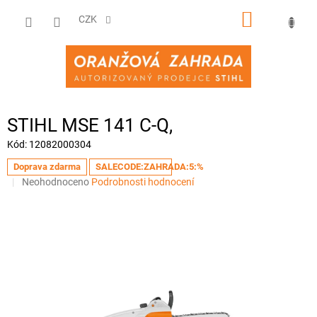
Přejít
NÁKUPNÍ
na
CZK
obsah
KOŠÍK
STIHL MSE 141 C-Q,
Kód:
12082000304
Doprava zdarma
SALECODE:ZAHRADA:5:%
Průměrné
Neohodnoceno
Podrobnosti hodnocení
hodnocení
produktu
je
0,0
z
5
hvězdiček.