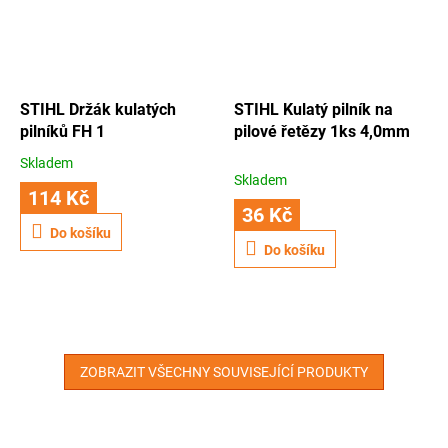
STIHL Držák kulatých
STIHL Kulatý pilník na
pilníků FH 1
pilové řetězy 1ks 4,0mm
Skladem
Průměrné
Skladem
hodnocení
114 Kč
produktu
36 Kč
je
Do košíku
3,5
Do košíku
z
5
hvězdiček.
ZOBRAZIT VŠECHNY SOUVISEJÍCÍ PRODUKTY