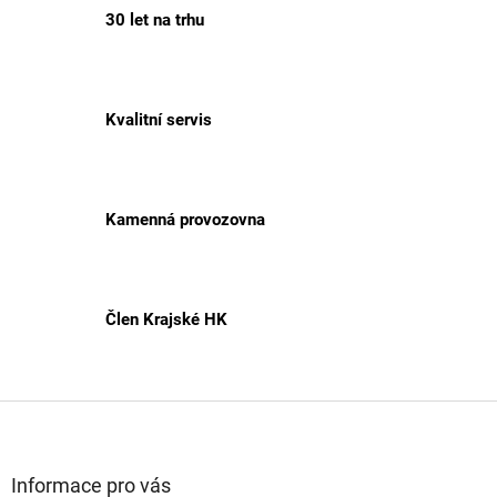
30 let na trhu
Kvalitní servis
Kamenná provozovna
Člen Krajské HK
Z
á
p
a
Informace pro vás