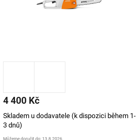
4 400 Kč
Měrná
Skladem u dodavatele (k dispozici během 1-
cena:
3 dnů)
Můžeme doručit do:
13.8.2026