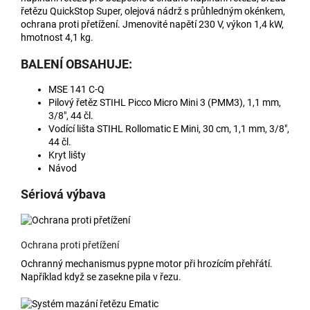
řetězu QuickStop Super, olejová nádrž s průhledným okénkem,
ochrana proti přetížení. Jmenovité napětí 230 V, výkon 1,4 kW,
hmotnost 4,1 kg.
BALENÍ OBSAHUJE:
MSE 141 C-Q
Pilový řetěz
STIHL Picco Micro Mini 3 (PMM3), 1,1 mm,
3/8", 44 čl.
Vodící lišta
STIHL Rollomatic E Mini, 30 cm, 1,1 mm, 3/8",
44 čl.
Kryt lišty
Návod
Sériová výbava
Ochrana proti přetížení
Ochranný mechanismus pypne motor při hrozícím přehřátí.
Například když se zasekne pila v řezu.