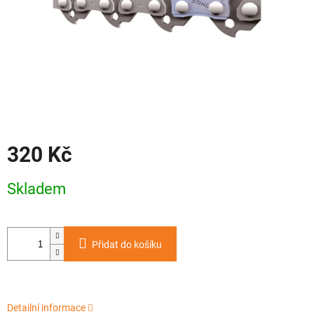
320 Kč
Měrná
Skladem
cena:
Přidat do košíku
Detailní informace