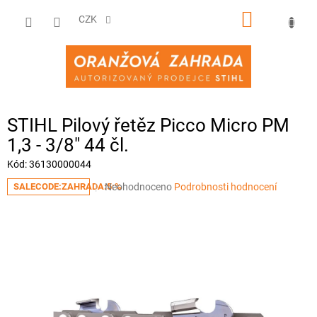
Přejít
NÁKUPNÍ
na
CZK
obsah
KOŠÍK
STIHL Pilový řetěz Picco Micro PM
1,3 - 3/8" 44 čl.
Kód:
36130000044
Průměrné
Neohodnoceno
Podrobnosti hodnocení
SALECODE:ZAHRADA:5:%
hodnocení
produktu
je
0,0
z
5
hvězdiček.