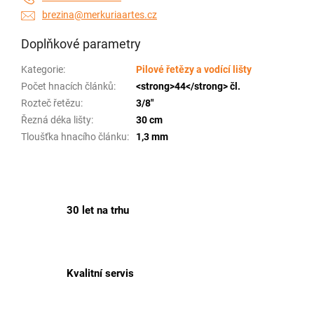
brezina@merkuriaartes.cz
Doplňkové parametry
Kategorie
:
Pilové řetězy a vodící lišty
Počet hnacích článků
:
<strong>44</strong> čl.
Rozteč řetězu
:
3/8"
Řezná déka lišty
:
30 cm
Tloušťka hnacího článku
:
1,3 mm
30 let na trhu
Kvalitní servis