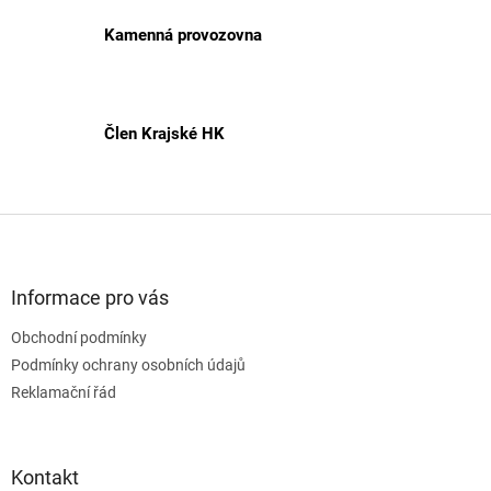
Kamenná provozovna
Člen Krajské HK
Z
á
p
a
Informace pro vás
t
Obchodní podmínky
í
Podmínky ochrany osobních údajů
Reklamační řád
Kontakt