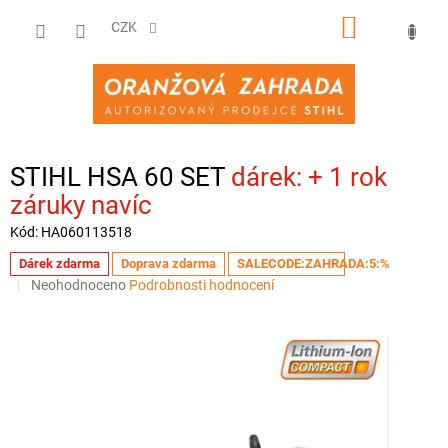
Přejít
NÁKUPNÍ
na
CZK
obsah
KOŠÍK
STIHL HSA 60 SET
+ 1 rok
záruky navíc
Kód:
HA060113518
Dárek zdarma
Doprava zdarma
SALECODE:ZAHRADA:5:%
Průměrné
Neohodnoceno
Podrobnosti hodnocení
hodnocení
produktu
je
0,0
z
5
hvězdiček.