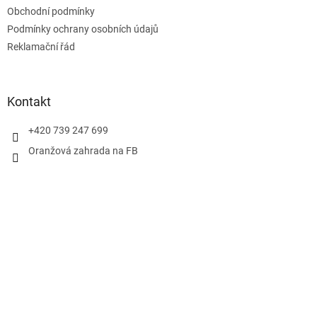
t
Obchodní podmínky
í
Podmínky ochrany osobních údajů
Reklamační řád
Kontakt
+420 739 247 699
Oranžová zahrada na FB