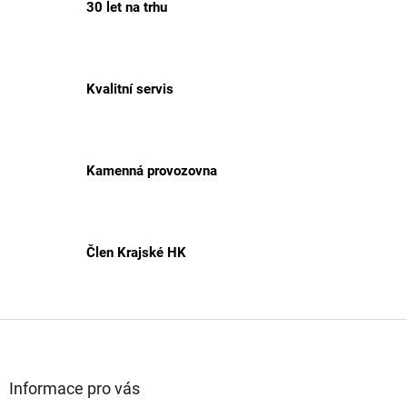
30 let na trhu
Kvalitní servis
Kamenná provozovna
Člen Krajské HK
Z
á
p
a
Informace pro vás