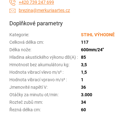
+420 739 247 699
brezina@merkuriaartes.cz
Doplňkové parametry
Kategorie
:
STIHL VÝHODNĚ
Celková délka cm
:
117
Délka nože
:
600mm/24"
Hladina akustického výkonu dB(A)
:
85
Hmotnost bez akumulátoru kg
:
3,5
Hodnota vibrací vlevo m/s²
:
1,5
Hodnota vibrací vpravo m/s²
:
1
Jmenovité napětí V
:
36
Otáčky za minutu ot/min
:
3.000
Rozteč zubů mm
:
34
Řezná délka cm
:
60