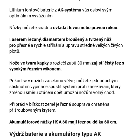
Lithium-iontové baterie z
AK-systému
vás osloví svým
optimálním vyvážením.
Nůžky můžete snadno
ovládat levou nebo pravou rukou.
L
aserem řezaný, diamantem broušený a tvrzený nůž
pro
přesné a rychlé stříhání a úpravu středně velkých živých
plotů.
N
ože ve tvaru kapky
s roztečí zubů 30 mm
zajistí čistý řez s
vysokým řezným výkonem.
Pokud se v nožích zaseknou větve, můžete jednoduchým
stisknutím vypínače spustit systém proti zasekávání, který
změnou směru otáčení opět umožní nožům volný chod.
Při práci v blízkost země je řezná souprava chráněna
přišroubovaným krytem.
Akumulátorové nůžky HSA 60 mají řeznou délku 60 cm.
Výdrž baterie s akumulátory typu AK