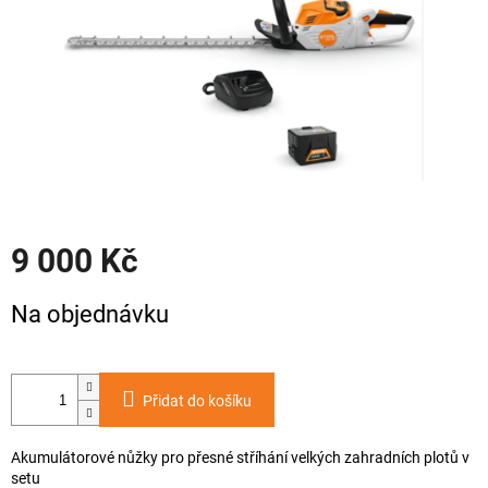
9 000 Kč
Měrná
Na objednávku
cena:
Přidat do košíku
Akumulátorové nůžky pro přesné stříhání velkých zahradních plotů v
setu