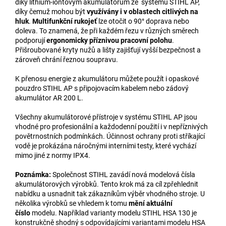
díky lithium-iontovým akumulátorům ze systému STIHL AP,
díky čemuž mohou být
využívány i v oblastech citlivých na
hluk
.
Multifunkční rukojeť
lze otočit o 90° doprava nebo
doleva. To znamená, že při každém řezu v různých směrech
podporují
ergonomicky příznivou pracovní polohu
.
Přišroubované kryty nužů a lišty zajišťují vyšší bezpečnost a
zároveň chrání řeznou soupravu.
K přenosu energie z akumulátoru můžete použít i opaskové
pouzdro STIHL AP s připojovacím kabelem nebo zádový
akumulátor AR 200 L.
Všechny akumulátorové přístroje v systému STIHL AP jsou
vhodné pro profesionální a každodenní použití i v nepříznivých
povětrnostních podmínkách. Účinnost ochrany proti stříkající
vodě je prokázána náročnými interními testy, které vychází
mimo jiné z normy IPX4.
Poznámka:
Společnost STIHL zavádí nová modelová čísla
akumulátorových výrobků. Tento krok má za cíl zpřehlednit
nabídku a usnadnit tak zákazníkům výběr vhodného stroje. U
několika výrobků se vhledem k tomu
mění aktuální
číslo
modelu. Například varianty modelu STIHL HSA 130 je
konstrukčně shodný s odpovídajícími variantami modelu HSA