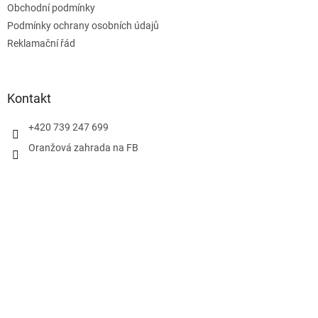
Obchodní podmínky
í
Podmínky ochrany osobních údajů
Reklamační řád
Kontakt
+420 739 247 699
Oranžová zahrada na FB