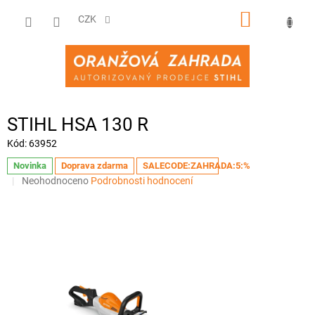
Přejít
NÁKUPNÍ
na
CZK
obsah
KOŠÍK
STIHL HSA 130 R
Kód:
63952
Novinka
Doprava zdarma
SALECODE:ZAHRADA:5:%
Průměrné
Neohodnoceno
Podrobnosti hodnocení
hodnocení
produktu
je
0,0
z
5
hvězdiček.