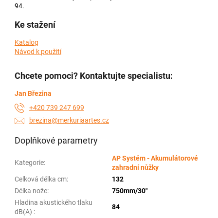
94.
Ke stažení
Katalog
Návod k použití
Chcete pomoci? Kontaktujte specialistu:
Jan Březina
+420 739 247 699
brezina@merkuriaartes.cz
Doplňkové parametry
AP Systém - Akumulátorové
Kategorie
:
zahradní nůžky
Celková délka cm
:
132
Délka nože
:
750mm/30"
Hladina akustického tlaku
84
dB(A)
: