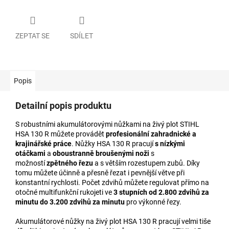
ZEPTAT SE
SDÍLET
Popis
Detailní popis produktu
S robustními akumulátorovými nůžkami na živý plot STIHL
HSA 130 R můžete provádět
profesionální zahradnické a
krajinářské práce
. Nůžky HSA 130 R pracují
s nízkými
otáčkami
a
oboustranně broušenými noži
s
možností
zpětného řezu
a s větším rozestupem zubů. Díky
tomu můžete účinně a přesně řezat i pevnější větve při
konstantní rychlosti. Počet zdvihů můžete regulovat přímo na
otočné multifunkční rukojeti ve
3 stupních
od 2.800 zdvihů za
minutu do 3.200 zdvihů za minutu
pro výkonné řezy.
Akumulátorové nůžky na živý plot HSA 130 R pracují velmi tiše