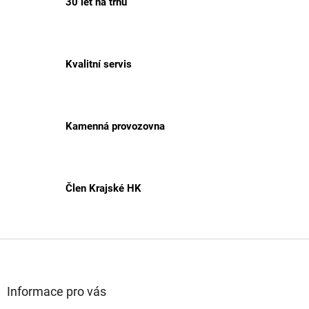
30 let na trhu
Kvalitní servis
Kamenná provozovna
Člen Krajské HK
Z
á
p
a
Informace pro vás
t