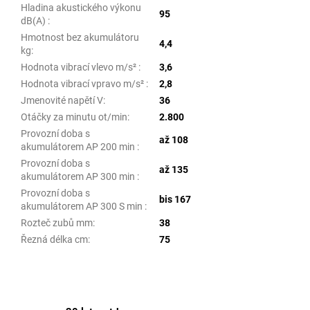
Hladina akustického výkonu
95
dB(A)
:
Hmotnost bez akumulátoru
4,4
kg
:
Hodnota vibrací vlevo m/s²
:
3,6
Hodnota vibrací vpravo m/s²
:
2,8
Jmenovité napětí V
:
36
Otáčky za minutu ot/min
:
2.800
Provozní doba s
až 108
akumulátorem AP 200 min
:
Provozní doba s
až 135
akumulátorem AP 300 min
:
Provozní doba s
bis 167
akumulátorem AP 300 S min
:
Rozteč zubů mm
:
38
Řezná délka cm
:
75