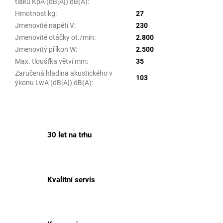
tlaku KpA (dB[A]) dB(A)
:
Hmotnost kg
:
27
Jmenovité napětí V
:
230
Jmenovité otáčky ot./min
:
2.800
Jmenovitý příkon W
:
2.500
Max. tloušťka větví mm
:
35
Zaručená hladina akustického v
103
ýkonu LwA (dB[A]) dB(A)
:
30 let na trhu
Kvalitní servis