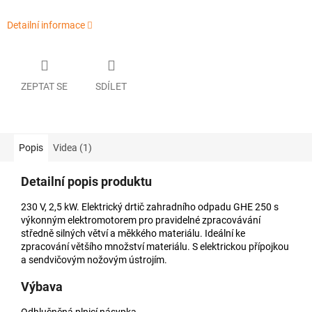
Detailní informace
ZEPTAT SE
SDÍLET
Popis
Videa (1)
Detailní popis produktu
230 V, 2,5 kW. Elektrický drtič zahradního odpadu GHE 250 s
výkonným elektromotorem pro pravidelné zpracovávání
středně silných větví a měkkého materiálu. Ideální ke
zpracování většího množství materiálu. S elektrickou přípojkou
a sendvičovým nožovým ústrojím.
Výbava
Odhlučněná plnicí násypka