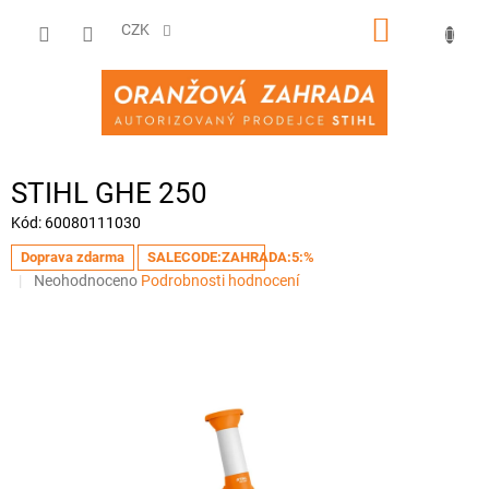
Přejít
NÁKUPNÍ
na
CZK
obsah
KOŠÍK
STIHL GHE 250
Kód:
60080111030
Doprava zdarma
SALECODE:ZAHRADA:5:%
Průměrné
Neohodnoceno
Podrobnosti hodnocení
hodnocení
produktu
je
0,0
z
5
hvězdiček.