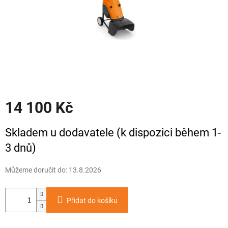
14 100 Kč
Měrná
Skladem u dodavatele (k dispozici během 1-
cena:
3 dnů)
Můžeme doručit do:
13.8.2026
Přidat do košíku