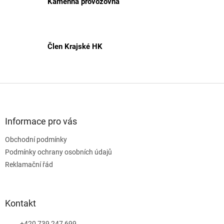
Kamenná provozovna
Člen Krajské HK
Z
á
p
a
Informace pro vás
t
Obchodní podmínky
í
Podmínky ochrany osobních údajů
Reklamační řád
Kontakt
+420 739 247 699