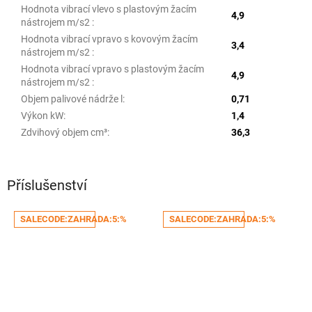
Hodnota vibrací vlevo s plastovým žacím
4,9
nástrojem m/s2
:
Hodnota vibrací vpravo s kovovým žacím
3,4
nástrojem m/s2
:
Hodnota vibrací vpravo s plastovým žacím
4,9
nástrojem m/s2
:
Objem palivové nádrže l
:
0,71
Výkon kW
:
1,4
Zdvihový objem cm³
:
36,3
Příslušenství
SALECODE:ZAHRADA:5:%
SALECODE:ZAHRADA:5:%