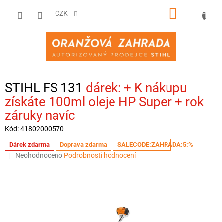
Přejít
NÁKUPNÍ
na
CZK
obsah
KOŠÍK
STIHL FS 131
+ K nákupu
získáte 100ml oleje HP Super + rok
záruky navíc
Kód:
41802000570
Dárek zdarma
Doprava zdarma
SALECODE:ZAHRADA:5:%
Průměrné
Neohodnoceno
Podrobnosti hodnocení
hodnocení
produktu
je
0,0
z
5
hvězdiček.