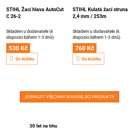
STIHL Žací hlava AutoCut
STIHL Kulatá žací struna
C 26-2
2,4 mm / 253m
Skladem u dodavatele (k
Skladem u dodavatele (k
dispozici během 1-3 dnů)
dispozici během 1-3 dnů)
530 Kč
760 Kč
Do košíku
Do košíku
ZOBRAZIT VŠECHNY SOUVISEJÍCÍ PRODUKTY
30 let na trhu