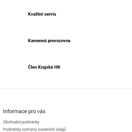
Kvalitní servis
Kamenná provozovna
Člen Krajské HK
Z
á
p
a
Informace pro vás
t
Obchodní podmínky
í
Podmínky ochrany osobních údajů