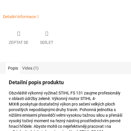
Detailní informace
ZEPTAT SE
SDÍLET
Popis
Videa (1)
Detailní popis produktu
Obzvláště výkonný vyžínač STIHL FS 131 zaujme profesionály
v oblasti údržby zeleně. Výkonný motor STIHL 4-
MIX® poskytuje dostatečný výkon pro sečení velkých ploch
porostlých nepoddajnými druhy travin. Pohonná jednotka s
nižšími emisemi přesvědčí velmi vysokou tažnou silou a přenáší
vysoký točivý moment na řezný nástroj prostřednictvím pevné
hnací hřídele. Abyste mohli co nejefektivněji pracovat i na