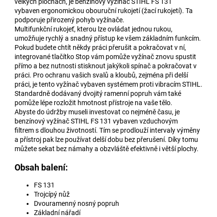
velkých plochách, je benzínový vyžínač STIHL FS 131
vybaven ergonomickou obouruční rukojetí (žací rukojetí). Ta
podporuje přirozený pohyb vyžínače.
Multifunkční rukojeť, kterou lze ovládat jednou rukou,
umožňuje rychlý a snadný přístup ke všem základním funkcím.
Pokud budete chtít někdy práci přerušit a pokračovat v ní,
integrované tlačítko Stop vám pomůže vyžínač znovu spustit
přímo a bez nutnosti stisknout jakýkoli spínač a pokračovat v
práci. Pro ochranu vašich svalů a kloubů, zejména při delší
práci, je tento vyžínač vybaven systémem proti vibracím STIHL.
Standardně dodávaný dvojitý ramenní popruh vám také
pomůže lépe rozložit hmotnost přístroje na vaše tělo.
Abyste do údržby museli investovat co nejméně času, je
benzínový vyžínač STIHL FS 131 vybaven vzduchovým
filtrem s dlouhou životností. Tím se prodlouží intervaly výměny
a přístroj pak lze používat delší dobu bez přerušení. Díky tomu
můžete sekat bez námahy a obzvláště efektivně i větší plochy.
Obsah balení:
FS 131
Trojcípý nůž
Dvouramenný nosný popruh
Základní nářadí