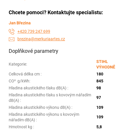
Chcete pomoci? Kontaktujte specialistu:
Jan Březina
+420 739 247 699
brezina@merkuriaartes.cz
Doplňkové parametry
STIHL
Kategorie
:
VÝHODNĚ
Celková délka cm
:
180
CO² ­ g/kWh
:
845
Hladina akustického tlaku dB(A)
:
98
Hladina akustického tlaku s kovovým nářadím
97
dB(A)
:
Hladina akustického výkonu dB(A)
:
109
Hladina akustického výkonu s kovovým
109
nářadím dB(A)
:
Hmotnost kg
:
5,8