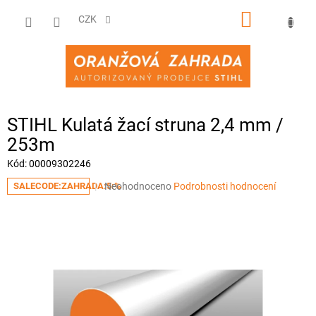
Přejít
NÁKUPNÍ
na
CZK
obsah
KOŠÍK
STIHL Kulatá žací struna 2,4 mm /
253m
Kód:
00009302246
Průměrné
Neohodnoceno
Podrobnosti hodnocení
SALECODE:ZAHRADA:5:%
hodnocení
produktu
je
0,0
z
5
hvězdiček.