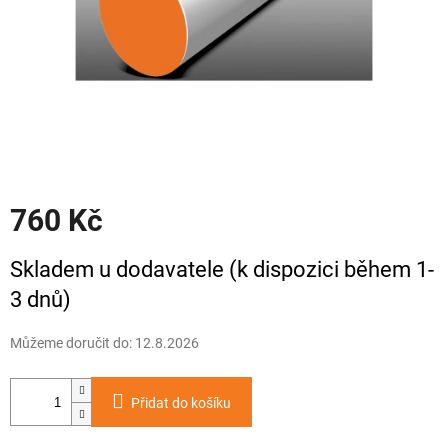
760 Kč
Měrná
Skladem u dodavatele (k dispozici během 1-
cena:
3 dnů)
Můžeme doručit do:
12.8.2026
Přidat do košíku