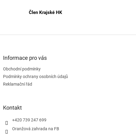
Člen Krajské HK
Z
á
p
a
Informace pro vás
t
Obchodní podmínky
í
Podmínky ochrany osobních údajů
Reklamační řád
Kontakt
+420 739 247 699
Oranžová zahrada na FB