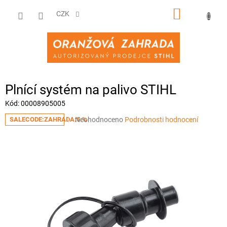
Přejít
NÁKUPNÍ
na
CZK
obsah
KOŠÍK
Plnící systém na palivo STIHL
Kód:
00008905005
Průměrné
Neohodnoceno
Podrobnosti hodnocení
SALECODE:ZAHRADA:5:%
hodnocení
produktu
je
0,0
z
5
hvězdiček.