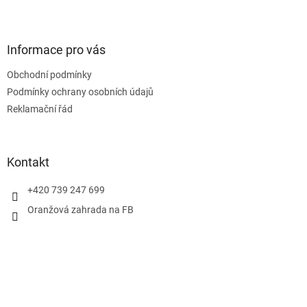
Z
á
p
a
Informace pro vás
t
Obchodní podmínky
í
Podmínky ochrany osobních údajů
Reklamační řád
Kontakt
+420 739 247 699
Oranžová zahrada na FB