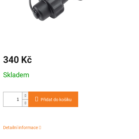
340 Kč
Měrná
Skladem
cena:
Přidat do košíku
Detailní informace