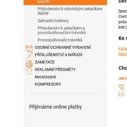
Det
použití
Příslušenství k robotickým sekačkám
Spec
IMOW
Cent
Zahradní traktory
prác
kW/3
Příslušenství k sekačkám a
provzdušňovačům trávníků
Ke 
Provzdušňovače trávníků
OSOBNÍ OCHRANNÉ VYBAVENÍ
Kata
Návo
PŘÍSLUŠENSTVÍ A NÁŘADÍ
ZAMETAČE
Chc
REKLAMNÍ PŘEDMĚTY
Nezařazené
Jan 
KOMPRESORY
Přijímáme online platby