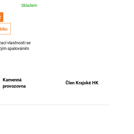
Skladem
č
šíku
ací vlastnosti se
stým spalováním
Kamenná
Člen Krajské HK
provozovna