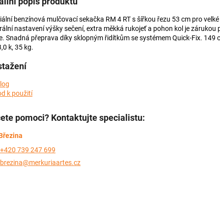
ailní popis produktu
iální benzínová mulčovací sekačka RM 4 RT s šířkou řezu 53 cm pro velké 
rální nastavení výšky sečení, extra měkká rukojeť a pohon kol je zárukou
e. Snadná přeprava díky sklopným řidítkům se systémem Quick-Fix. 149 
,0 k, 35 kg.
stažení
log
d k použití
ete pomoci? Kontaktujte specialistu:
Březina
+420 739 247 699
brezina@merkuriaartes.cz