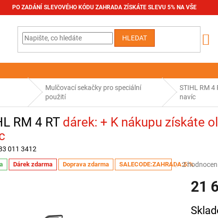
PO ZADÁNÍ SLEVOVÉHO KÓDU ZAHRADA ZÍSKÁTE SLEVU 5% NA VŠE
HLEDAT
Mulčovací sekačky pro speciální
STIHL RM 4
použití
navíc
HL RM 4 RT
+ K nákupu získáte ol
c
83 011 3412
Průměrné
2 hodnocen
a
Dárek zdarma
Doprava zdarma
SALECODE:ZAHRADA:5:%
hodnocení
21 
produktu
je
5,0
Měrná
Sklad
z
cena: