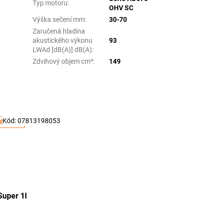
Typ motoru
:
OHV SC
Výška sečení mm
:
30-70
Zaručená hladina
akustického výkonu
93
LWAd [dB(A)] dB(A)
:
Zdvihový objem cm³
:
149
Kód:
07813198053
E:ZAHRADA:5:%
Super 1l