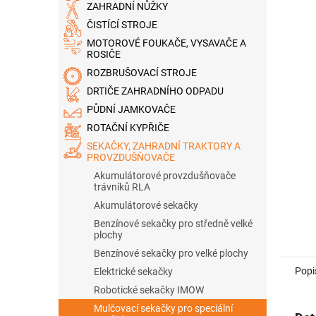
a
ZAHRADNÍ NŮŽKY
n
ČISTÍCÍ STROJE
e
MOTOROVÉ FOUKAČE, VYSAVAČE A
l
ROSIČE
ROZBRUŠOVACÍ STROJE
DRTIČE ZAHRADNÍHO ODPADU
PŮDNÍ JAMKOVAČE
ROTAČNÍ KYPŘIČE
SEKAČKY, ZAHRADNÍ TRAKTORY A
PROVZDUŠŇOVAČE
Akumulátorové provzdušňovače
trávníků RLA
Akumulátorové sekačky
Benzínové sekačky pro středně velké
plochy
Benzínové sekačky pro velké plochy
Popi
Elektrické sekačky
Robotické sekačky IMOW
Mulčovací sekačky pro speciální