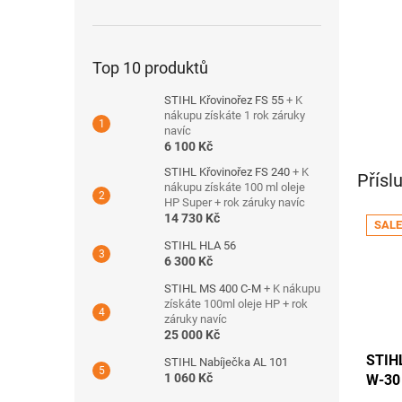
Top 10 produktů
STIHL Křovinořez FS 55
+ K
nákupu získáte 1 rok záruky
navíc
6 100 Kč
STIHL Křovinořez FS 240
+ K
Přísl
nákupu získáte 100 ml oleje
HP Super + rok záruky navíc
14 730 Kč
SALE
STIHL HLA 56
6 300 Kč
STIHL MS 400 C-M
+ K nákupu
získáte 100ml oleje HP + rok
záruky navíc
25 000 Kč
STIHL
STIHL Nabíječka AL 101
1 060 Kč
W-30