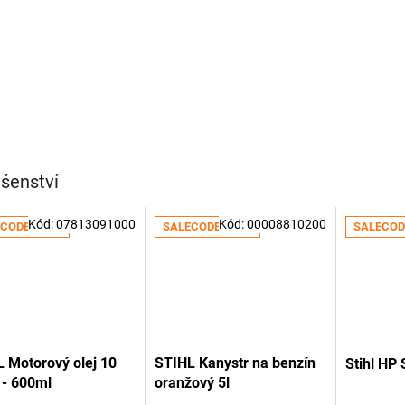
ušenství
Kód:
07813091000
Kód:
00008810200
CODE:ZAHRADA:5:%
SALECODE:ZAHRADA:5:%
SALECOD
 Motorový olej 10
STIHL Kanystr na benzín
Stihl HP 
 - 600ml
oranžový 5l