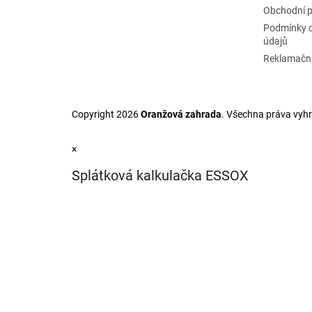
t
Obchodní 
í
Podmínky 
údajů
Reklamační
Copyright 2026
Oranžová zahrada
. Všechna práva vyh
×
Splátková kalkulačka ESSOX