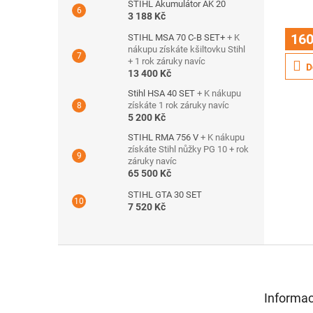
STIHL Akumulátor AK 20
3 188 Kč
160
STIHL MSA 70 C-B SET+
+ K
nákupu získáte kšiltovku Stihl
+ 1 rok záruky navíc
D
13 400 Kč
Stihl HSA 40 SET
+ K nákupu
získáte 1 rok záruky navíc
5 200 Kč
STIHL RMA 756 V
+ K nákupu
získáte Stihl nůžky PG 10 + rok
záruky navíc
65 500 Kč
STIHL GTA 30 SET
7 520 Kč
Z
á
p
a
Informac