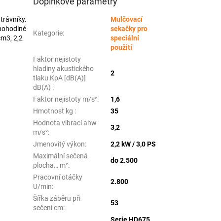
Doplňkové parametry
trávníky.
Mulčovací
 pohodlné
sekačky pro
Kategorie
:
cm3, 2,2
speciální
použití
Faktor nejistoty
hladiny akustického
2
tlaku KpA [dB(A)]
dB(A)
:
Faktor nejistoty m/s²
:
1,6
Hmotnost kg
:
35
Hodnota vibrací ahw
3,2
m/s²
:
Jmenovitý výkon
:
2,2 kW / 3,0 PS
Maximální sečená
do 2.500
plocha… m²
:
Pracovní otáčky
2.800
U/min
:
Šířka záběru při
53
sečení cm
:
Serie HD675