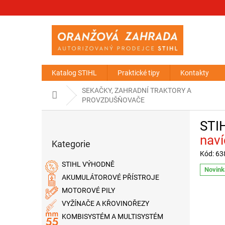
Přejít
na
obsah
Katalog STIHL
Praktické tipy
Kontakty
SEKAČKY, ZAHRADNÍ TRAKTORY A
Domů
PROVZDUŠŇOVAČE
P
STI
o
Přeskočit
s
naví
Kategorie
kategorie
t
Kód:
63
r
STIHL VÝHODNĚ
a
Novink
AKUMULÁTOROVÉ PŘÍSTROJE
n
MOTOROVÉ PILY
n
í
VYŽÍNAČE A KŘOVINOŘEZY
p
KOMBISYSTÉM A MULTISYSTÉM