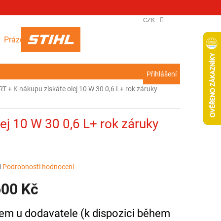
CZK
NÁKUPNÍ
Prázdný košík
KOŠÍK
Přihlášení
 RT
+ K nákupu získáte olej 10 W 30 0,6 L+ rok záruky
ej 10 W 30 0,6 L+ rok záruky
í
Podrobnosti hodnocení
600 Kč
em u dodavatele (k dispozici během