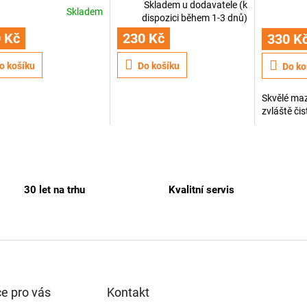
Skladem u dodavatele (k
Skladem
dispozici během 1-3 dnů)
 Kč
230 Kč
330 K
o košíku
Do košíku
Do ko
Skvělé maz
zvláště či
30 let na trhu
Kvalitní servis
e pro vás
Kontakt