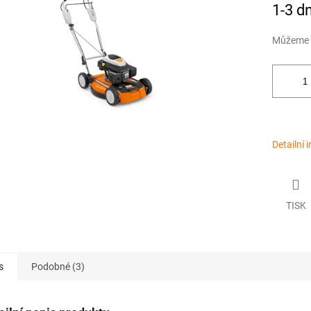
5
1-3 d
hvězdiček.
Můžeme d
Detailní 
TISK
s
Podobné (3)