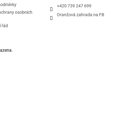
podmínky
+420 739 247 699
ochrany osobních
Oranžová zahrada na FB
 řád
razena.