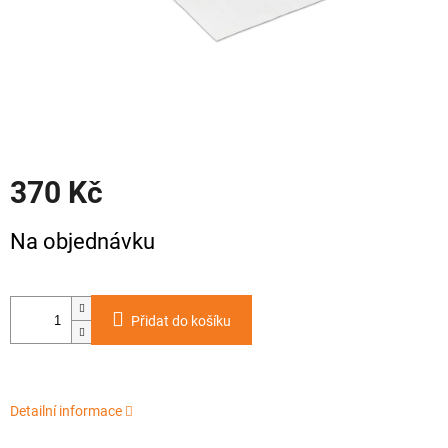
370 Kč
Měrná
Na objednávku
cena:
Přidat do košíku
Detailní informace