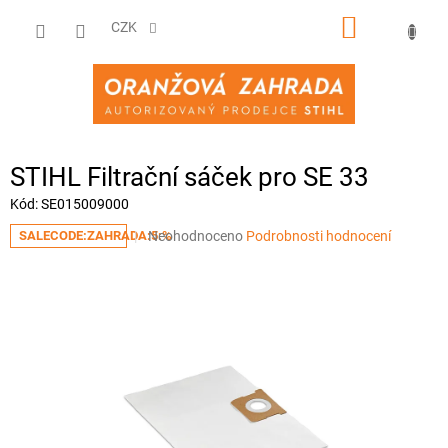
Přejít
NÁKUPNÍ
na
CZK
obsah
KOŠÍK
STIHL Filtrační sáček pro SE 33
Kód:
SE015009000
Průměrné
Neohodnoceno
Podrobnosti hodnocení
SALECODE:ZAHRADA:5:%
hodnocení
produktu
je
0,0
z
5
hvězdiček.