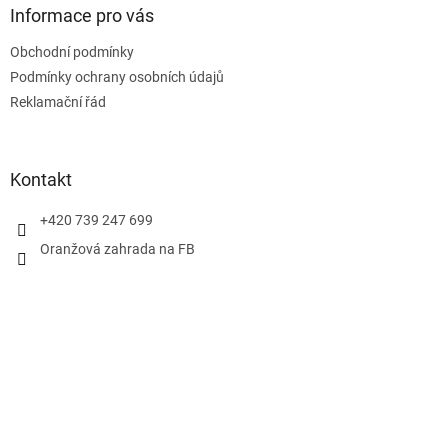
a
Informace pro vás
t
Obchodní podmínky
í
Podmínky ochrany osobních údajů
Reklamační řád
Kontakt
+420 739 247 699
Oranžová zahrada na FB