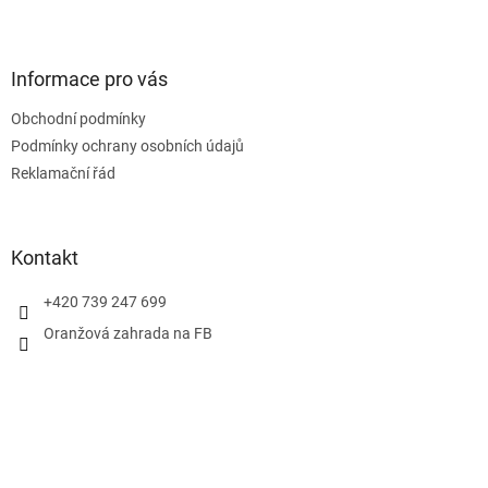
Z
á
p
a
Informace pro vás
t
Obchodní podmínky
í
Podmínky ochrany osobních údajů
Reklamační řád
Kontakt
+420 739 247 699
Oranžová zahrada na FB