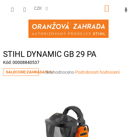
Přejít
NÁKUPNÍ
na
CZK
obsah
KOŠÍK
STIHL DYNAMIC GB 29 PA
Kód:
00008840537
Průměrné
Neohodnoceno
Podrobnosti hodnocení
SALECODE:ZAHRADA:5:%
hodnocení
produktu
je
0,0
z
5
hvězdiček.