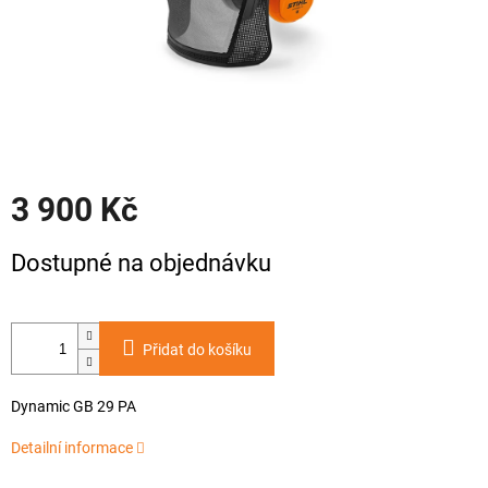
3 900 Kč
Měrná
Dostupné na objednávku
cena:
Přidat do košíku
Dynamic GB 29 PA
Detailní informace