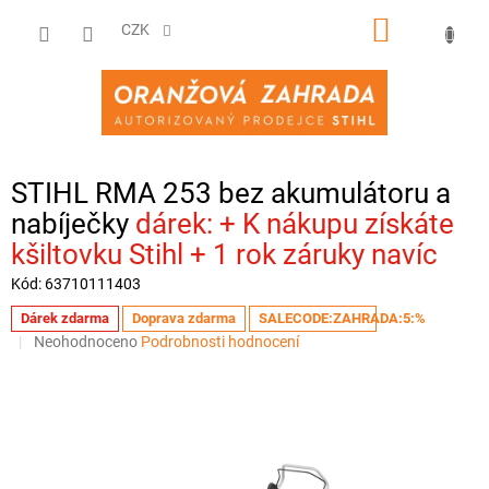
Přejít
NÁKUPNÍ
na
CZK
obsah
KOŠÍK
STIHL RMA 253 bez akumulátoru a
nabíječky
+ K nákupu získáte
kšiltovku Stihl + 1 rok záruky navíc
Kód:
63710111403
Dárek zdarma
Doprava zdarma
SALECODE:ZAHRADA:5:%
Průměrné
Neohodnoceno
Podrobnosti hodnocení
hodnocení
produktu
je
0,0
z
5
hvězdiček.