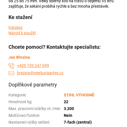
od 25 do 75 mm. Velký sběrný koš na trávu o objemu 55 litrů
zajišťuje, že sekání probíhá rychle a bez mnoha přestávek.
Ke stažení
Katalog
Návod k použití
Chcete pomoci? Kontaktujte specialistu:
Jan Březina
+420 739 247 699
brezina@merkuriaartes.cz
Doplňkové parametry
Kategorie
:
STIHL VÝHODNĚ
Hmotnost kg
:
22
Max. pracovní otáčky ot./min
:
3.200
Mulčovací funkce
:
Nein
Nastavení výšky sečení
:
7-fach (zentral)