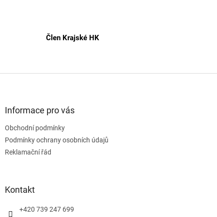
Člen Krajské HK
Z
á
p
a
Informace pro vás
t
Obchodní podmínky
í
Podmínky ochrany osobních údajů
Reklamační řád
Kontakt
+420 739 247 699