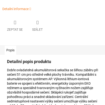
Detailní informace
ZEPTAT SE
SDÍLET
Popis
Detailní popis produktu
Dobře ovladatelná akumulátorová sekačka se šířkou záběru při
sečení 51 cm pro středně velké plochy trávníku. Kompatibilní s
akumulátorovým systémem AP. Výkonná lithium-iontová
baterie ve spojení s efektivním, energeticky úsporným EKO
režimem a speciálně tvarovaným vyžínacím nožem zajišťuje
obzvláště hospodárné sečení. Sklápěcí rukojeť zajišťuje
pohodlnou práci a snadné skladování zařízení. Centrální
sedmistupňové nastavení výšky sečení umožňuje výšku sečení