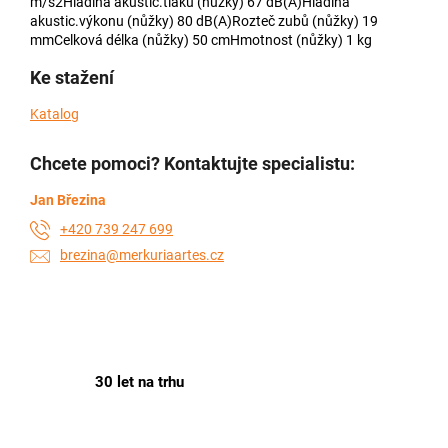
m/s2Hladina akustic.tlaku (nůžky) 67 dB(A)Hladina
akustic.výkonu (nůžky) 80 dB(A)Rozteč zubů (nůžky) 19
mmCelková délka (nůžky) 50 cmHmotnost (nůžky) 1 kg
Ke stažení
Katalog
Chcete pomoci? Kontaktujte specialistu:
Jan Březina
+420 739 247 699
brezina@merkuriaartes.cz
30 let na trhu