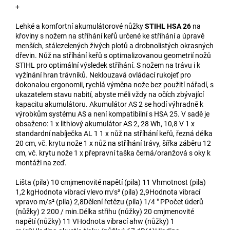
+
Lehké a komfortní akumulátorové nůžky
STIHL HSA 26
na
křoviny s nožem na stříhání keřů určené ke stříhání a úpravě
menších, stálezelených živých plotů a drobnolistých okrasných
dřevin. Nůž na stříhání keřů s optimalizovanou geometrií nožů
STIHL pro optimální výsledek stříhání. S nožem na trávu i k
vyžínání hran trávníků. Neklouzavá ovládací rukojeť pro
dokonalou ergonomii, rychlá výměna nože bez použití nářadí, s
ukazatelem stavu nabití, abyste měli vždy na očích zbývající
kapacitu akumulátoru. Akumulátor AS 2 se hodí výhradně k
výrobkům systému AS a není kompatibilní s HSA 25. V sadě je
obsaženo: 1 x lithiový akumulátor AS 2, 28 Wh, 10,8 V 1 x
standardní nabíječka AL 1 1 x nůž na stříhání keřů, řezná délka
20 cm, vč. krytu nože 1 x nůž na stříhání trávy, šířka záběru 12
cm, vč. krytu nože 1 x přepravní taška černá/oranžová s oky k
montáži na zeď.
Lišta (pila) 10 cmjmenovité napětí (pila) 11 Vhmotnost (pila)
1,2 kgHodnota vibrací vlevo m/s² (pila) 2,9Hodnota vibrací
vpravo m/s² (pila) 2,8Dělení řetězu (pila) 1/4 " PPočet úderů
(nůžky) 2 200 / min.Délka střihu (nůžky) 20 cmjmenovité
napětí (nůžky) 11 VHodnota vibrací ahw (nůžky) 1