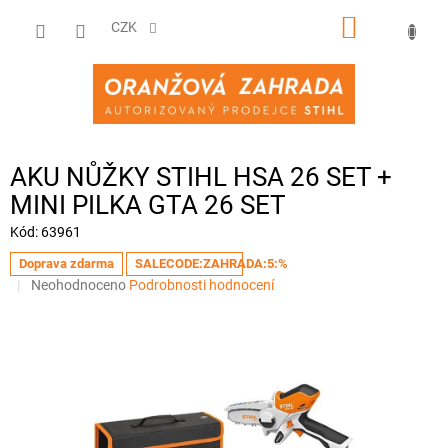
Přejít
NÁKUPNÍ
na
CZK
obsah
KOŠÍK
AKU NŮŽKY STIHL HSA 26 SET +
MINI PILKA GTA 26 SET
Kód:
63961
Doprava zdarma
SALECODE:ZAHRADA:5:%
Průměrné
Neohodnoceno
Podrobnosti hodnocení
hodnocení
produktu
je
0,0
z
5
hvězdiček.