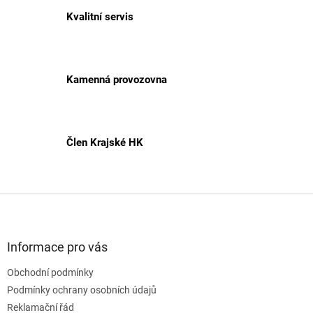
Kvalitní servis
Kamenná provozovna
Člen Krajské HK
Z
á
p
a
Informace pro vás
t
Obchodní podmínky
í
Podmínky ochrany osobních údajů
Reklamační řád