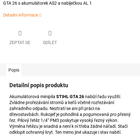
GTA 26 s akumulátorek AS2 a nabíječkou AL 1
Detailní informace
ZEPTAT SE
SDÍLET
Popis
Detailní popis produktu
Akumulátorová minipila
STIHL GTA 26
nabízí řadu využití.
Zvládne prořezávání stromů a keřů včetně rozřezávání
zahradního odpadu. Neztratí se ani při práci na
dřevostavbách. Rukojeť je pohodlná a pogumovaná pro přesný
řez. Pilový řetěz 1/4“ PM3 poskytuje vysoký řezný výkon.
Výměna řetězu je snadná a není k ní třeba žádné nářadí. Stačí
odklopit ochranný kryt. Ten mimo jiné ukazuje i stav nabití.