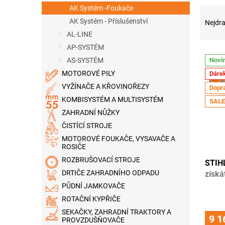
n
AK Systém -Foukače
Ř
e
a
AK Systém - Příslušenství
l
Nejdra
z
AL-LINE
e
AP-SYSTÉM
V
n
AS-SYSTÉM
Novi
ý
í
MOTOROVÉ PILY
Dáre
p
p
i
r
VYŽÍNAČE A KŘOVINOŘEZY
Dopr
s
o
KOMBISYSTÉM A MULTISYSTÉM
SALE
p
d
ZAHRADNÍ NŮŽKY
r
u
ČISTÍCÍ STROJE
o
k
MOTOROVÉ FOUKAČE, VYSAVAČE A
d
t
ROSIČE
u
ů
ROZBRUŠOVACÍ STROJE
STIH
k
DRTIČE ZAHRADNÍHO ODPADU
získá
t
ů
PŮDNÍ JAMKOVAČE
ROTAČNÍ KYPŘIČE
SEKAČKY, ZAHRADNÍ TRAKTORY A
9 1
PROVZDUŠŇOVAČE