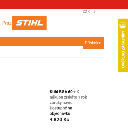
CZK
NÁKUPNÍ
Prázdný košík
KOŠÍK
Přihlášení
Stihl BGA 60
+ K
nákupu získáte 1 rok
záruky navíc
Dostupné na
objednávku
4 820 Kč