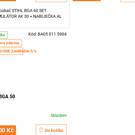
3,7
oukač STIHL BGA 60 SET
z
ULÁTOR AK 30 + NABÍJEČKA AL
5
hvězdiček.
Kód:
BA05 011 5904
nka
ava zdarma
CODE:ZAHRADA:5:%
 BGA 50
Skladem
00 Kč
Do košíku