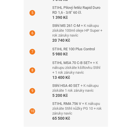
STIHL Pilový řetěz Rapid Duro
RD 1,6 - 3/8" 60 čl.
1 390 Kč
Stihl MS 261 C-M
+ K nákupu
získáte 100ml oleje HP Super +
rok záruky navíc
20 740 Kč
STIHL RE 100 Plus Control
5 980 Kč
STIHL MSA 70 C-B SET+
+ K
nákupu získáte kšiltovku Stihl
+ 1 rok záruky navíc
13 400 Kč
Stihl HSA 40 SET
+ K nákupu
získáte 1 rok záruky navíc
5 200 Kč
STIHL RMA 756 V
+ K nákupu
získáte Stihl nůžky PG 10 + rok
záruky navíc
65 500 Kč