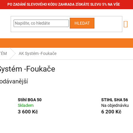
PO ZADÁNÍ SLEVOVÉHO KÓDU ZAHRADA ZÍSKÁTE SLEVU 5% NA VŠE
HLEDAT
TÉM
AK Systém -Foukače
Systém -Foukače
odávanější
Stihl BGA 50
STIHL SHA 56
Skladem
Na objednávku
3 600 Kč
6 200 Kč