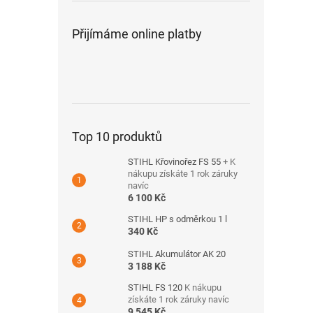
Přijímáme online platby
Top 10 produktů
STIHL Křovinořez FS 55
+ K
nákupu získáte 1 rok záruky
navíc
6 100 Kč
STIHL HP s odměrkou 1 l
340 Kč
STIHL Akumulátor AK 20
3 188 Kč
STIHL FS 120
K nákupu
získáte 1 rok záruky navíc
9 545 Kč