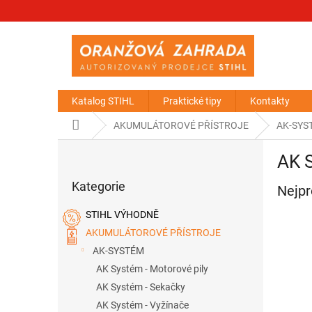
Přejít
na
obsah
Katalog STIHL
Praktické tipy
Kontakty
Domů
AKUMULÁTOROVÉ PŘÍSTROJE
AK-SYS
P
AK 
o
Přeskočit
s
Kategorie
kategorie
Nejpr
t
r
STIHL VÝHODNĚ
a
AKUMULÁTOROVÉ PŘÍSTROJE
n
AK-SYSTÉM
n
í
AK Systém - Motorové pily
p
AK Systém - Sekačky
a
AK Systém - Vyžínače