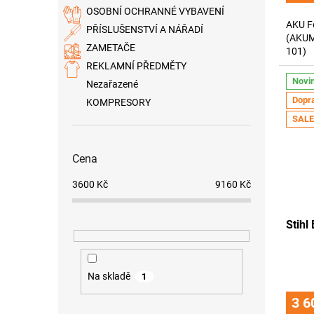
OSOBNÍ OCHRANNÉ VYBAVENÍ
AKU F
PŘÍSLUŠENSTVÍ A NÁŘADÍ
(AKUM
ZAMETAČE
101)
REKLAMNÍ PŘEDMĚTY
Novi
Nezařazené
Dopr
KOMPRESORY
SALE
Cena
3600
Kč
9160
Kč
Stihl
Na skladě
1
3 6