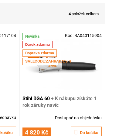
4
položek celkem
0117104
Kód:
BA040115904
Novinka
Dárek zdarma
Doprava zdarma
SALECODE:ZAHRADA:5:%
Stihl BGA 60
+ K nákupu získáte 1
rok záruky navíc
jednávku
Dostupné na objednávku
4 820 Kč
 košíku
Do košíku