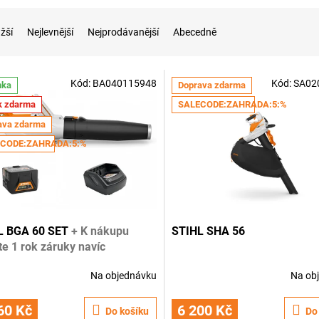
žší
Nejlevnější
Nejprodávanější
Abecedně
Kód:
BA040115948
Kód:
SA02
nka
Doprava zdarma
k zdarma
SALECODE:ZAHRADA:5:%
ava zdarma
CODE:ZAHRADA:5:%
L BGA 60 SET
+ K nákupu
STIHL SHA 56
te 1 rok záruky navíc
Na objednávku
Na ob
Průměrné
hodnocení
produktu
60 Kč
6 200 Kč
Do košíku
Do
je