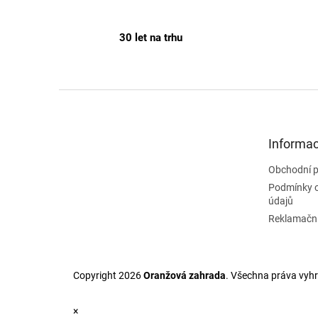
30 let na trhu
Z
á
p
a
Informac
t
Obchodní 
í
Podmínky 
údajů
Reklamační
Copyright 2026
Oranžová zahrada
. Všechna práva vyh
×