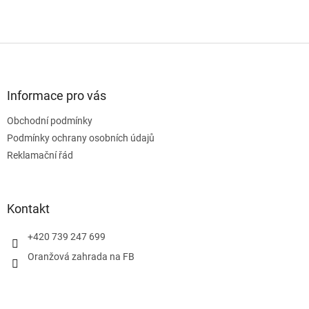
Z
á
p
a
Informace pro vás
t
Obchodní podmínky
í
Podmínky ochrany osobních údajů
Reklamační řád
Kontakt
+420 739 247 699
Oranžová zahrada na FB