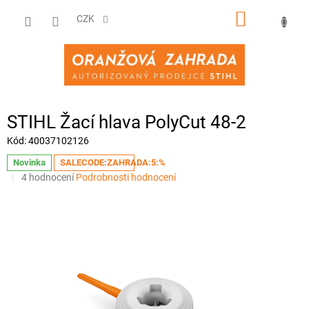
Přejít
NÁKUPNÍ
na
CZK
obsah
KOŠÍK
STIHL Žací hlava PolyCut 48-2
Kód:
40037102126
Novinka
SALECODE:ZAHRADA:5:%
Průměrné
4 hodnocení
Podrobnosti hodnocení
hodnocení
produktu
je
3,0
z
5
hvězdiček.