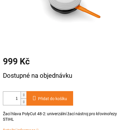
999 Kč
Měrná
Dostupné na objednávku
cena:
Přidat do košíku
Žací hlava PolyCut 48-2: univerzální žací nástroj pro křovinořezy
STIHL